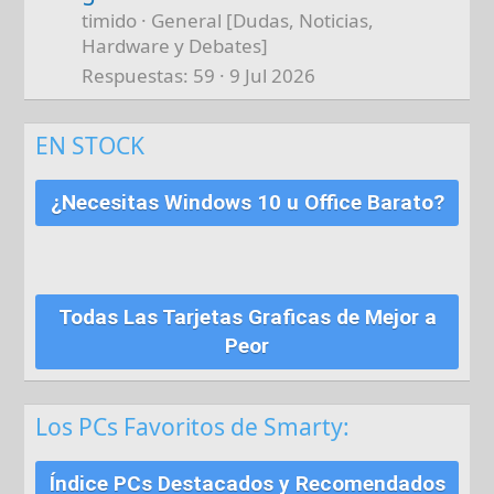
timido
General [Dudas, Noticias,
Hardware y Debates]
Respuestas
59
9 Jul 2026
EN STOCK
¿Necesitas Windows 10 u Office Barato?
Todas Las Tarjetas Graficas de Mejor a
Peor
Los PCs Favoritos de Smarty:
Índice PCs Destacados y Recomendados