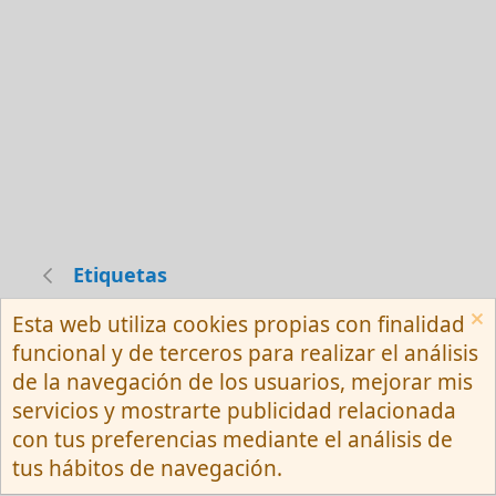
Etiquetas
Esta web utiliza cookies propias con finalidad
Español (Neutro) Tu
funcional y de terceros para realizar el análisis
Contactarnos
Términos y reglas
de la navegación de los usuarios, mejorar mis
Privacy policy
Ayuda
R
servicios y mostrarte publicidad relacionada
S
S
con tus preferencias mediante el análisis de
®
Community platform by XenForo
© 2010-
tus hábitos de navegación.
2026 XenForo Ltd.