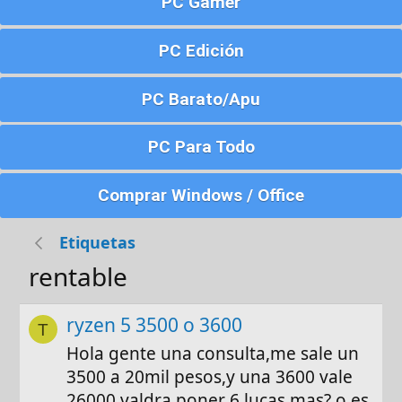
PC Gamer
PC Edición
PC Barato/Apu
PC Para Todo
Comprar Windows / Office
Etiquetas
rentable
ryzen 5 3500 o 3600
T
Hola gente una consulta,me sale un
3500 a 20mil pesos,y una 3600 vale
26000,valdra poner 6 lucas mas? o es