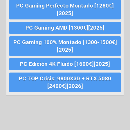
PC Gaming Perfecto Montado [1280€]
[2025]
PC Gaming AMD [1300€][2025]
PC Gaming 100% Montado [1300-1500€]
[2025]
PC Edición 4K Fluido [1600€][2025]
PC TOP Crisis: 9800X3D + RTX 5080
[2400€][2026]