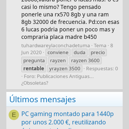
casi lo mismo? Tengo pensado
ponerle una rx570 8gb y una ram
8gb 32000 de frecuencia. Pd:con esas
6 lucas podria poner un poco mas y
compraria placa madre b450
tuhardwareylaconchadetuma
Tema
8
Jun 2020
conviene
duda
precio
pregunta
rayzen
rayzen 3600
rentable
yrayzen 3500
Respuestas: 0
Foro:
Publicaciones Antiguas...
¿Obsoletas?
Últimos mensajes
PC gaming montado para 1440p
E
por unos 2.000 €, reutilizando