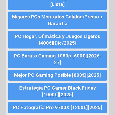
[Lista]
Mejores PCs Montados Calidad/Precio +
Garantía
PC Hogar, Ofimática y Juegos Ligeros
[400€][Dic/2025]
PC Barato Gaming 1080p [600€][2026-
27]
Mejor PC Gaming Posible [800€][2025]
Estrategia PC Gamer Black Friday
[1000€][2025]
PC Fotografía Pro 9700X [1200€][2025]