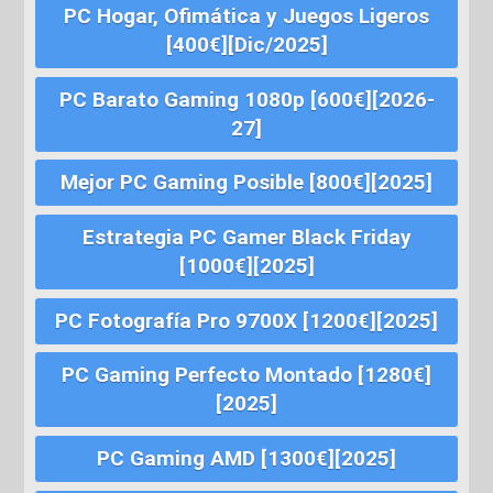
PC Hogar, Ofimática y Juegos Ligeros
[400€][Dic/2025]
PC Barato Gaming 1080p [600€][2026-
27]
Mejor PC Gaming Posible [800€][2025]
Estrategia PC Gamer Black Friday
[1000€][2025]
PC Fotografía Pro 9700X [1200€][2025]
PC Gaming Perfecto Montado [1280€]
[2025]
PC Gaming AMD [1300€][2025]