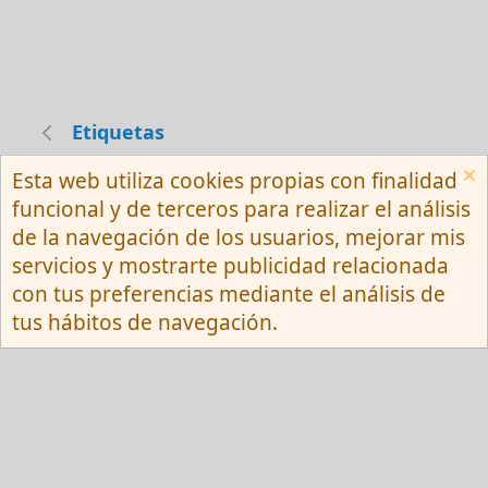
Etiquetas
Esta web utiliza cookies propias con finalidad
Español (Neutro) Tu
funcional y de terceros para realizar el análisis
Contactarnos
Términos y reglas
de la navegación de los usuarios, mejorar mis
Privacy policy
Ayuda
R
servicios y mostrarte publicidad relacionada
S
S
con tus preferencias mediante el análisis de
®
Community platform by XenForo
© 2010-
tus hábitos de navegación.
2026 XenForo Ltd.