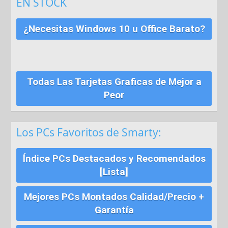
EN STOCK
¿Necesitas Windows 10 u Office Barato?
Todas Las Tarjetas Graficas de Mejor a
Peor
Los PCs Favoritos de Smarty:
Índice PCs Destacados y Recomendados
[Lista]
Mejores PCs Montados Calidad/Precio +
Garantía