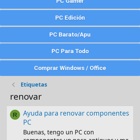
PC Gamer
PC Edición
PC Barato/Apu
PC Para Todo
Comprar Windows / Office
Etiquetas
renovar
Ayuda para renovar componentes
R
PC
Buenas, tengo un PC con