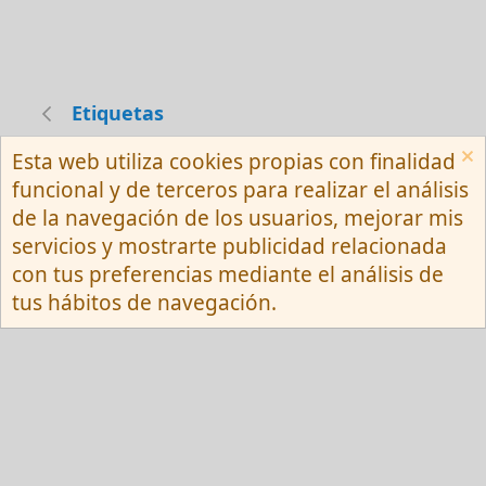
Etiquetas
Esta web utiliza cookies propias con finalidad
Español (Neutro) Tu
funcional y de terceros para realizar el análisis
Contactarnos
Términos y reglas
de la navegación de los usuarios, mejorar mis
Privacy policy
Ayuda
R
servicios y mostrarte publicidad relacionada
S
S
con tus preferencias mediante el análisis de
®
Community platform by XenForo
© 2010-
tus hábitos de navegación.
2026 XenForo Ltd.