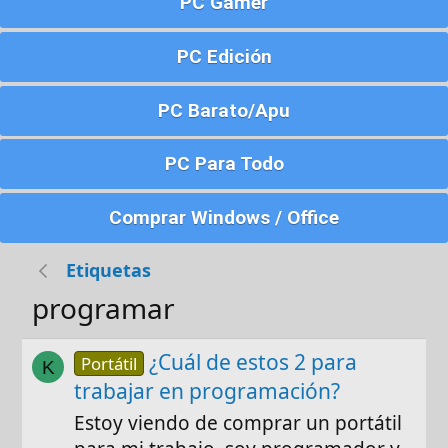
PC Gamer
PC Edición
PC Barato/Apu
PC Para Todo
Comprar Windows / Office
Etiquetas
programar
¿Cuál de estos 2 para
Portátil
K
trabajar en programación?
Estoy viendo de comprar un portátil