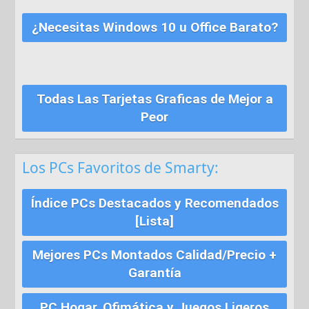
¿Necesitas Windows 10 u Office Barato?
Todas Las Tarjetas Graficas de Mejor a
Peor
Los PCs Favoritos de Smarty:
Índice PCs Destacados y Recomendados
[Lista]
Mejores PCs Montados Calidad/Precio +
Garantía
PC Hogar, Ofimática y Juegos Ligeros