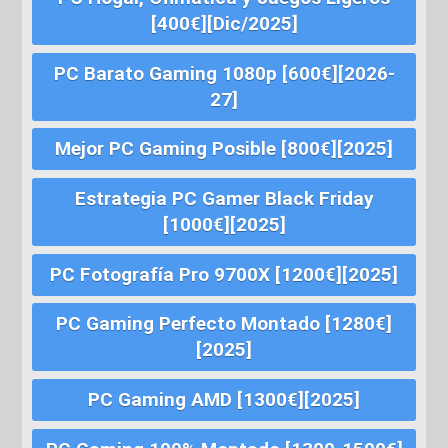
[400€][Dic/2025]
PC Barato Gaming 1080p [600€][2026-
27]
Mejor PC Gaming Posible [800€][2025]
Estrategia PC Gamer Black Friday
[1000€][2025]
PC Fotografía Pro 9700X [1200€][2025]
PC Gaming Perfecto Montado [1280€]
[2025]
PC Gaming AMD [1300€][2025]