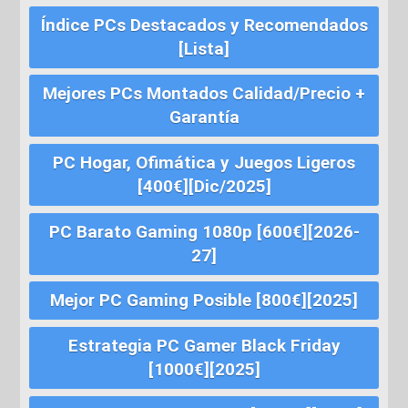
Índice PCs Destacados y Recomendados
[Lista]
Mejores PCs Montados Calidad/Precio +
Garantía
PC Hogar, Ofimática y Juegos Ligeros
[400€][Dic/2025]
PC Barato Gaming 1080p [600€][2026-
27]
Mejor PC Gaming Posible [800€][2025]
Estrategia PC Gamer Black Friday
[1000€][2025]