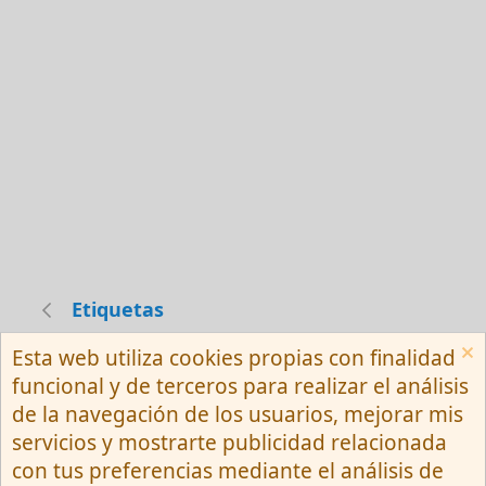
Etiquetas
Esta web utiliza cookies propias con finalidad
Español (Neutro) Tu
funcional y de terceros para realizar el análisis
Contactarnos
Términos y reglas
de la navegación de los usuarios, mejorar mis
Privacy policy
Ayuda
R
servicios y mostrarte publicidad relacionada
S
S
con tus preferencias mediante el análisis de
®
Community platform by XenForo
© 2010-