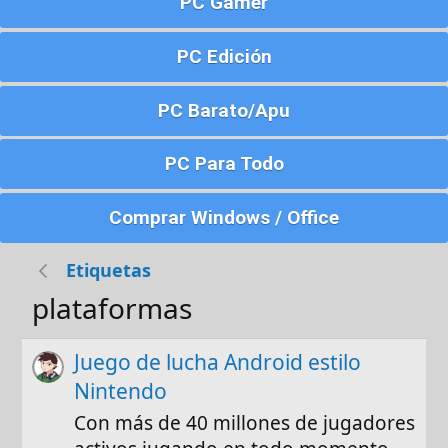
PC Gamer
PC Edición
PC Barato/Apu
PC Para Todo
Comprar Windows / Office
Etiquetas
plataformas
Juego de lucha Android estilo
Nintendo
Con más de 40 millones de jugadores