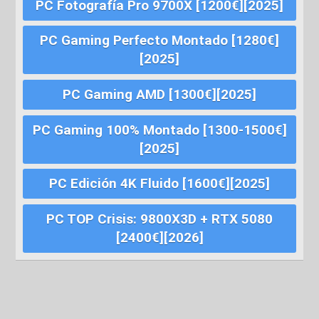
PC Fotografía Pro 9700X [1200€][2025]
PC Gaming Perfecto Montado [1280€]
[2025]
PC Gaming AMD [1300€][2025]
PC Gaming 100% Montado [1300-1500€]
[2025]
PC Edición 4K Fluido [1600€][2025]
PC TOP Crisis: 9800X3D + RTX 5080
[2400€][2026]