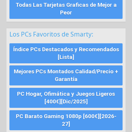
Todas Las Tarjetas Graficas de Mejor a
Peor
Los PCs Favoritos de Smarty:
Índice PCs Destacados y Recomendados
[Lista]
Mejores PCs Montados Calidad/Precio +
Garantía
PC Hogar, Ofimática y Juegos Ligeros
[400€][Dic/2025]
PC Barato Gaming 1080p [600€][2026-
27]