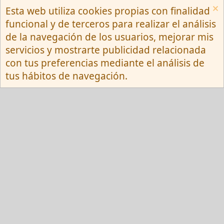
Esta web utiliza cookies propias con finalidad
Español (Neutro) Tu
funcional y de terceros para realizar el análisis
Contactarnos
Términos y reglas
de la navegación de los usuarios, mejorar mis
Privacy policy
Ayuda
R
servicios y mostrarte publicidad relacionada
S
S
con tus preferencias mediante el análisis de
®
Community platform by XenForo
© 2010-
tus hábitos de navegación.
2026 XenForo Ltd.
Red Fansite.es
Esta web usa cookies y participa en el Programa de Afiliados de Amazon EU, un
programa de publicidad para afiliados diseñado para ofrecer a sitios web un
modo de obtener comisiones por publicidad, publicitando e incluyendo enlaces a