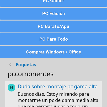
PC Gamer
PC Edición
PC Barato/Apu
PC Para Todo
Comprar Windows / Office
Etiquetas
pccompnentes
Duda sobre montaje pc gama alta
H
Buenos días. Estoy mirando para
montarme un pc de gama media alta
que me permita jugar a todo sin