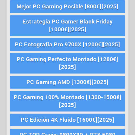
Mejor PC Gaming Posible [800€][2025]
Estrategia PC Gamer Black Friday
[1000€][2025]
PC Fotografía Pro 9700X [1200€][2025]
PC Gaming Perfecto Montado [1280€]
[2025]
PC Gaming AMD [1300€][2025]
PC Gaming 100% Montado [1300-1500€]
[2025]
PC Edición 4K Fluido [1600€][2025]
PC TOP Crisis: 9800X3D + RTX 5080