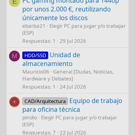
PC gaming montado para 1440p
E
por unos 2.000 €, reutilizando
únicamente los discos
ebarba21
Elegir PC para jugar y/o trabajar
(ESP)
Respuestas
1
29 Jul 2026
Unidad de
HDD/SSD
M
almacenamiento
Mauricio06
General [Dudas, Noticias,
Hardware y Debates]
Respuestas
1
24 Jul 2026
Equipo de trabajo
CAD/Arquitectura
para oficina técnica
pindio
Elegir PC para jugar y/o trabajar
(ESP)
Respuestas
7
23 Jul 2026