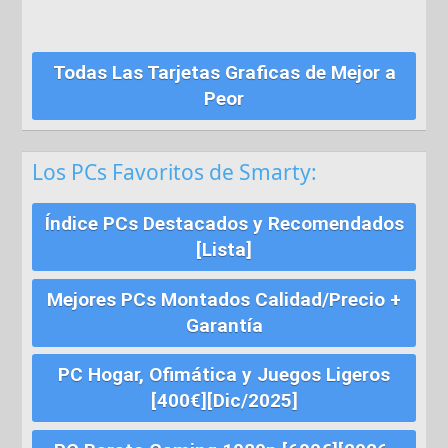
Todas Las Tarjetas Graficas de Mejor a
Peor
Los PCs Favoritos de Smarty:
Índice PCs Destacados y Recomendados
[Lista]
Mejores PCs Montados Calidad/Precio +
Garantía
PC Hogar, Ofimática y Juegos Ligeros
[400€][Dic/2025]