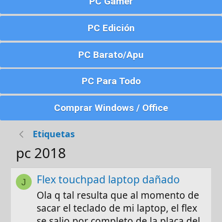
PC Gamer
PC Edición
PC Barato/Apu
PC Para Todo
Comprar Windows / Office
Etiquetas
pc 2018
Flex touchpad laptop dañado
J
Ola q tal resulta que al momento de
sacar el teclado de mi laptop, el flex
se salio por completo de la placa del