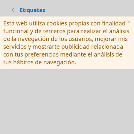
Etiquetas
Esta web utiliza cookies propias con finalidad
Español (Neutro) Tu
funcional y de terceros para realizar el análisis
Contactarnos
Términos y reglas
de la navegación de los usuarios, mejorar mis
Privacy policy
Ayuda
R
servicios y mostrarte publicidad relacionada
S
S
con tus preferencias mediante el análisis de
®
Community platform by XenForo
© 2010-
tus hábitos de navegación.
2026 XenForo Ltd.
Red Fansite.es