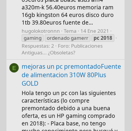
a320m-k 56.40euros memoria ram
16gb kingston 64 euros disco duro
1tb 39.80euros fuente de...
hugolokotronnn
Tema
14 Ene 2021
gaming
ordenado gamerr
pc
2018
Respuestas: 2
Foro:
Publicaciones
Antiguas... ¿Obsoletas?
mejoras un pc premontadoFuente
E
de alimentacion 310W 80Plus
GOLD
Hola tengo un pc con las siguientes
características (lo compre
premontado debido a una buena
oferta, es un HP gaming comprado
en 2018): - Placa base, no tengo
mucho conocimiento pero busqué y