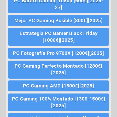
PC Barato Gaming 1080p [600€][2026-
27]
Mejor PC Gaming Posible [800€][2025]
Estrategia PC Gamer Black Friday
[1000€][2025]
PC Fotografía Pro 9700X [1200€][2025]
PC Gaming Perfecto Montado [1280€]
[2025]
PC Gaming AMD [1300€][2025]
PC Gaming 100% Montado [1300-1500€]
[2025]