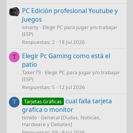
PC Edición profesional Youtube y
Juegos
smarty
Elegir PC para jugar y/o trabajar
(ESP)
Respuestas
2
18 Jul 2026
Elegir Pc Gaming como está el
T
patio
Taker79
Elegir PC para jugar y/o trabajar
(ESP)
Respuestas
5
12 Jul 2026
cual falla tarjeta
Tarjetas Gráficas
T
grafica o monitor
timido
General [Dudas, Noticias,
Hardware y Debates]
Respuestas
59
9 Jul 2026