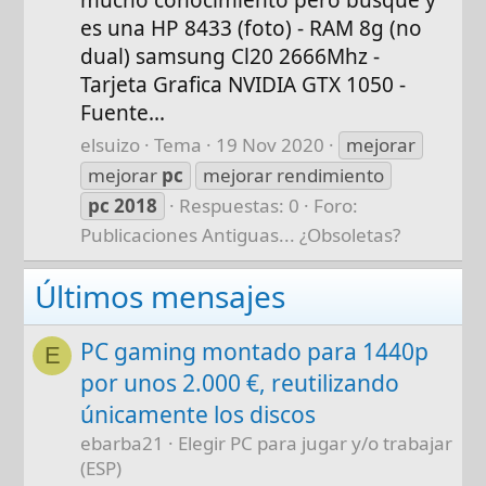
es una HP 8433 (foto) - RAM 8g (no
dual) samsung Cl20 2666Mhz -
Tarjeta Grafica NVIDIA GTX 1050 -
Fuente...
elsuizo
Tema
19 Nov 2020
mejorar
mejorar
pc
mejorar rendimiento
pc
2018
Respuestas: 0
Foro:
Publicaciones Antiguas... ¿Obsoletas?
Últimos mensajes
PC gaming montado para 1440p
E
por unos 2.000 €, reutilizando
únicamente los discos
ebarba21
Elegir PC para jugar y/o trabajar
(ESP)