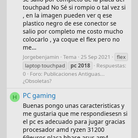
touchpad No Sé si rompio o tal vez si
, en la imagen pueden ver q ese
plastico negro de ese conector se
salio por completo me costo mucho
colocarlo , ya coque el flex pero no
me...
Jorgebenjamin
Tema
25 Sep 2021
flex
laptop touchpad
pc
2018
Respuestas:
0
Foro:
Publicaciones Antiguas...
¿Obsoletas?
PC gaming
H
Buenas pongo unas caracteristicas y
me gustaria que me respondiesesn si
el pc es adecuado para jugar gracias
procesador amd ryzen 31200
69euros placa bbase asus am4