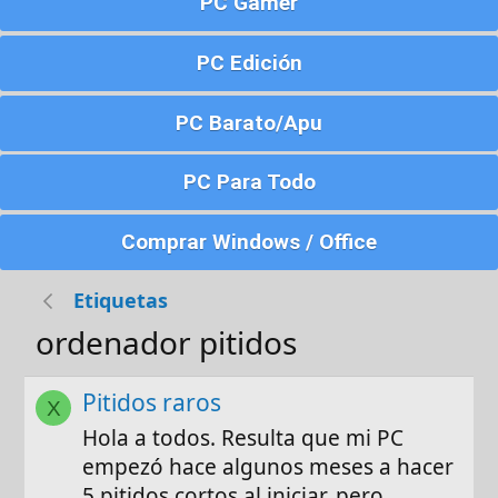
PC Gamer
PC Edición
PC Barato/Apu
PC Para Todo
Comprar Windows / Office
Etiquetas
ordenador pitidos
Pitidos raros
X
Hola a todos. Resulta que mi PC
empezó hace algunos meses a hacer
5 pitidos cortos al iniciar, pero