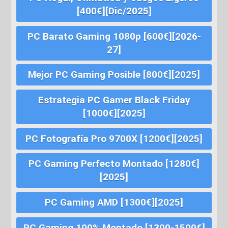
[400€][Dic/2025]
PC Barato Gaming 1080p [600€][2026-
27]
Mejor PC Gaming Posible [800€][2025]
Estrategia PC Gamer Black Friday
[1000€][2025]
PC Fotografía Pro 9700X [1200€][2025]
PC Gaming Perfecto Montado [1280€]
[2025]
PC Gaming AMD [1300€][2025]
PC Gaming 100% Montado [1300-1500€]