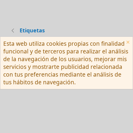
Etiquetas
Esta web utiliza cookies propias con finalidad
Español (Neutro) Tu
funcional y de terceros para realizar el análisis
Contactarnos
Términos y reglas
de la navegación de los usuarios, mejorar mis
Privacy policy
Ayuda
R
servicios y mostrarte publicidad relacionada
S
S
con tus preferencias mediante el análisis de
®
Community platform by XenForo
© 2010-
tus hábitos de navegación.
2026 XenForo Ltd.