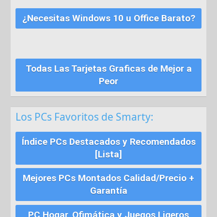
¿Necesitas Windows 10 u Office Barato?
Todas Las Tarjetas Graficas de Mejor a
Peor
Los PCs Favoritos de Smarty:
Índice PCs Destacados y Recomendados
[Lista]
Mejores PCs Montados Calidad/Precio +
Garantía
PC Hogar, Ofimática y Juegos Ligeros