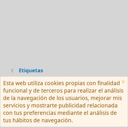
Etiquetas
Esta web utiliza cookies propias con finalidad
Español (Neutro) Tu
funcional y de terceros para realizar el análisis
Contactarnos
Términos y reglas
de la navegación de los usuarios, mejorar mis
Privacy policy
Ayuda
R
servicios y mostrarte publicidad relacionada
S
S
con tus preferencias mediante el análisis de
®
Community platform by XenForo
© 2010-
tus hábitos de navegación.
2026 XenForo Ltd.