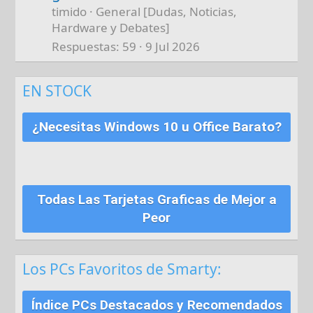
timido
General [Dudas, Noticias,
Hardware y Debates]
Respuestas
59
9 Jul 2026
EN STOCK
¿Necesitas Windows 10 u Office Barato?
Todas Las Tarjetas Graficas de Mejor a
Peor
Los PCs Favoritos de Smarty:
Índice PCs Destacados y Recomendados