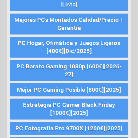
[Lista]
Mejores PCs Montados Calidad/Precio +
Garantía
PC Hogar, Ofimática y Juegos Ligeros
[400€][Dic/2025]
PC Barato Gaming 1080p [600€][2026-
27]
Mejor PC Gaming Posible [800€][2025]
Estrategia PC Gamer Black Friday
[1000€][2025]
PC Fotografía Pro 9700X [1200€][2025]