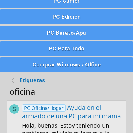
PC Gamer
PC Edición
PC Barato/Apu
PC Para Todo
Comprar Windows / Office
Etiquetas
oficina
Ayuda en el
PC Oficina/Hogar
S
armado de una PC para mi mama.
Hola, buenas. Estoy teniendo un