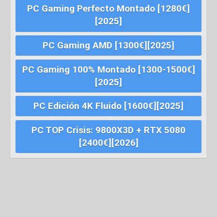
PC Gaming Perfecto Montado [1280€]
[2025]
PC Gaming AMD [1300€][2025]
PC Gaming 100% Montado [1300-1500€]
[2025]
PC Edición 4K Fluido [1600€][2025]
PC TOP Crisis: 9800X3D + RTX 5080
[2400€][2026]