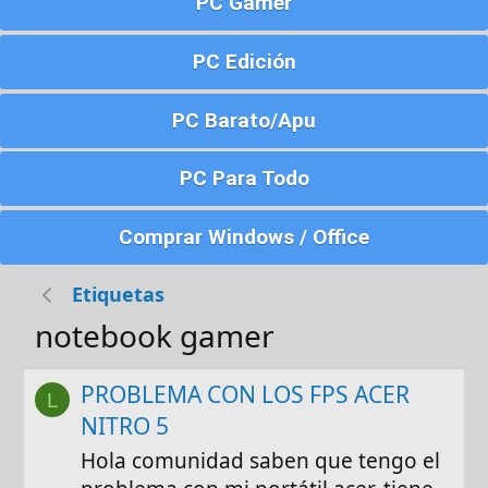
PC Gamer
PC Edición
PC Barato/Apu
PC Para Todo
Comprar Windows / Office
Etiquetas
notebook gamer
PROBLEMA CON LOS FPS ACER
L
NITRO 5
Hola comunidad saben que tengo el