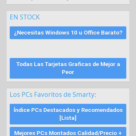
EN STOCK
¿Necesitas Windows 10 u Office Barato?
Todas Las Tarjetas Graficas de Mejor a
Peor
Los PCs Favoritos de Smarty:
Índice PCs Destacados y Recomendados
[Lista]
Mejores PCs Montados Calidad/Precio +