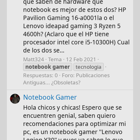
que saben de hardware que
notebook es mejor de estos dos? HP
Pavilion Gaming 16-a0001la o el
Lenovo ideapad gaming 3 Ryzen 5
4600h? (Aclaro que el HP tiene
procesador intel core i5-10300H) Cual
de los dos se...
Matt324
Tema
12 Feb 2021
notebook
gamer
tecnologia
Respuestas: 0
Foro:
Publicaciones
Antiguas... ¿Obsoletas?
Notebook Gamer
Hola chicos y chicas! Espero que se
encuentren genial, saben quiero
recomendaciones para optimizar mi
pc, es un notebook gamer ''Lenovo
Legion Y30'' y pues ya saben lo que