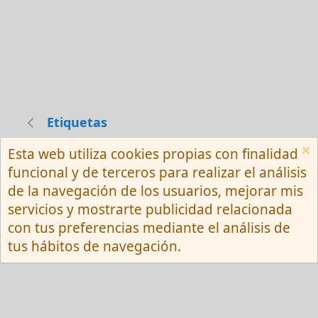
Etiquetas
Esta web utiliza cookies propias con finalidad
Español (Neutro) Tu
funcional y de terceros para realizar el análisis
Contactarnos
Términos y reglas
de la navegación de los usuarios, mejorar mis
Privacy policy
Ayuda
R
servicios y mostrarte publicidad relacionada
S
S
con tus preferencias mediante el análisis de
®
Community platform by XenForo
© 2010-
tus hábitos de navegación.
2026 XenForo Ltd.