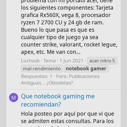
problema con mi portátil acer, tiene
los siguientes componentes: Tarjeta
grafica Rx560X, vega 8, procesador
ryzen 7 2700 CU y 24 gb de ram.
Bueno lo que pasa es que es
cualquier tipo de juego ya sea
counter strike, valorant, rocket legue,
apex, etc. Me van con...
Luchask
Tema
1 Jun 2021
acer nitro 5
mal rendimiento
notebook
gamer
Respuestas: 1
Foro:
Publicaciones
Antiguas... ¿Obsoletas?
Que notebook gaming me
M
recomiendan?
Hola posteo por aquí por que vi que
se admiten estas consultas. Para los