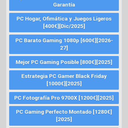
Garantía
PC Hogar, Ofimática y Juegos Ligeros
[400€][Dic/2025]
PC Barato Gaming 1080p [600€][2026-
27]
Mejor PC Gaming Posible [800€][2025]
Estrategia PC Gamer Black Friday
[1000€][2025]
PC Fotografía Pro 9700X [1200€][2025]
PC Gaming Perfecto Montado [1280€]
[2025]