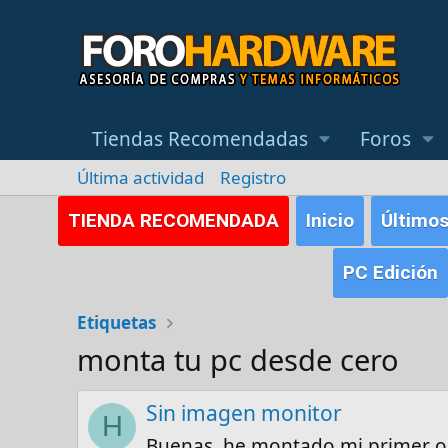
Tiendas Recomendadas
Foros
Última actividad
Registro
TIENDA RECOMENDADA
Inicio
Último
PC Edición
Etiquetas
monta tu pc desde cero
Sin imagen monitor
H
Buenas, he montado mi primer or