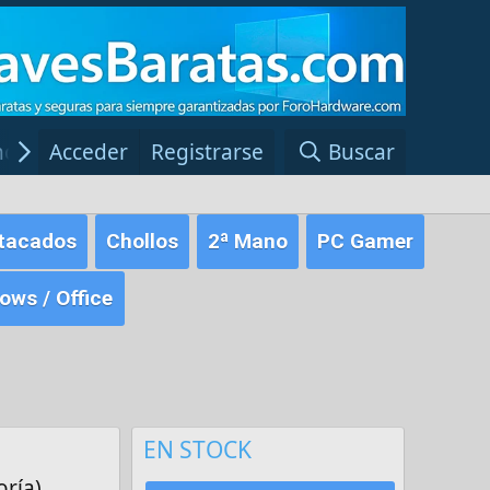
ncias Windows
Acceder
Registrarse
Red Fansite.es
Buscar
tacados
Chollos
2ª Mano
PC Gamer
ws / Office
EN STOCK
ría)