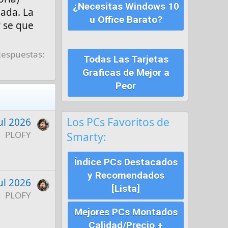
¿Necesitas Windows 10
nada. La
u Office Barato?
y se que
Respuestas:
Todas Las Tarjetas
Graficas de Mejor a
Peor
Los PCs Favoritos de
ul 2026
PLOFY
Smarty:
Índice PCs Destacados
y Recomendados
ul 2026
[Lista]
PLOFY
Mejores PCs Montados
Calidad/Precio +