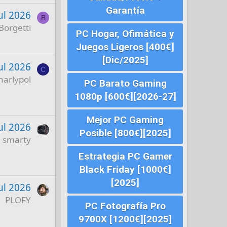
Garantía
ul 2026
B
Borgetti
PC Hogar, Ofimática y
Juegos Ligeros [400€]
[Dic/2025]
ul 2026
C
harlypol
PC Barato Gaming
1080p [600€][2026-27]
Mejor PC Gaming
ul 2026
Posible [800€][2025]
smarty
Estrategia PC Gamer
Black Friday [1000€]
[2025]
ul 2026
PLOFY
PC Fotografía Pro
9700X [1200€][2025]