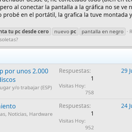
ero al conectar la pantalla a la gráfica no se ve 
o probé en el portátil, la grafica la tuve montada 
nta
tu
pc
desde
cero
nuevo
pc
pantalla en negro
soletas?
 por unos 2.000
Respuestas
29 J
1
discos
Visitas Hoy
jugar y/o trabajar (ESP)
758
iento
Respuestas
24 J
1
as, Noticias, Hardware
Visitas Hoy
952