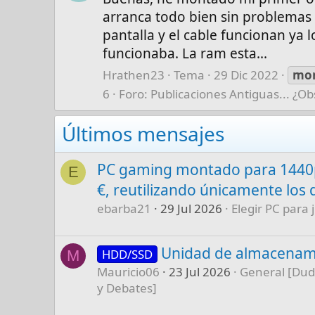
arranca todo bien sin problemas p
pantalla y el cable funcionan ya l
funcionaba. La ram esta...
Hrathen23
Tema
29 Dic 2022
mo
6
Foro:
Publicaciones Antiguas... ¿Ob
Últimos mensajes
PC gaming montado para 1440p
E
€, reutilizando únicamente los 
ebarba21
29 Jul 2026
Elegir PC para 
Unidad de almacenam
HDD/SSD
M
Mauricio06
23 Jul 2026
General [Dud
y Debates]