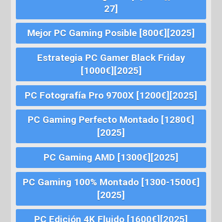
27]
Mejor PC Gaming Posible [800€][2025]
Estrategia PC Gamer Black Friday
[1000€][2025]
PC Fotografía Pro 9700X [1200€][2025]
PC Gaming Perfecto Montado [1280€]
[2025]
PC Gaming AMD [1300€][2025]
PC Gaming 100% Montado [1300-1500€]
[2025]
PC Edición 4K Fluido [1600€][2025]