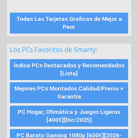
Todas Las Tarjetas Graficas de Mejor a
Peor
Los PCs Favoritos de Smarty:
Índice PCs Destacados y Recomendados
[Lista]
Mejores PCs Montados Calidad/Precio +
Garantía
PC Hogar, Ofimática y Juegos Ligeros
[400€][Dic/2025]
PC Barato Gaming 1080p [600€][2026-