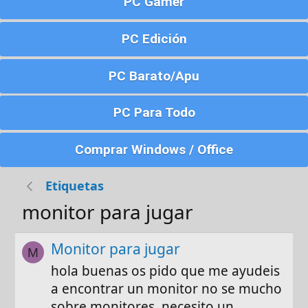
PC Gamer
PC Edición
PC Barato/Apu
PC Para Todo
Comprar Windows / Office
Etiquetas
monitor para jugar
Monitor para jugar
M
hola buenas os pido que me ayudeis
a encontrar un monitor no se mucho
sobre monitores, necesito un