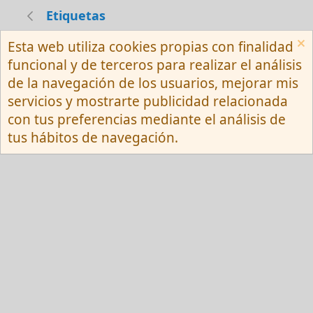
Etiquetas
Esta web utiliza cookies propias con finalidad
Español (Neutro) Tu
funcional y de terceros para realizar el análisis
Contactarnos
Términos y reglas
de la navegación de los usuarios, mejorar mis
Privacy policy
Ayuda
R
servicios y mostrarte publicidad relacionada
S
S
con tus preferencias mediante el análisis de
®
Community platform by XenForo
© 2010-
tus hábitos de navegación.
2026 XenForo Ltd.
Red Fansite.es
Esta web usa cookies y participa en el Programa de Afiliados de Amazon EU, un