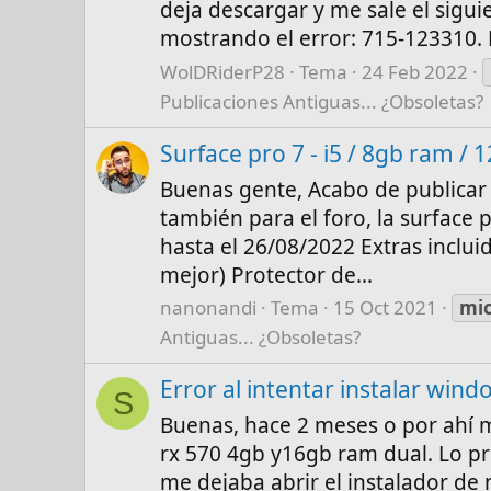
deja descargar y me sale el sigui
mostrando el error: 715-123310. L
WolDRiderP28
Tema
24 Feb 2022
Publicaciones Antiguas... ¿Obsoletas?
Surface pro 7 - i5 / 8gb ram / 
Buenas gente, Acabo de publicar 
también para el foro, la surface
hasta el 26/08/2022 Extras inclui
mejor) Protector de...
nanonandi
Tema
15 Oct 2021
mic
Antiguas... ¿Obsoletas?
Error al intentar instalar wind
S
Buenas, hace 2 meses o por ahí 
rx 570 4gb y16gb ram dual. Lo pr
me dejaba abrir el instalador d