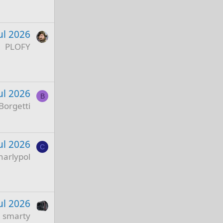
ul 2026
PLOFY
ul 2026
B
Borgetti
ul 2026
C
harlypol
ul 2026
smarty