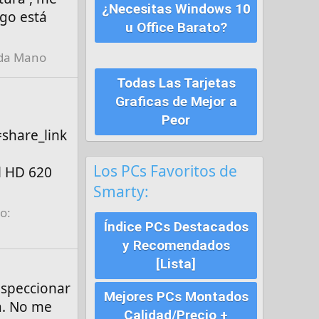
¿Necesitas Windows 10
igo está
u Office Barato?
da Mano
Todas Las Tarjetas
Graficas de Mejor a
Peor
share_link
Los PCs Favoritos de
l HD 620
Smarty:
o:
Índice PCs Destacados
y Recomendados
[Lista]
nspeccionar
Mejores PCs Montados
a. No me
Calidad/Precio +