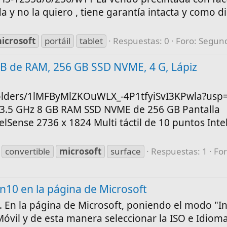
 y no la quiero , tiene garantía intacta y como d
icrosoft
portáil
tablet
Respuestas: 0
Foro:
Segun
 GB de RAM, 256 GB SSD NVME, 4 G, Lápiz
folders/1lMFByMlZKOuWLX_-4P1tfyiSvI3KPwla?usp=
 a 3.5 GHz 8 GB RAM SSD NVME de 256 GB Pantalla
lSense 2736 x 1824 Multi táctil de 10 puntos Inte
convertible
microsoft
surface
Respuestas: 1
For
in10 en la página de Microsoft
En la página de Microsoft, poniendo el modo "I
vil y de esta manera seleccionar la ISO e Idiom