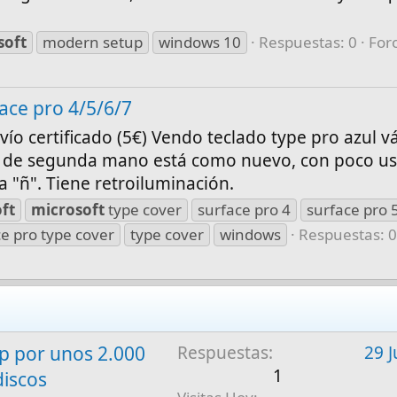
soft
modern setup
windows 10
Respuestas: 0
For
ace pro 4/5/6/7
ío certificado (5€) Vendo teclado type pro azul v
es de segunda mano está como nuevo, con poco us
a "ñ". Tiene retroiluminación.
ft
microsoft
type cover
surface pro 4
surface pro 
e pro type cover
type cover
windows
Respuestas: 
 por unos 2.000
Respuestas
29 J
1
discos