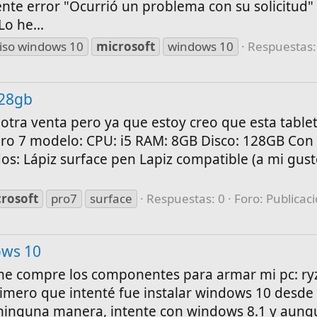
ente error "Ocurrió un problema con su solicitud"
o he...
iso windows 10
microsoft
windows 10
Respuestas:
128gb
otra venta pero ya que estoy creo que esta tablet
 pro 7 modelo: CPU: i5 RAM: 8GB Disco: 128GB Con
dos: Lápiz surface pen Lapiz compatible (a mi gust
rosoft
pro7
surface
Respuestas: 0
Foro:
Publicac
ows 10
me compre los componentes para armar mi pc: ry
imero que intenté fue instalar windows 10 desde
e ninguna manera, intente con windows 8.1 y aun