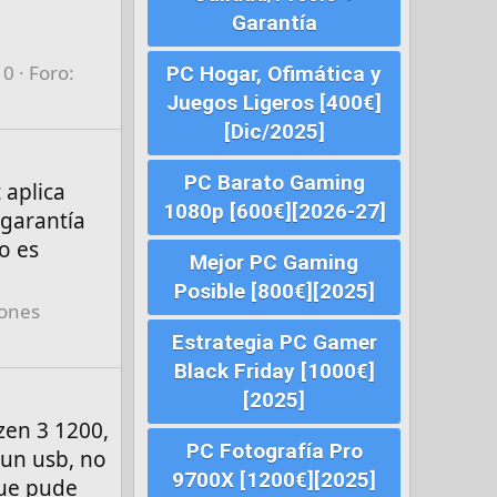
Garantía
 0
Foro:
PC Hogar, Ofimática y
Juegos Ligeros [400€]
[Dic/2025]
PC Barato Gaming
 aplica
1080p [600€][2026-27]
 garantía
o es
Mejor PC Gaming
Posible [800€][2025]
iones
Estrategia PC Gamer
Black Friday [1000€]
[2025]
zen 3 1200,
PC Fotografía Pro
 un usb, no
9700X [1200€][2025]
que pude