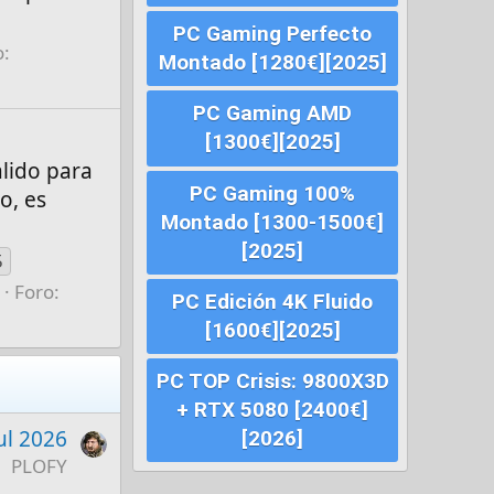
PC Gaming Perfecto
o:
Montado [1280€][2025]
PC Gaming AMD
[1300€][2025]
álido para
PC Gaming 100%
o, es
Montado [1300-1500€]
[2025]
5
0
Foro:
PC Edición 4K Fluido
[1600€][2025]
PC TOP Crisis: 9800X3D
+ RTX 5080 [2400€]
ul 2026
[2026]
PLOFY