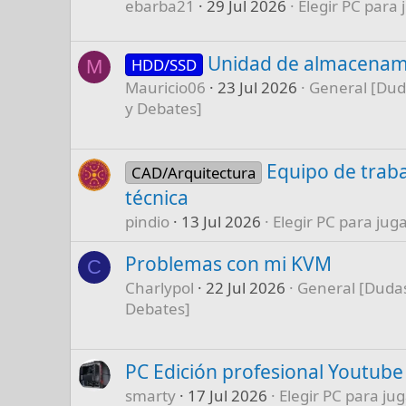
ebarba21
29 Jul 2026
Elegir PC para 
Unidad de almacenam
HDD/SSD
M
Mauricio06
23 Jul 2026
General [Dud
y Debates]
Equipo de traba
CAD/Arquitectura
técnica
pindio
13 Jul 2026
Elegir PC para juga
Problemas con mi KVM
C
Charlypol
22 Jul 2026
General [Dudas
Debates]
PC Edición profesional Youtube
smarty
17 Jul 2026
Elegir PC para jug