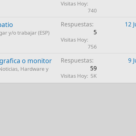
Visitas Hoy
740
patio
Respuestas
12 J
5
gar y/o trabajar (ESP)
Visitas Hoy
756
a grafica o monitor
Respuestas
9 
59
Noticias, Hardware y
Visitas Hoy
5K