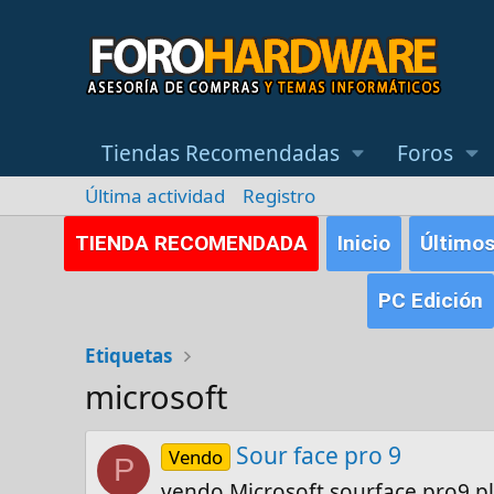
Tiendas Recomendadas
Foros
Última actividad
Registro
TIENDA RECOMENDADA
Inicio
Último
PC Edición
Etiquetas
microsoft
Sour face pro 9
Vendo
P
vendo Microsoft sourface pro9 p