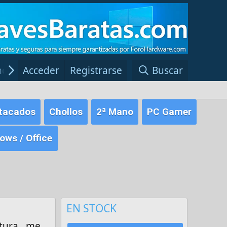
ncias Windows
Acceder
Registrarse
Red Fansite.es
Buscar
tacados
Chollos
2ª Mano
PC Gamer
ws / Office
EN STOCK
tura , me