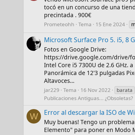
tocó en un concurso de una tienda
precintada . 900€
Prometeohh
Tema
15 Ene 2024
m
Microsoft Surface Pro 5. i5, 8
Fotos en Google Drive:
https://drive.google.com/drive/
Intel Core i5 7300U de 2.6 GHz.
Panorámica de 12'3 pulgadas Pixe
Altavoces...
jar229
Tema
16 Nov 2022
barata
Publicaciones Antiguas... ¿Obsoletas?
Error al descargar la ISO de W
W
Muy buenas! Tengo un problema. 
Elemento" para poner en Modo Mó