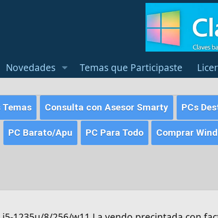
Novedades
Temas que Participaste
Lice
s Temas
Consulta con Asesor Smarty
PCs Des
PC Barato/Apu
PC Para Todo
Comprar Windo
l i5-1235u/8/256/w11 La vendo precintada con fac