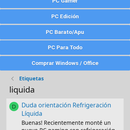
PC Gamer
PC Edición
PC Barato/Apu
PC Para Todo
Comprar Windows / Office
Etiquetas
liquida
Duda orientación Refrigeración
D
Líquida
Buenas! Recientemente monté un