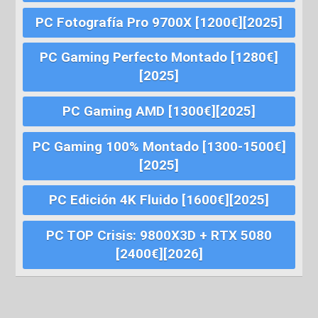
PC Fotografía Pro 9700X [1200€][2025]
PC Gaming Perfecto Montado [1280€]
[2025]
PC Gaming AMD [1300€][2025]
PC Gaming 100% Montado [1300-1500€]
[2025]
PC Edición 4K Fluido [1600€][2025]
PC TOP Crisis: 9800X3D + RTX 5080
[2400€][2026]