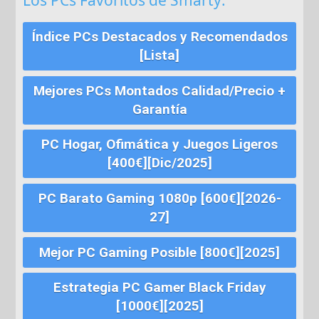
Los PCs Favoritos de Smarty:
Índice PCs Destacados y Recomendados
[Lista]
Mejores PCs Montados Calidad/Precio +
Garantía
PC Hogar, Ofimática y Juegos Ligeros
[400€][Dic/2025]
PC Barato Gaming 1080p [600€][2026-
27]
Mejor PC Gaming Posible [800€][2025]
Estrategia PC Gamer Black Friday
[1000€][2025]