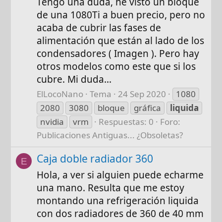
Tengo una duda, he visto un bloque
de una 1080Ti a buen precio, pero no
acaba de cubrir las fases de
alimentación que están al lado de los
condensadores ( Imagen ). Pero hay
otros modelos como este que si los
cubre. Mi duda...
ElLocoNano
Tema
24 Sep 2020
1080
2080
3080
bloque
gráfica
liquida
nvidia
vrm
Respuestas: 0
Foro:
Publicaciones Antiguas... ¿Obsoletas?
Caja doble radiador 360
E
Hola, a ver si alguien puede echarme
una mano. Resulta que me estoy
montando una refrigeración liquida
con dos radiadores de 360 de 40 mm