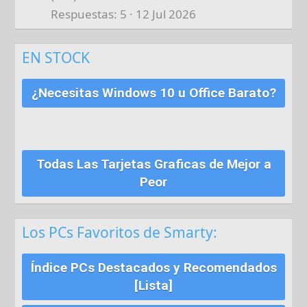
Respuestas
5
12 Jul 2026
EN STOCK
¿Necesitas Windows 10 u Office Barato?
Todas Las Tarjetas Graficas de Mejor a
Peor
Los PCs Favoritos de Smarty:
Índice PCs Destacados y Recomendados
[Lista]