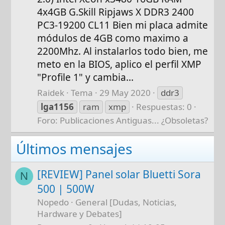
4x4GB G.Skill Ripjaws X DDR3 2400
PC3-19200 CL11 Bien mi placa admite
módulos de 4GB como maximo a
2200Mhz. Al instalarlos todo bien, me
meto en la BIOS, aplico el perfil XMP
"Profile 1" y cambia...
Raidek
Tema
29 May 2020
ddr3
lga1156
ram
xmp
Respuestas: 0
Foro:
Publicaciones Antiguas... ¿Obsoletas?
Últimos mensajes
[REVIEW] Panel solar Bluetti Sora
N
500 | 500W
Nopedo
General [Dudas, Noticias,
Hardware y Debates]