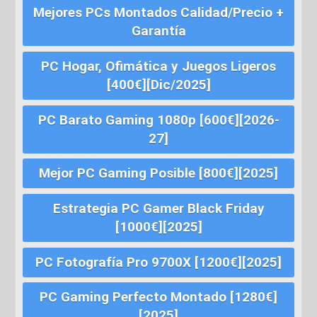
Mejores PCs Montados Calidad/Precio +
Garantía
PC Hogar, Ofimática y Juegos Ligeros
[400€][Dic/2025]
PC Barato Gaming 1080p [600€][2026-
27]
Mejor PC Gaming Posible [800€][2025]
Estrategia PC Gamer Black Friday
[1000€][2025]
PC Fotografía Pro 9700X [1200€][2025]
PC Gaming Perfecto Montado [1280€]
[2025]