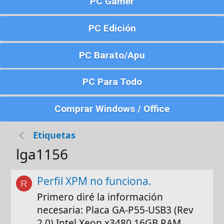
PC Gamer
PC Edición
PC Barato/Apu
PC Para Todo
Comprar Windows / Office
Etiquetas
lga1156
Perfil XPM no funciona.
R
Primero diré la información
necesaria: Placa GA-P55-USB3 (Rev
2.0) Intel Xeon x3480 16GB RAM