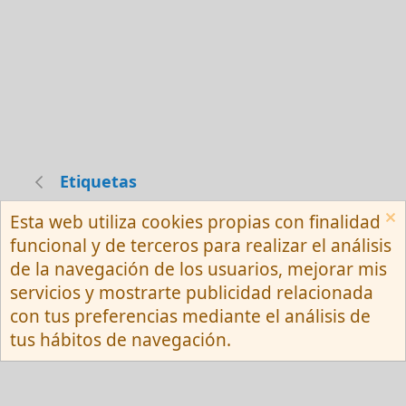
Etiquetas
Esta web utiliza cookies propias con finalidad
Español (Neutro) Tu
funcional y de terceros para realizar el análisis
Contactarnos
Términos y reglas
de la navegación de los usuarios, mejorar mis
Privacy policy
Ayuda
R
servicios y mostrarte publicidad relacionada
S
S
con tus preferencias mediante el análisis de
®
Community platform by XenForo
© 2010-
tus hábitos de navegación.
2026 XenForo Ltd.