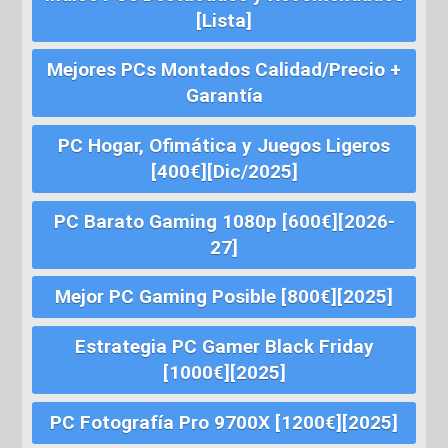
[Lista]
Mejores PCs Montados Calidad/Precio +
Garantía
PC Hogar, Ofimática y Juegos Ligeros
[400€][Dic/2025]
PC Barato Gaming 1080p [600€][2026-
27]
Mejor PC Gaming Posible [800€][2025]
Estrategia PC Gamer Black Friday
[1000€][2025]
PC Fotografía Pro 9700X [1200€][2025]