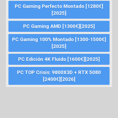
PC Gaming Perfecto Montado [1280€]
[2025]
PC Gaming AMD [1300€][2025]
PC Gaming 100% Montado [1300-1500€]
[2025]
PC Edición 4K Fluido [1600€][2025]
PC TOP Crisis: 9800X3D + RTX 5080
[2400€][2026]