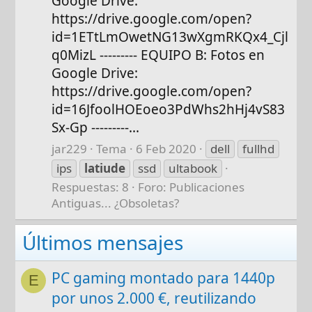
Google Drive:
https://drive.google.com/open?
id=1ETtLmOwetNG13wXgmRKQx4_Cjl
q0MizL --------- EQUIPO B: Fotos en
Google Drive:
https://drive.google.com/open?
id=16JfoolHOEoeo3PdWhs2hHj4vS83
Sx-Gp ---------...
jar229
Tema
6 Feb 2020
dell
fullhd
ips
latiude
ssd
ultabook
Respuestas: 8
Foro:
Publicaciones
Antiguas... ¿Obsoletas?
Últimos mensajes
PC gaming montado para 1440p
E
por unos 2.000 €, reutilizando