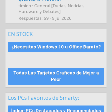
timido
General [Dudas, Noticias,
Hardware y Debates]
Respuestas
59
9 Jul 2026
EN STOCK
¿Necesitas Windows 10 u Office Barato?
Todas Las Tarjetas Graficas de Mejor a
Peor
Los PCs Favoritos de Smarty:
Índice PCs Destacados y Recomendados