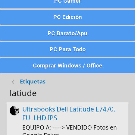
PC Gamer
PC Edición
PC Barato/Apu
PC Para Todo
Comprar Windows / Office
Etiquetas
latiude
Ultrabooks Dell Latitude E7470.
FULLHD IPS
EQUIPO A: -----> VENDIDO Fotos en