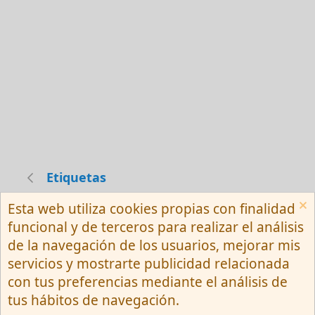
Etiquetas
Esta web utiliza cookies propias con finalidad
Español (Neutro) Tu
funcional y de terceros para realizar el análisis
Contactarnos
Términos y reglas
de la navegación de los usuarios, mejorar mis
Privacy policy
Ayuda
R
servicios y mostrarte publicidad relacionada
S
S
con tus preferencias mediante el análisis de
®
Community platform by XenForo
© 2010-
tus hábitos de navegación.
2026 XenForo Ltd.