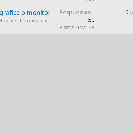
a grafica o monitor
Respuestas
9 
59
Noticias, Hardware y
Visitas Hoy
5K