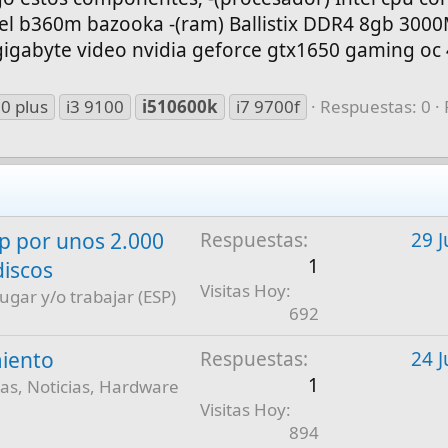
tel b360m bazooka -(ram) Ballistix DDR4 8gb 300
ca) gigabyte video nvidia geforce gtx1650 gaming oc
0 plus
i3 9100
i510600k
i7 9700f
Respuestas: 0
 por unos 2.000
Respuestas
29 J
1
discos
Visitas Hoy
jugar y/o trabajar (ESP)
692
iento
Respuestas
24 J
1
as, Noticias, Hardware
Visitas Hoy
894