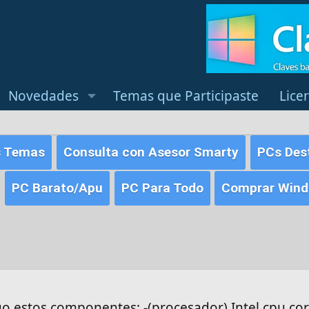
Novedades
Temas que Participaste
Lice
s Temas
Consulta con Asesor Smarty
PCs Des
PC Barato/Apu
PC Para Todo
Comprar Windo
 estos componentes; -(procesador) Intel cpu cor