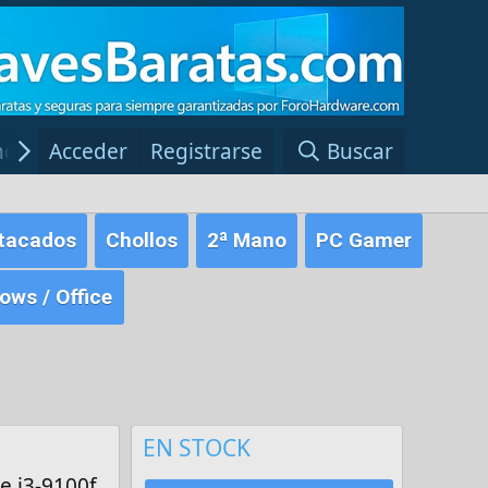
ncias Windows
Acceder
Registrarse
Red Fansite.es
Buscar
tacados
Chollos
2ª Mano
PC Gamer
ws / Office
EN STOCK
e i3-9100f