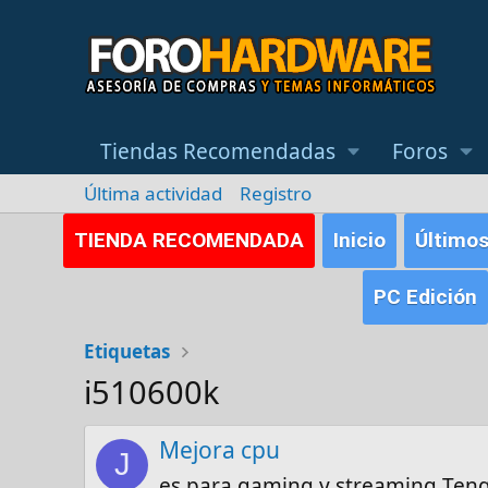
Tiendas Recomendadas
Foros
Última actividad
Registro
TIENDA RECOMENDADA
Inicio
Último
PC Edición
Etiquetas
i510600k
Mejora cpu
J
es para gaming y streaming Tengo