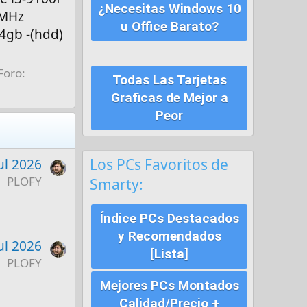
¿Necesitas Windows 10
0MHz
u Office Barato?
 4gb -(hdd)
Foro:
Todas Las Tarjetas
Graficas de Mejor a
Peor
Los PCs Favoritos de
ul 2026
PLOFY
Smarty:
Índice PCs Destacados
y Recomendados
ul 2026
[Lista]
PLOFY
Mejores PCs Montados
Calidad/Precio +