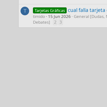
cual falla tarjet
Tarjetas Gráficas
T
timido
15 Jun 2026
General [Dudas, 
2
3
Debates]