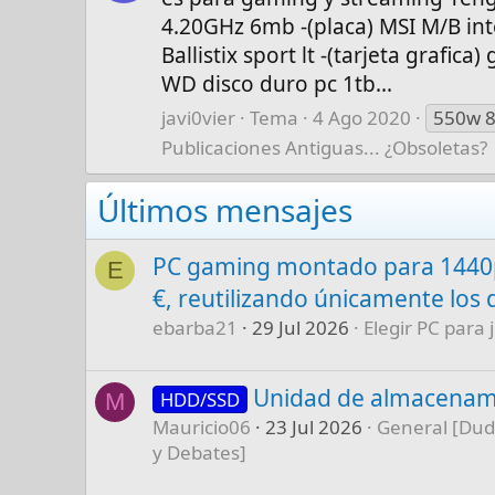
4.20GHz 6mb -(placa) MSI M/B in
Ballistix sport lt -(tarjeta grafi
WD disco duro pc 1tb...
javi0vier
Tema
4 Ago 2020
550w 8
Publicaciones Antiguas... ¿Obsoletas?
Últimos mensajes
PC gaming montado para 1440p
E
€, reutilizando únicamente los 
ebarba21
29 Jul 2026
Elegir PC para 
Unidad de almacenam
HDD/SSD
M
Mauricio06
23 Jul 2026
General [Dud
y Debates]