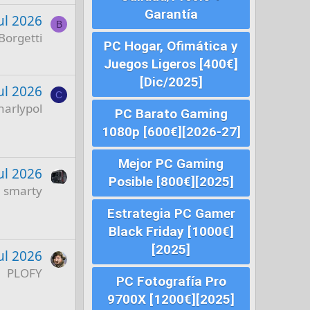
Garantía
ul 2026
B
Borgetti
PC Hogar, Ofimática y
Juegos Ligeros [400€]
[Dic/2025]
ul 2026
C
harlypol
PC Barato Gaming
1080p [600€][2026-27]
Mejor PC Gaming
ul 2026
Posible [800€][2025]
smarty
Estrategia PC Gamer
Black Friday [1000€]
[2025]
ul 2026
PLOFY
PC Fotografía Pro
9700X [1200€][2025]