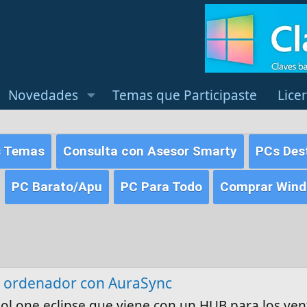
Novedades
Temas que Participaste
Lice
s Temas
Consulta con Asesor Smarty
PCs Des
PC Barato/Apu
PC Para Todo
Comprar Windo
i ordenador con AuraSync
l one eclipse que viene con un HUB para los ven