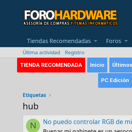
Tiendas Recomendadas
Foros
Última actividad
Registro
TIENDA RECOMENDADA
Inicio
Último
PC Edición
Etiquetas
hub
No puedo controlar RGB de m
N
Buenas mi gabinete es un aerocoo