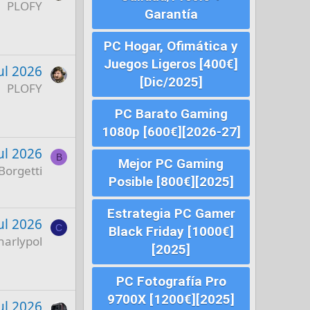
PLOFY
Garantía
PC Hogar, Ofimática y
Juegos Ligeros [400€]
ul 2026
[Dic/2025]
PLOFY
PC Barato Gaming
1080p [600€][2026-27]
ul 2026
B
Mejor PC Gaming
Borgetti
Posible [800€][2025]
Estrategia PC Gamer
ul 2026
C
Black Friday [1000€]
harlypol
[2025]
PC Fotografía Pro
9700X [1200€][2025]
ul 2026