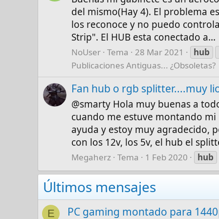
del mismo(Hay 4). El problema es
los reconoce y no puedo control
Strip". El HUB esta conectado a...
NoUser
Tema
28 Mar 2021
hub
Publicaciones Antiguas... ¿Obsoletas?
Fan hub o rgb splitter....muy li
@smarty Hola muy buenas a todos
cuando me estuve montando mi p
ayuda y estoy muy agradecido, po
con los 12v, los 5v, el hub el splitte
Megaherz
Tema
1 Feb 2020
hub
Últimos mensajes
PC gaming montado para 1440p
E