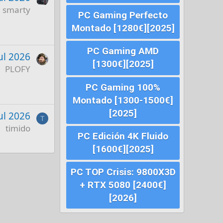
smarty
PC Gaming Perfecto
Montado [1280€][2025]
PC Gaming AMD
ul 2026
[1300€][2025]
PLOFY
PC Gaming 100%
Montado [1300-1500€]
[2025]
Jul 2026
T
timido
PC Edición 4K Fluido
[1600€][2025]
PC TOP Crisis: 9800X3D
+ RTX 5080 [2400€]
[2026]