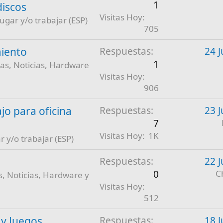
1
discos
Visitas Hoy
jugar y/o trabajar (ESP)
705
iento
Respuestas
24 J
1
as, Noticias, Hardware
Visitas Hoy
906
jo para oficina
Respuestas
23 J
7
Visitas Hoy
1K
r y/o trabajar (ESP)
Respuestas
22 J
0
C
, Noticias, Hardware y
Visitas Hoy
512
 y Juegos
Respuestas
18 J