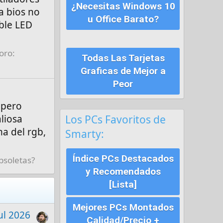
¿Necesitas Windows 10
a bios no
u Office Barato?
ble LED
oro:
Todas Las Tarjetas
Graficas de Mejor a
Peor
 pero
Los PCs Favoritos de
liosa
a del rgb,
Smarty:
Índice PCs Destacados
bsoletas?
y Recomendados
[Lista]
Mejores PCs Montados
ul 2026
Calidad/Precio +