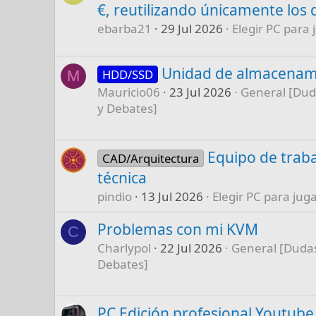
€, reutilizando únicamente los 
ebarba21
29 Jul 2026
Elegir PC para 
Unidad de almacenam
HDD/SSD
M
Mauricio06
23 Jul 2026
General [Dud
y Debates]
Equipo de traba
CAD/Arquitectura
técnica
pindio
13 Jul 2026
Elegir PC para juga
Problemas con mi KVM
C
Charlypol
22 Jul 2026
General [Dudas
Debates]
PC Edición profesional Youtube