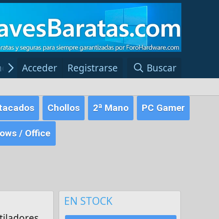
ncias Windows
Acceder
Registrarse
Red Fansite.es
Buscar
tacados
Chollos
2ª Mano
PC Gamer
ws / Office
EN STOCK
tiladores