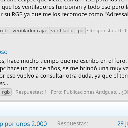
 que los ventiladores funcionan y todo eso pero l
ar su RGB ya que me los recomoce como "Adressa
rgb
ventilador caja
ventilador cpu
Respuestas: 0
F
oso
, hace mucho tiempo que no escribo en el foro,
c hace un par de años, se me brindó una muy va
r eso vuelvo a consultar otra duda, ya que el tem
r...
rgb
Respuestas: 1
Foro:
Publicaciones Antiguas... ¿O
 por unos 2.000
Respuestas
29 J