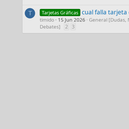
cual falla tarjet
Tarjetas Gráficas
T
timido
15 Jun 2026
General [Dudas, 
2
3
Debates]