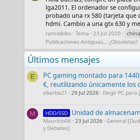
lga2011. El ordenador se configu
probado una rx 580 (tarjeta que q
hdmi. Cambio a una gtx 630 y me.
rancidkiko
Tema
23 Jul 2020
chin
Publicaciones Antiguas... ¿Obsoletas?
Últimos mensajes
PC gaming montado para 1440p
E
€, reutilizando únicamente los 
ebarba21
29 Jul 2026
Elegir PC para 
Unidad de almacenam
HDD/SSD
M
Mauricio06
23 Jul 2026
General [Dud
y Debates]