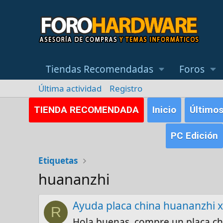
Tiendas Recomendadas
Foros
Última actividad
Registro
TIENDA RECOMENDADA
Inicio
Último
PC Edición
Etiquetas
huananzhi
Ayuda placa china huananzhi 
R
Hola buenas, compre un placa ch