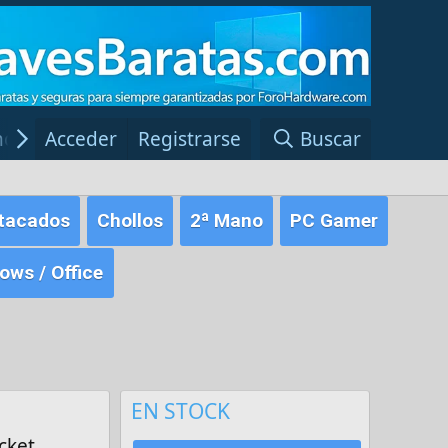
ncias Windows
Acceder
Registrarse
Red Fansite.es
Buscar
tacados
Chollos
2ª Mano
PC Gamer
ws / Office
EN STOCK
cket