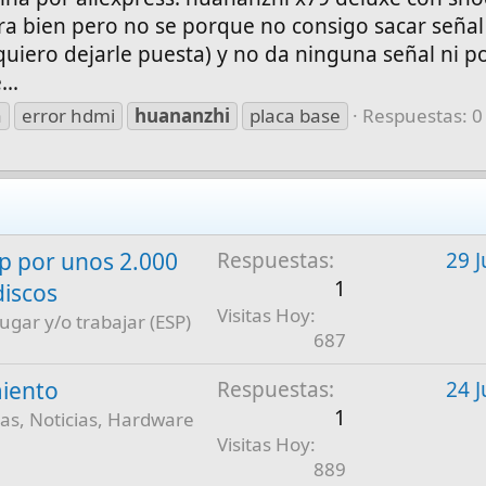
ra bien pero no se porque no consigo sacar señal
uiero dejarle puesta) y no da ninguna señal ni po
..
a
error hdmi
huananzhi
placa base
Respuestas: 0
 por unos 2.000
Respuestas
29 J
1
discos
Visitas Hoy
jugar y/o trabajar (ESP)
687
iento
Respuestas
24 J
1
as, Noticias, Hardware
Visitas Hoy
889