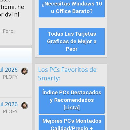
¿Necesitas Windows 10
 hdmi, he
u Office Barato?
r dvi ni
Foro:
Todas Las Tarjetas
Graficas de Mejor a
Peor
Los PCs Favoritos de
ul 2026
PLOFY
Smarty:
Índice PCs Destacados
y Recomendados
ul 2026
[Lista]
PLOFY
Mejores PCs Montados
Calidad/Precio +