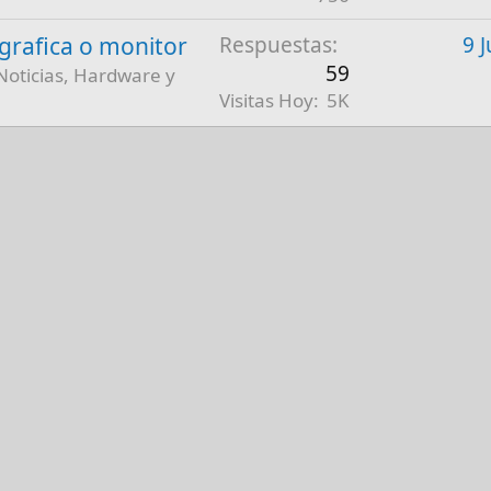
a grafica o monitor
Respuestas
9 
59
Noticias, Hardware y
Visitas Hoy
5K