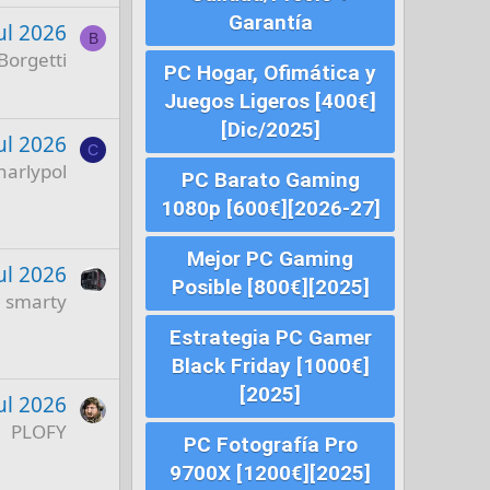
Garantía
ul 2026
B
Borgetti
PC Hogar, Ofimática y
Juegos Ligeros [400€]
[Dic/2025]
ul 2026
C
harlypol
PC Barato Gaming
1080p [600€][2026-27]
Mejor PC Gaming
ul 2026
Posible [800€][2025]
smarty
Estrategia PC Gamer
Black Friday [1000€]
[2025]
ul 2026
PLOFY
PC Fotografía Pro
9700X [1200€][2025]