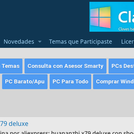
Novedades
Temas que Participaste
Lice
s Temas
Consulta con Asesor Smarty
PCs Des
PC Barato/Apu
PC Para Todo
Comprar Windo
x79 deluxe
ina por aliexpress: huananzhi x79 deluxe con sho