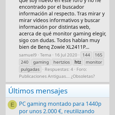
que soy nuevo en este foro y no he
encontrado por el buscador
información al respecto. Tras mirar y
mirar vídeos informativos y buscar
información por distintas web,
acerca de qué monitor gaming elegir,
sigo con dudas. Todos hablan muy
bien de Benq Zowie XL2411P...
samuel9
Tema
16 Jul 2020
144
165
240
gaming
hertzios
htz
monitor
pulgadas
Respuestas: 4
Foro:
Publicaciones Antiguas... ¿Obsoletas?
Últimos mensajes
PC gaming montado para 1440p
E
por unos 2.000 €, reutilizando