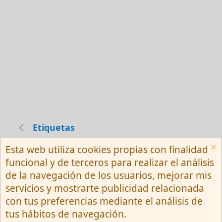
Etiquetas
Esta web utiliza cookies propias con finalidad
Español (Neutro) Tu
funcional y de terceros para realizar el análisis
Contactarnos
Términos y reglas
de la navegación de los usuarios, mejorar mis
Privacy policy
Ayuda
R
servicios y mostrarte publicidad relacionada
S
S
con tus preferencias mediante el análisis de
®
Community platform by XenForo
© 2010-
tus hábitos de navegación.
2026 XenForo Ltd.