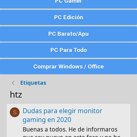
PC Gamer
PC Edición
PC Barato/Apu
PC Para Todo
Comprar Windows / Office
Etiquetas
htz
Dudas para elegir monitor
S
gaming en 2020
Buenas a todos. He de informaros