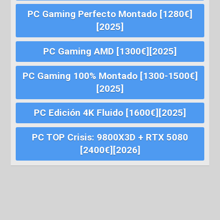
PC Gaming Perfecto Montado [1280€]
[2025]
PC Gaming AMD [1300€][2025]
PC Gaming 100% Montado [1300-1500€]
[2025]
PC Edición 4K Fluido [1600€][2025]
PC TOP Crisis: 9800X3D + RTX 5080
[2400€][2026]