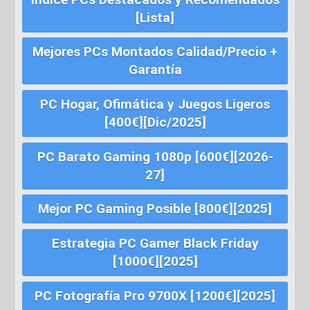
[Lista]
Mejores PCs Montados Calidad/Precio +
Garantía
PC Hogar, Ofimática y Juegos Ligeros
[400€][Dic/2025]
PC Barato Gaming 1080p [600€][2026-
27]
Mejor PC Gaming Posible [800€][2025]
Estrategia PC Gamer Black Friday
[1000€][2025]
PC Fotografía Pro 9700X [1200€][2025]