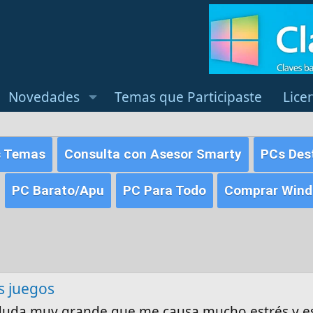
Novedades
Temas que Participaste
Lice
s Temas
Consulta con Asesor Smarty
PCs Des
PC Barato/Apu
PC Para Todo
Comprar Windo
s juegos
duda muy grande que me causa mucho estrés y e