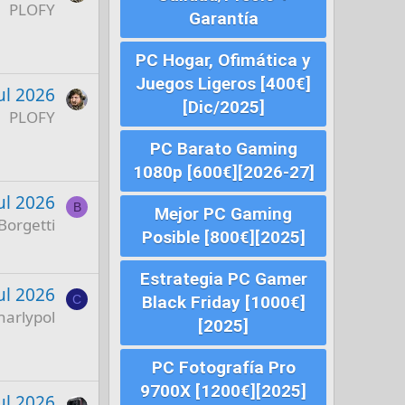
PLOFY
Garantía
PC Hogar, Ofimática y
Juegos Ligeros [400€]
ul 2026
[Dic/2025]
PLOFY
PC Barato Gaming
1080p [600€][2026-27]
ul 2026
B
Mejor PC Gaming
Borgetti
Posible [800€][2025]
Estrategia PC Gamer
ul 2026
C
Black Friday [1000€]
harlypol
[2025]
PC Fotografía Pro
9700X [1200€][2025]
ul 2026