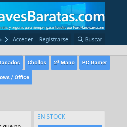
ncias Windows
Acceder
Registrarse
Red Fansite.es
Buscar
tacados
Chollos
2ª Mano
PC Gamer
ws / Office
EN STOCK
s que no