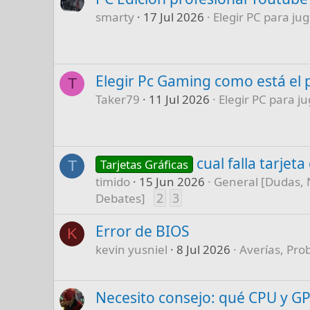
smarty
17 Jul 2026
Elegir PC para jug
Elegir Pc Gaming como está el 
T
Taker79
11 Jul 2026
Elegir PC para ju
cual falla tarjet
Tarjetas Gráficas
T
timido
15 Jun 2026
General [Dudas, 
2
3
Debates]
Error de BIOS
K
kevin yusniel
8 Jul 2026
Averías, Pro
Necesito consejo: qué CPU y G