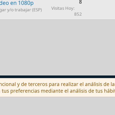
8
ídeo en 1080p
Visitas Hoy
gar y/o trabajar (ESP)
852
Contactarnos
ncional y de terceros para realizar el análisis de 
 tus preferencias mediante el análisis de tus háb
®
munity platform by XenForo
© 2010-2026 XenForo 