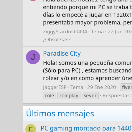
entiendo porque mi PC se traba t
días lo empecé a jugar en 1920x10
presentaba mayor problema, pero
ZiggyStardust0404
Tema
22 Jun 20
¿Obsoletas?
Paradise City
J
Hola! Somos una pequeña comuni
(Sólo para PC) , estamos buscando
rolear y/o en como aprender úne
JaggerESP
Tema
29 Ene 2020
fiv
role
roleplay
sever
Respuestas:
Últimos mensajes
PC gaming montado para 1440p
E