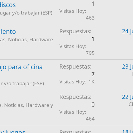
1
discos
Visitas Hoy
jugar y/o trabajar (ESP)
463
iento
Respuestas
24 J
1
as, Noticias, Hardware
Visitas Hoy
795
jo para oficina
Respuestas
23 J
7
Visitas Hoy
1K
r y/o trabajar (ESP)
Respuestas
22 J
0
C
, Noticias, Hardware y
Visitas Hoy
464
 y Juegos
Respuestas
18 J