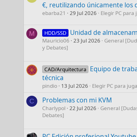
€, reutilizando únicamente los 
ebarba21
29 Jul 2026
Elegir PC para 
Unidad de almacenam
HDD/SSD
M
Mauricio06
23 Jul 2026
General [Dud
y Debates]
Equipo de traba
CAD/Arquitectura
técnica
pindio
13 Jul 2026
Elegir PC para juga
Problemas con mi KVM
C
Charlypol
22 Jul 2026
General [Dudas
Debates]
PC Edición profesional Youtube