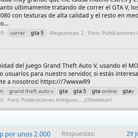
anto ultimamente tratando de correr el GTA V, lo
80 con texturas de alta calidad y el resto en med
...
20
correr
gta
5
Respuestas: 2
Foro:
Publicaciones 
dad del juego Grand Theft Auto V, usando el M
 usuarios para nuestro servidor, si estás interes
te a nosotros! https:///7wwxwR9
em
grand theft auto v
gta
gta
5
gta
online
gta
v
 0
Foro:
Publicaciones Antiguas... ¿Obsoletas?
 por unos 2.000
Respuestas
29 J