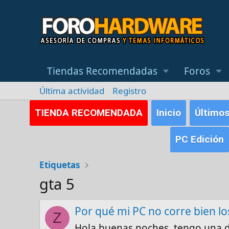
Tiendas Recomendadas
Foros
Última actividad
Registro
TIENDA RECOMENDADA
Inicio
Último
PC Edición
Etiquetas
gta 5
Por qué mi PC no corre bien lo
Z
Hola buenas noches, tengo una 