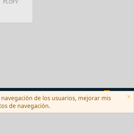
PLOFY
Términos y reglas
Privacy policy
Ayuda
R
la navegación de los usuarios, mejorar mis
S
S
itos de navegación.
Ltd.