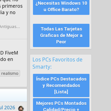
¿Necesitas Windows 10
s primeros
u Office Barato?
ia y no
Antiguas...
Todas Las Tarjetas
Graficas de Mejor a
Peor
OD FiveM
Los PCs Favoritos de
ado en
Smarty:
realismo
Índice PCs Destacados
y Recomendados
[Lista]
Mejores PCs Montados
ul 2026
Calidad/Precio +