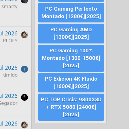
smarty
PC Gaming Perfecto
Montado [1280€][2025]
PC Gaming AMD
ul 2026
[1300€][2025]
PLOFY
PC Gaming 100%
Montado [1300-1500€]
[2025]
Jul 2026
T
timido
PC Edición 4K Fluido
[1600€][2025]
Jul 2026
PC TOP Crisis: 9800X3D
Segador
+ RTX 5080 [2400€]
[2026]
Jul 2026