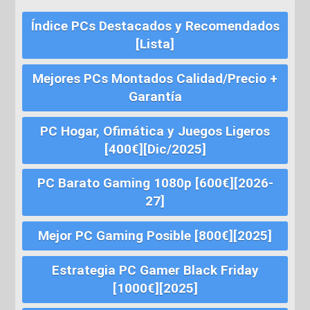
Índice PCs Destacados y Recomendados
[Lista]
Mejores PCs Montados Calidad/Precio +
Garantía
PC Hogar, Ofimática y Juegos Ligeros
[400€][Dic/2025]
PC Barato Gaming 1080p [600€][2026-
27]
Mejor PC Gaming Posible [800€][2025]
Estrategia PC Gamer Black Friday
[1000€][2025]