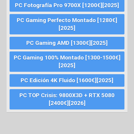
PC Fotografía Pro 9700X [1200€][2025]
PC Gaming Perfecto Montado [1280€]
[2025]
PC Gaming AMD [1300€][2025]
PC Gaming 100% Montado [1300-1500€]
[2025]
PC Edición 4K Fluido [1600€][2025]
PC TOP Crisis: 9800X3D + RTX 5080
[2400€][2026]