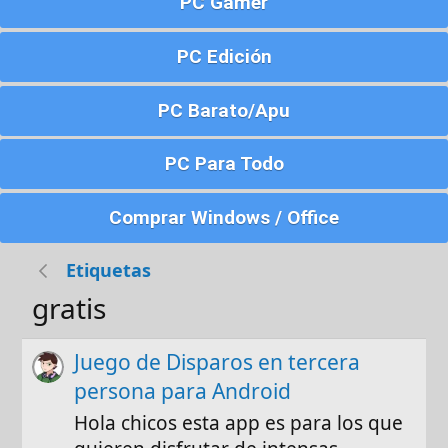
PC Gamer
PC Edición
PC Barato/Apu
PC Para Todo
Comprar Windows / Office
Etiquetas
gratis
Juego de Disparos en tercera
persona para Android
Hola chicos esta app es para los que