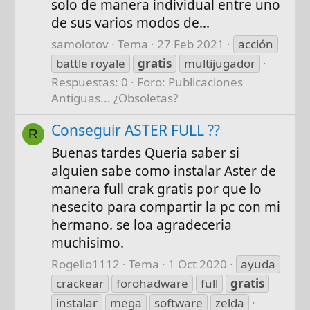
solo de manera individual entre uno
de sus varios modos de...
samolotov
Tema
27 Feb 2021
acción
battle royale
gratis
multijugador
Respuestas: 0
Foro:
Publicaciones
Antiguas... ¿Obsoletas?
Conseguir ASTER FULL ??
R
Buenas tardes Queria saber si
alguien sabe como instalar Aster de
manera full crak gratis por que lo
nesecito para compartir la pc con mi
hermano. se loa agradeceria
muchisimo.
Rogelio1112
Tema
1 Oct 2020
ayuda
crackear
forohadware
full
gratis
instalar
mega
software
zelda