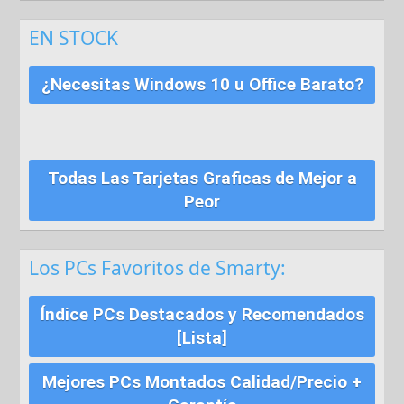
EN STOCK
¿Necesitas Windows 10 u Office Barato?
Todas Las Tarjetas Graficas de Mejor a
Peor
Los PCs Favoritos de Smarty:
Índice PCs Destacados y Recomendados
[Lista]
Mejores PCs Montados Calidad/Precio +