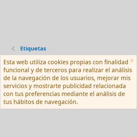
Etiquetas
Esta web utiliza cookies propias con finalidad
Español (Neutro) Tu
funcional y de terceros para realizar el análisis
Contactarnos
Términos y reglas
de la navegación de los usuarios, mejorar mis
Privacy policy
Ayuda
R
servicios y mostrarte publicidad relacionada
S
S
con tus preferencias mediante el análisis de
®
Community platform by XenForo
© 2010-
tus hábitos de navegación.
2026 XenForo Ltd.