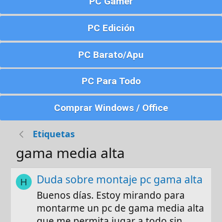
PC Gamer
PC Edición
PC Barato/Apu
PC Para Todo
Comprar Windows / Office
Etiquetas
gama media alta
Duda sobre montaje pc gama alta
H
Buenos días. Estoy mirando para
montarme un pc de gama media alta
que me permita jugar a todo sin