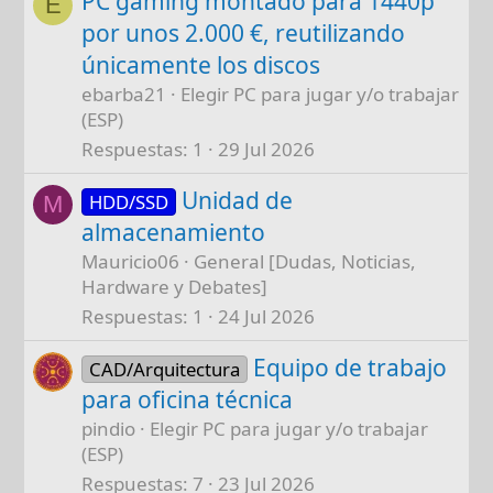
PC gaming montado para 1440p
E
por unos 2.000 €, reutilizando
únicamente los discos
ebarba21
Elegir PC para jugar y/o trabajar
(ESP)
Respuestas
1
29 Jul 2026
Unidad de
HDD/SSD
M
almacenamiento
Mauricio06
General [Dudas, Noticias,
Hardware y Debates]
Respuestas
1
24 Jul 2026
Equipo de trabajo
CAD/Arquitectura
para oficina técnica
pindio
Elegir PC para jugar y/o trabajar
(ESP)
Respuestas
7
23 Jul 2026