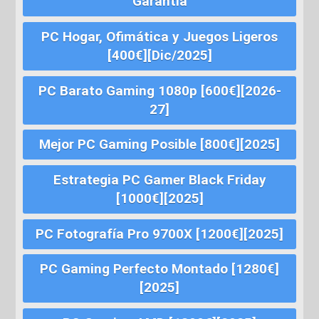
Garantía
PC Hogar, Ofimática y Juegos Ligeros
[400€][Dic/2025]
PC Barato Gaming 1080p [600€][2026-
27]
Mejor PC Gaming Posible [800€][2025]
Estrategia PC Gamer Black Friday
[1000€][2025]
PC Fotografía Pro 9700X [1200€][2025]
PC Gaming Perfecto Montado [1280€]
[2025]