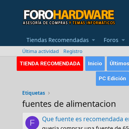
Tiendas Recomendadas
Foros
Última actividad
Registro
TIENDA RECOMENDADA
Inicio
Último
PC Edición
Etiquetas
fuentes de alimentacion
Que fuente es recomendada en
F
queria comprar una fuente de 65