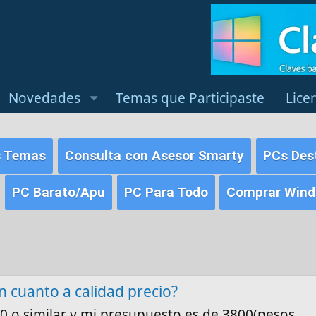
Novedades
Temas que Participaste
Lice
s Temas
Consulta con Asesor Smarty
PCs Des
PC Barato/Apu
PC Para Todo
Comprar Windo
 cuanto a calidad precio?
0 o similar y mi presupuesto es de 3800(pesos