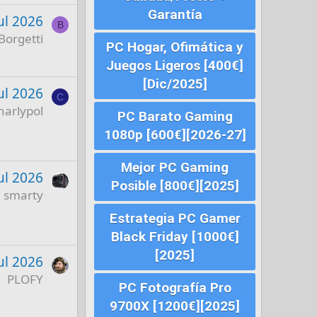
Garantía
ul 2026
B
Borgetti
PC Hogar, Ofimática y
Juegos Ligeros [400€]
[Dic/2025]
ul 2026
C
harlypol
PC Barato Gaming
1080p [600€][2026-27]
Mejor PC Gaming
ul 2026
Posible [800€][2025]
smarty
Estrategia PC Gamer
Black Friday [1000€]
[2025]
ul 2026
PLOFY
PC Fotografía Pro
9700X [1200€][2025]