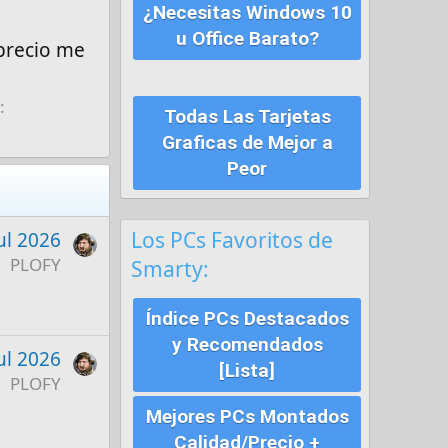
¿Necesitas Windows 10
u Office Barato?
precio me
:
Todas Las Tarjetas
Graficas de Mejor a
Peor
Los PCs Favoritos de
ul 2026
PLOFY
Smarty:
Índice PCs Destacados
y Recomendados
ul 2026
[Lista]
PLOFY
Mejores PCs Montados
Calidad/Precio +