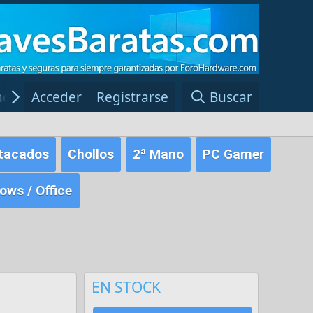
ncias Windows
Acceder
Registrarse
Red Fansite.es
Buscar
tacados
Chollos
2ª Mano
PC Gamer
ws / Office
EN STOCK