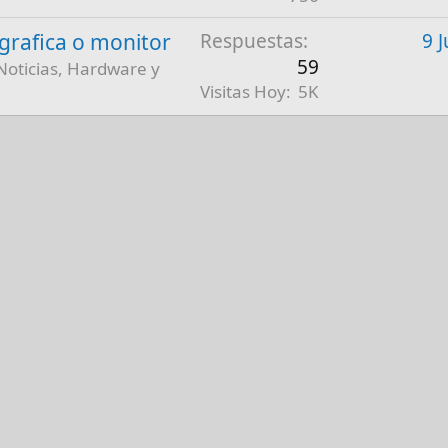
a grafica o monitor
Respuestas
9 
59
Noticias, Hardware y
Visitas Hoy
5K