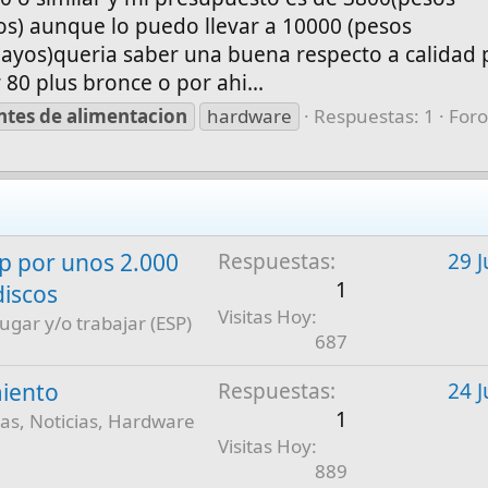
s) aunque lo puedo llevar a 10000 (pesos
ayos)queria saber una buena respecto a calidad 
80 plus bronce o por ahi...
ntes
de
alimentacion
hardware
Respuestas: 1
Foro
 por unos 2.000
Respuestas
29 J
1
discos
Visitas Hoy
jugar y/o trabajar (ESP)
687
iento
Respuestas
24 J
1
as, Noticias, Hardware
Visitas Hoy
889