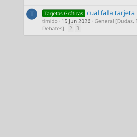
cual falla tarjet
Tarjetas Gráficas
T
timido
15 Jun 2026
General [Dudas, 
2
3
Debates]