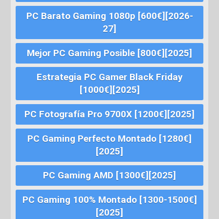
PC Barato Gaming 1080p [600€][2026-
27]
Mejor PC Gaming Posible [800€][2025]
Estrategia PC Gamer Black Friday
[1000€][2025]
PC Fotografía Pro 9700X [1200€][2025]
PC Gaming Perfecto Montado [1280€]
[2025]
PC Gaming AMD [1300€][2025]
PC Gaming 100% Montado [1300-1500€]
[2025]