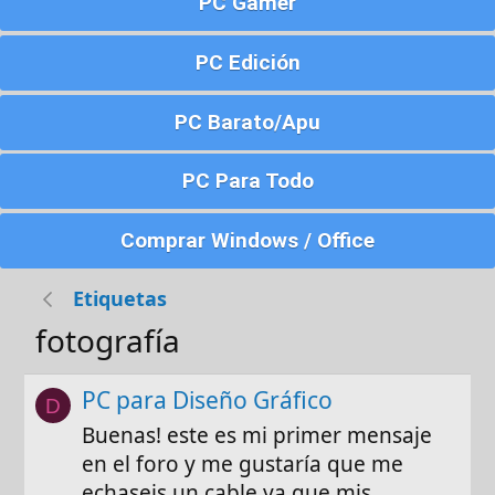
PC Gamer
PC Edición
PC Barato/Apu
PC Para Todo
Comprar Windows / Office
Etiquetas
fotografía
PC para Diseño Gráfico
D
Buenas! este es mi primer mensaje
en el foro y me gustaría que me
echaseis un cable ya que mis