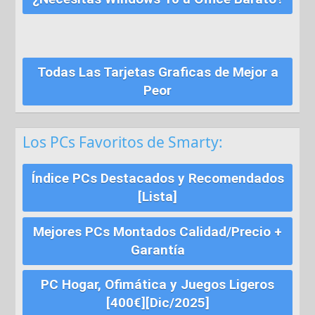
Todas Las Tarjetas Graficas de Mejor a
Peor
Los PCs Favoritos de Smarty:
Índice PCs Destacados y Recomendados
[Lista]
Mejores PCs Montados Calidad/Precio +
Garantía
PC Hogar, Ofimática y Juegos Ligeros
[400€][Dic/2025]