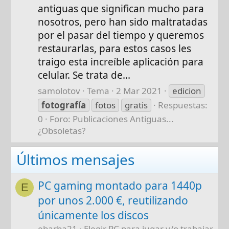
antiguas que significan mucho para
nosotros, pero han sido maltratadas
por el pasar del tiempo y queremos
restaurarlas, para estos casos les
traigo esta increíble aplicación para
celular. Se trata de...
samolotov
Tema
2 Mar 2021
edicion
fotografía
fotos
gratis
Respuestas:
0
Foro:
Publicaciones Antiguas...
¿Obsoletas?
Últimos mensajes
PC gaming montado para 1440p
E
por unos 2.000 €, reutilizando
únicamente los discos
ebarba21
Elegir PC para jugar y/o trabajar