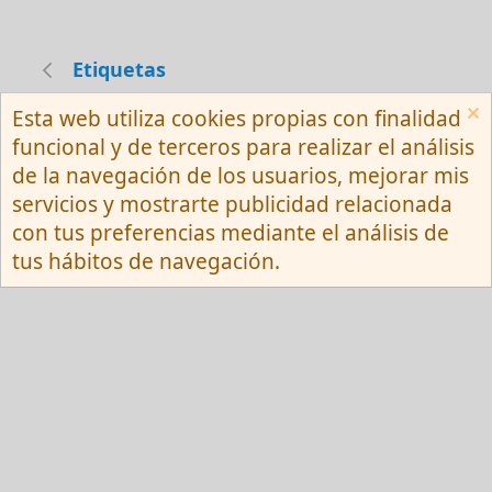
Etiquetas
Esta web utiliza cookies propias con finalidad
Español (Neutro) Tu
funcional y de terceros para realizar el análisis
Contactarnos
Términos y reglas
de la navegación de los usuarios, mejorar mis
Privacy policy
Ayuda
R
servicios y mostrarte publicidad relacionada
S
S
con tus preferencias mediante el análisis de
®
Community platform by XenForo
© 2010-
tus hábitos de navegación.
2026 XenForo Ltd.