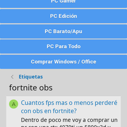
PC Gamer
PC Edición
PC Barato/Apu
PC Para Todo
Comprar Windows / Office
Etiquetas
fortnite obs
Cuantos fps mas o menos perderé
A
con obs en fortnite?
Dentro de poco me voy a comprar un