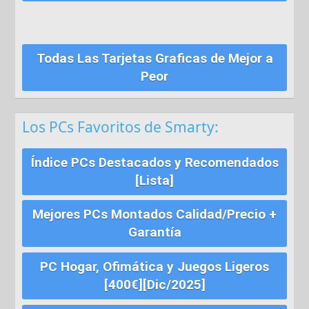
Todas Las Tarjetas Graficas de Mejor a
Peor
Los PCs Favoritos de Smarty:
Índice PCs Destacados y Recomendados
[Lista]
Mejores PCs Montados Calidad/Precio +
Garantía
PC Hogar, Ofimática y Juegos Ligeros
[400€][Dic/2025]