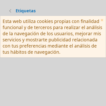
Etiquetas
Esta web utiliza cookies propias con finalidad
Español (Neutro) Tu
funcional y de terceros para realizar el análisis
Contactarnos
Términos y reglas
de la navegación de los usuarios, mejorar mis
Privacy policy
Ayuda
R
servicios y mostrarte publicidad relacionada
S
S
con tus preferencias mediante el análisis de
®
Community platform by XenForo
© 2010-
tus hábitos de navegación.
2026 XenForo Ltd.
Red Fansite.es