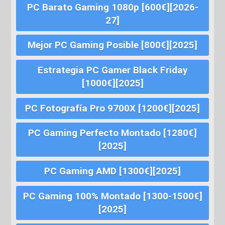
PC Barato Gaming 1080p [600€][2026-
27]
Mejor PC Gaming Posible [800€][2025]
Estrategia PC Gamer Black Friday
[1000€][2025]
PC Fotografía Pro 9700X [1200€][2025]
PC Gaming Perfecto Montado [1280€]
[2025]
PC Gaming AMD [1300€][2025]
PC Gaming 100% Montado [1300-1500€]
[2025]