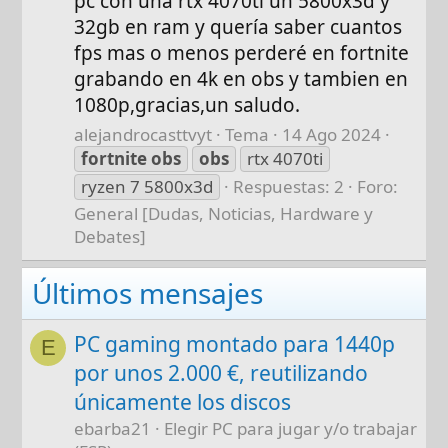
pc con una rtx 4070ti un 5800x3d y
32gb en ram y quería saber cuantos
fps mas o menos perderé en fortnite
grabando en 4k en obs y tambien en
1080p,gracias,un saludo.
alejandrocasttvyt
Tema
14 Ago 2024
fortnite
obs
obs
rtx 4070ti
ryzen 7 5800x3d
Respuestas: 2
Foro:
General [Dudas, Noticias, Hardware y
Debates]
Últimos mensajes
PC gaming montado para 1440p
E
por unos 2.000 €, reutilizando
únicamente los discos
ebarba21
Elegir PC para jugar y/o trabajar