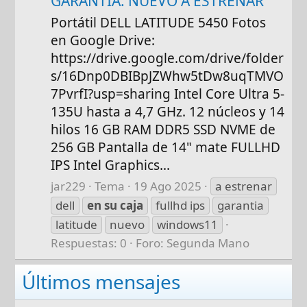
GARANTÍA. NUEVO A ESTRENAR
Portátil DELL LATITUDE 5450 Fotos
en Google Drive:
https://drive.google.com/drive/folder
s/16Dnp0DBIBpJZWhw5tDw8uqTMVO
7PvrfI?usp=sharing Intel Core Ultra 5-
135U hasta a 4,7 GHz. 12 núcleos y 14
hilos 16 GB RAM DDR5 SSD NVME de
256 GB Pantalla de 14" mate FULLHD
IPS Intel Graphics...
jar229
Tema
19 Ago 2025
a estrenar
dell
en
su
caja
fullhd ips
garantia
latitude
nuevo
windows11
Respuestas: 0
Foro:
Segunda Mano
Últimos mensajes