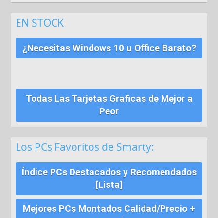
EN STOCK
¿Necesitas Windows 10 u Office Barato?
Todas Las Tarjetas Graficas de Mejor a
Peor
Los PCs Favoritos de Smarty:
Índice PCs Destacados y Recomendados
[Lista]
Mejores PCs Montados Calidad/Precio +