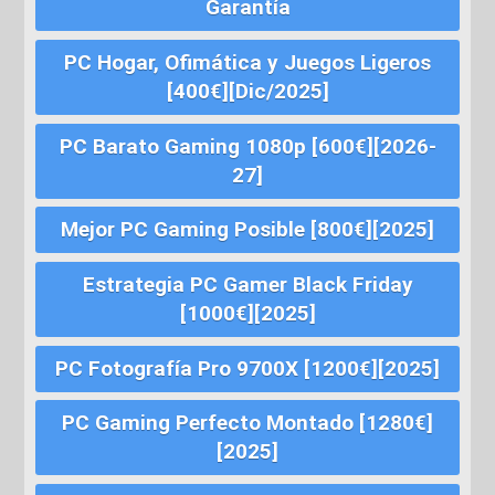
Garantía
PC Hogar, Ofimática y Juegos Ligeros
[400€][Dic/2025]
PC Barato Gaming 1080p [600€][2026-
27]
Mejor PC Gaming Posible [800€][2025]
Estrategia PC Gamer Black Friday
[1000€][2025]
PC Fotografía Pro 9700X [1200€][2025]
PC Gaming Perfecto Montado [1280€]
[2025]