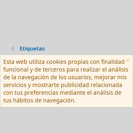
Etiquetas
Esta web utiliza cookies propias con finalidad
Español (Neutro) Tu
funcional y de terceros para realizar el análisis
Contactarnos
Términos y reglas
de la navegación de los usuarios, mejorar mis
Privacy policy
Ayuda
R
servicios y mostrarte publicidad relacionada
S
S
con tus preferencias mediante el análisis de
®
Community platform by XenForo
© 2010-
tus hábitos de navegación.
2026 XenForo Ltd.