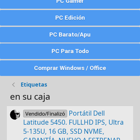
PC Gamer
PC Edición
PC Barato/Apu
PC Para Todo
Comprar Windows / Office
Etiquetas
en su caja
Portátil Dell
Vendido/Finalizó
Latitude 5450. FULLHD IPS, Ultra
5-135U, 16 GB, SSD NVME,