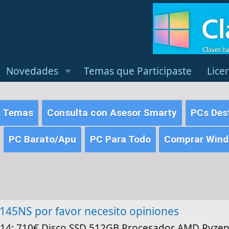
Novedades
Temas que Participaste
Lice
s Temas
Consulta con Asesor Smarty
PCs Des
PC Barato/Apu
PC Para Todo
Comprar Windo
45NS por favor necesito opiniones
k 14: 710€ Disco SSD 512GB Procesador AMD Ryze