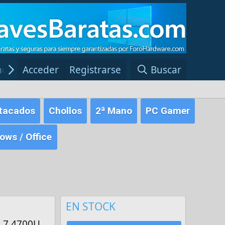
ncias Windows
Acceder
Registrarse
Red Fansite.es
Buscar
tacados
Chollos
2ª Mano
PC Gamer
ws / Office
EN STOCK
n 7 4700U