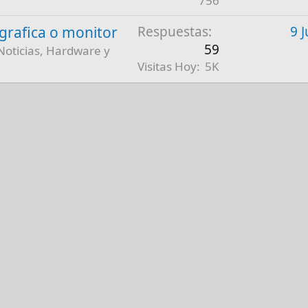
756
a grafica o monitor
Respuestas
9 
59
Noticias, Hardware y
Visitas Hoy
5K