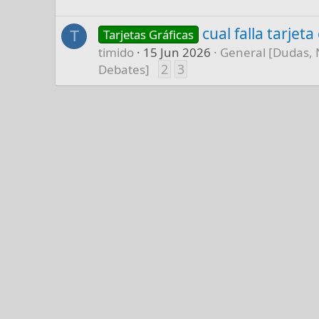
cual falla tarjet
Tarjetas Gráficas
T
timido
15 Jun 2026
General [Dudas, 
2
3
Debates]