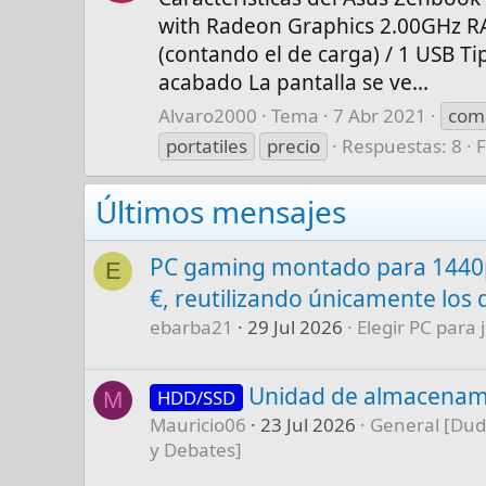
with Radeon Graphics 2.00GHz RA
(contando el de carga) / 1 USB Ti
acabado La pantalla se ve...
Alvaro2000
Tema
7 Abr 2021
com
portatiles
precio
Respuestas: 8
Últimos mensajes
PC gaming montado para 1440p
E
€, reutilizando únicamente los 
ebarba21
29 Jul 2026
Elegir PC para 
Unidad de almacenam
HDD/SSD
M
Mauricio06
23 Jul 2026
General [Dud
y Debates]