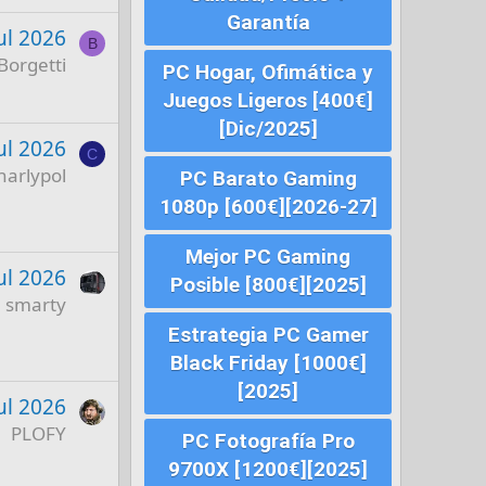
Garantía
ul 2026
B
Borgetti
PC Hogar, Ofimática y
Juegos Ligeros [400€]
[Dic/2025]
ul 2026
C
harlypol
PC Barato Gaming
1080p [600€][2026-27]
Mejor PC Gaming
ul 2026
Posible [800€][2025]
smarty
Estrategia PC Gamer
Black Friday [1000€]
[2025]
ul 2026
PLOFY
PC Fotografía Pro
9700X [1200€][2025]