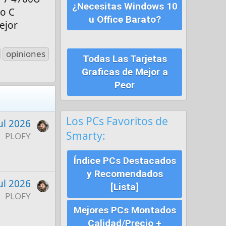
¿Necesitas Windows 10
po C
u Office Barato?
ejor
opiniones
Todas Las Tarjetas
Graficas de Mejor a
Peor
Los PCs Favoritos de
ul 2026
Smarty:
PLOFY
Índice PCs Destacados
y Recomendados
ul 2026
[Lista]
PLOFY
Mejores PCs Montados
Calidad/Precio +