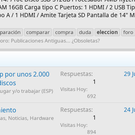
M 16GB Carga tipo C Puertos: 1 HDMI / 2 USB Ti
po A / 1 HDMI / Amite Tarjeta SD Pantalla de 14" M
paración
comparar
compra
duda
eleccion
foro
Foro:
Publicaciones Antiguas... ¿Obsoletas?
 por unos 2.000
Respuestas
29 J
1
discos
Visitas Hoy
jugar y/o trabajar (ESP)
692
iento
Respuestas
24 J
1
as, Noticias, Hardware
Visitas Hoy
894