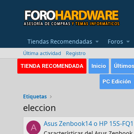
Tiendas Recomendadas
Foros
Última actividad
Registro
TIENDA RECOMENDADA
Inicio
Último
PC Edición
Etiquetas
eleccion
Asus Zenbook14 o HP 15S-FQ11
A
Características del Asus Zenboo