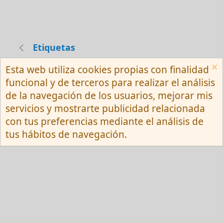
Etiquetas
Esta web utiliza cookies propias con finalidad
Español (Neutro) Tu
funcional y de terceros para realizar el análisis
Contactarnos
Términos y reglas
de la navegación de los usuarios, mejorar mis
Privacy policy
Ayuda
R
servicios y mostrarte publicidad relacionada
S
S
con tus preferencias mediante el análisis de
®
Community platform by XenForo
© 2010-
tus hábitos de navegación.
2026 XenForo Ltd.