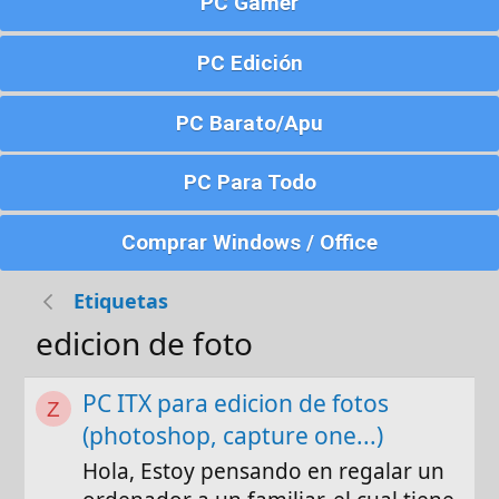
PC Gamer
PC Edición
PC Barato/Apu
PC Para Todo
Comprar Windows / Office
Etiquetas
edicion de foto
PC ITX para edicion de fotos
Z
(photoshop, capture one...)
Hola, Estoy pensando en regalar un