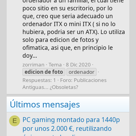
ordenador a un familiar, el cual tiene
poco sitio en su escritorio, por lo
que, creo que seria adecuado un
ordenador ITX o mini ITX ( si no lo
hubiera, podria ser un ATX). Lo utiliza
solo para edicion de fotos y
ofimatica, asi que, en principio le
doy...
zorriman
Tema
8 Dic 2020
edicion
de
foto
ordenador
Respuestas: 1
Foro:
Publicaciones
Antiguas... ¿Obsoletas?
Últimos mensajes
PC gaming montado para 1440p
E
por unos 2.000 €, reutilizando