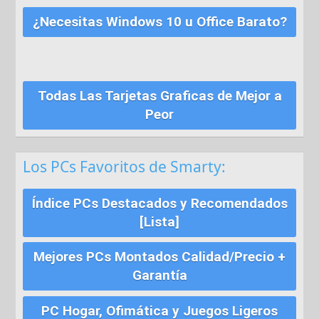
¿Necesitas Windows 10 u Office Barato?
Todas Las Tarjetas Graficas de Mejor a
Peor
Los PCs Favoritos de Smarty:
Índice PCs Destacados y Recomendados
[Lista]
Mejores PCs Montados Calidad/Precio +
Garantía
PC Hogar, Ofimática y Juegos Ligeros