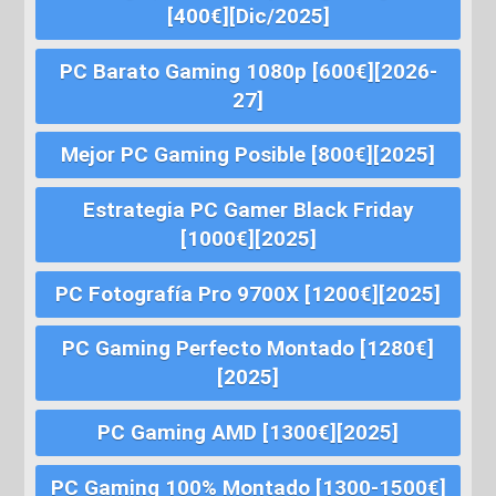
[400€][Dic/2025]
PC Barato Gaming 1080p [600€][2026-
27]
Mejor PC Gaming Posible [800€][2025]
Estrategia PC Gamer Black Friday
[1000€][2025]
PC Fotografía Pro 9700X [1200€][2025]
PC Gaming Perfecto Montado [1280€]
[2025]
PC Gaming AMD [1300€][2025]
PC Gaming 100% Montado [1300-1500€]