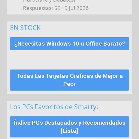
Respuestas
59
9 Jul 2026
EN STOCK
¿Necesitas Windows 10 u Office Barato?
Todas Las Tarjetas Graficas de Mejor a
Peor
Los PCs Favoritos de Smarty:
Índice PCs Destacados y Recomendados
[Lista]