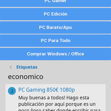
PC Gamer
PC Edición
PC Barato/Apu
PC Para Todo
Comprar Windows / Office
Etiquetas
economico
PC Gaming 850€ 1080p
J
Muy buenas a todos! Hago esta
publicación por aquí porque es un
poco lioso saber donde escribir para