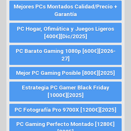
Mejores PCs Montados Calidad/Precio +
Garantía
PC Hogar, Ofimática y Juegos Ligeros
[400€][Dic/2025]
PC Barato Gaming 1080p [600€][2026-
27]
Mejor PC Gaming Posible [800€][2025]
Estrategia PC Gamer Black Friday
[1000€][2025]
PC Fotografía Pro 9700X [1200€][2025]
PC Gaming Perfecto Montado [1280€]