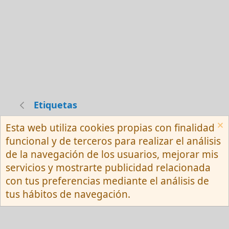
Etiquetas
Esta web utiliza cookies propias con finalidad
Español (Neutro) Tu
funcional y de terceros para realizar el análisis
Contactarnos
Términos y reglas
de la navegación de los usuarios, mejorar mis
Privacy policy
Ayuda
R
servicios y mostrarte publicidad relacionada
S
S
con tus preferencias mediante el análisis de
®
Community platform by XenForo
© 2010-
tus hábitos de navegación.
2026 XenForo Ltd.