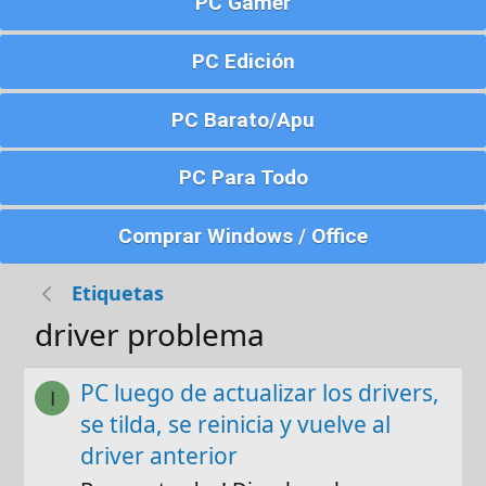
PC Gamer
PC Edición
PC Barato/Apu
PC Para Todo
Comprar Windows / Office
Etiquetas
driver problema
PC luego de actualizar los drivers,
I
se tilda, se reinicia y vuelve al
driver anterior