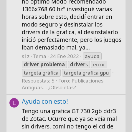
no óptimo Modo recomendado
1366x768 60 hz" investigué varias
horas sobre esto, decidí entrar en
modo seguro y desinstalar los
drivers de la grafica, al desinstalarlo
inició perfectamente, pero los juegos
iban demasiado mal, ya...
s1z
Tema
24 Ene 2022
ayuda
driver
problema
driver
s
error
targeta gráfica
targeta grafica gpu
Respuestas: 5
Foro:
Publicaciones
Antiguas... ¿Obsoletas?
Ayuda con esto!
L
Tengo una grafica GT 730 2gb ddr3
de Zotac. Ocurre que ya se veía mal
sin drivers, coml no tengo el cd de