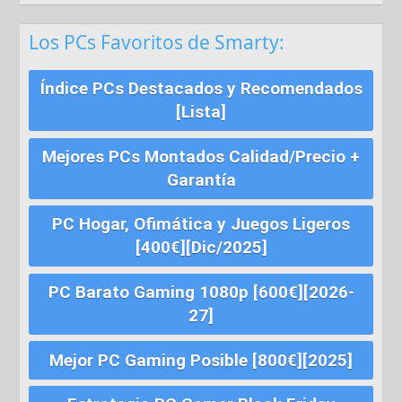
Los PCs Favoritos de Smarty:
Índice PCs Destacados y Recomendados
[Lista]
Mejores PCs Montados Calidad/Precio +
Garantía
PC Hogar, Ofimática y Juegos Ligeros
[400€][Dic/2025]
PC Barato Gaming 1080p [600€][2026-
27]
Mejor PC Gaming Posible [800€][2025]