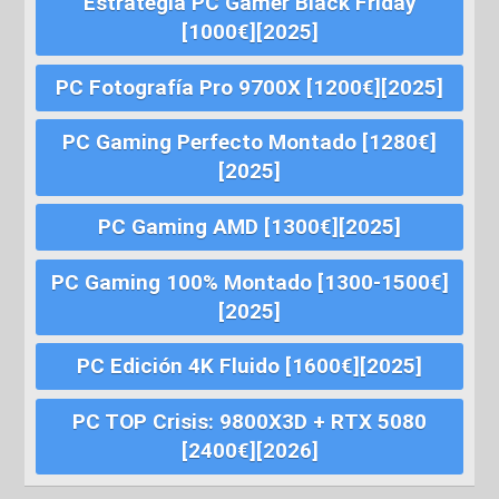
Estrategia PC Gamer Black Friday
[1000€][2025]
PC Fotografía Pro 9700X [1200€][2025]
PC Gaming Perfecto Montado [1280€]
[2025]
PC Gaming AMD [1300€][2025]
PC Gaming 100% Montado [1300-1500€]
[2025]
PC Edición 4K Fluido [1600€][2025]
PC TOP Crisis: 9800X3D + RTX 5080
[2400€][2026]