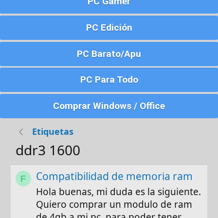
PC Gamer
PC Edición
PC Barato/Apu
PC Para Todo
Comprar Windows / Office
Etiquetas
ddr3 1600
Compatibilidad de memoria ram
F
Hola buenas, mi duda es la siguiente.
Quiero comprar un modulo de ram
de 4gb a mi pc, para poder tener