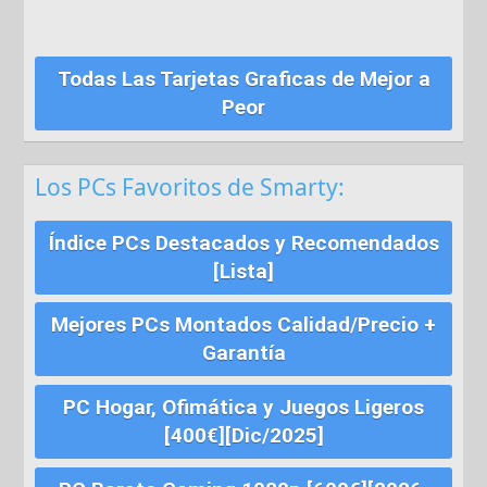
Todas Las Tarjetas Graficas de Mejor a
Peor
Los PCs Favoritos de Smarty:
Índice PCs Destacados y Recomendados
[Lista]
Mejores PCs Montados Calidad/Precio +
Garantía
PC Hogar, Ofimática y Juegos Ligeros
[400€][Dic/2025]