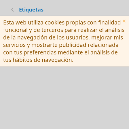
Etiquetas
Esta web utiliza cookies propias con finalidad
Español (Neutro) Tu
funcional y de terceros para realizar el análisis
Contactarnos
Términos y reglas
de la navegación de los usuarios, mejorar mis
Privacy policy
Ayuda
R
servicios y mostrarte publicidad relacionada
S
S
con tus preferencias mediante el análisis de
®
Community platform by XenForo
© 2010-
tus hábitos de navegación.
2026 XenForo Ltd.
Red Fansite.es