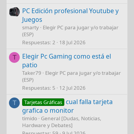
PC Edición profesional Youtube y
Juegos
smarty
Elegir PC para jugar y/o trabajar
(ESP)
Respuestas
2
18 Jul 2026
Elegir Pc Gaming como está el
T
patio
Taker79
Elegir PC para jugar y/o trabajar
(ESP)
Respuestas
5
12 Jul 2026
cual falla tarjeta
Tarjetas Gráficas
T
grafica o monitor
timido
General [Dudas, Noticias,
Hardware y Debates]
Respuestas
59
9 Jul 2026