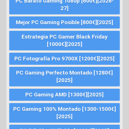
PC Barato Gaming 1080p [600€][2026-
27]
Mejor PC Gaming Posible [800€][2025]
Estrategia PC Gamer Black Friday
[1000€][2025]
PC Fotografía Pro 9700X [1200€][2025]
PC Gaming Perfecto Montado [1280€]
[2025]
PC Gaming AMD [1300€][2025]
PC Gaming 100% Montado [1300-1500€]
[2025]