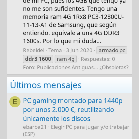
de mi PC, pues los 4GB que tengo ya
no me son suficientes. Tengo una
memoria ram 4G 1Rx8 PC3-12800U-
11-13-A1 de Samsung, que según
entiendo, equivale a una 4G DDR3
1600s. Por lo que mi duda...
Rebeldel
Tema
3 Jun 2020
armado pc
ddr3
1600
ram 4g
Respuestas: 0
Foro:
Publicaciones Antiguas... ¿Obsoletas?
Últimos mensajes
PC gaming montado para 1440p
E
por unos 2.000 €, reutilizando
únicamente los discos
ebarba21
Elegir PC para jugar y/o trabajar
(ESP)