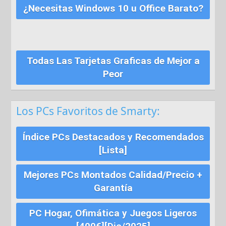
¿Necesitas Windows 10 u Office Barato?
Todas Las Tarjetas Graficas de Mejor a
Peor
Los PCs Favoritos de Smarty:
Índice PCs Destacados y Recomendados
[Lista]
Mejores PCs Montados Calidad/Precio +
Garantía
PC Hogar, Ofimática y Juegos Ligeros