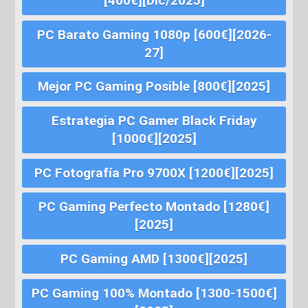
[400€][Dic/2025]
PC Barato Gaming 1080p [600€][2026-
27]
Mejor PC Gaming Posible [800€][2025]
Estrategia PC Gamer Black Friday
[1000€][2025]
PC Fotografía Pro 9700X [1200€][2025]
PC Gaming Perfecto Montado [1280€]
[2025]
PC Gaming AMD [1300€][2025]
PC Gaming 100% Montado [1300-1500€]