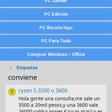
PC Gamer
PC Edición
PC Barato/Apu
PC Para Todo
Comprar Windows / Office
Etiquetas
conviene
ryzen 5 3500 o 3600
T
Hola gente una consulta,me sale un
3500 a 20mil pesos,y una 3600 vale
26000,valdra poner 6 lucas mas? o es