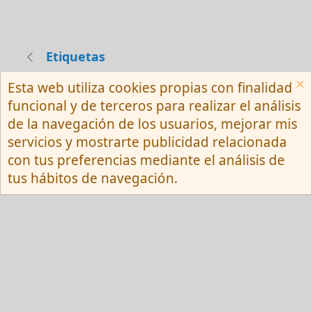
Etiquetas
Esta web utiliza cookies propias con finalidad
Español (Neutro) Tu
funcional y de terceros para realizar el análisis
Contactarnos
Términos y reglas
de la navegación de los usuarios, mejorar mis
Privacy policy
Ayuda
R
servicios y mostrarte publicidad relacionada
S
S
con tus preferencias mediante el análisis de
®
Community platform by XenForo
© 2010-
tus hábitos de navegación.
2026 XenForo Ltd.