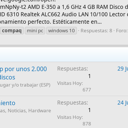
NpNy-t2 AMD E-350 a 1,6 GHz 4 GB RAM Disco d
310 Realtek ALC662 Audio LAN 10/100 Lector d
onamiento perfecto. Estéticamente en...
compaq
mini pc
windows 10
Respuestas: 8
Foro:
 por unos 2.000
Respuestas
29 J
1
discos
Visitas Hoy
jugar y/o trabajar (ESP)
677
iento
Respuestas
24 J
1
as, Noticias, Hardware
Visitas Hoy
878