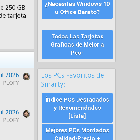
¿Necesitas Windows 10
e 250 GB
u Office Barato?
e tarjeta
Todas Las Tarjetas
Graficas de Mejor a
Peor
Los PCs Favoritos de
ul 2026
PLOFY
Smarty:
Índice PCs Destacados
y Recomendados
ul 2026
[Lista]
PLOFY
Mejores PCs Montados
Calidad/Precio +