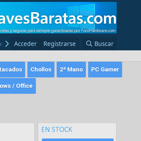
ncias Windows
Acceder
Registrarse
Red Fansite.es
Buscar
tacados
Chollos
2ª Mano
PC Gamer
ws / Office
EN STOCK