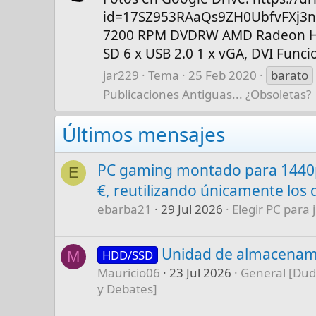
id=17SZ953RAaQs9ZH0UbfvFXj3nm
7200 RPM DVDRW AMD Radeon HD 6
SD 6 x USB 2.0 1 x vGA, DVI Funci
jar229
Tema
25 Feb 2020
barato
Publicaciones Antiguas... ¿Obsoletas?
Últimos mensajes
PC gaming montado para 1440p
E
€, reutilizando únicamente los 
ebarba21
29 Jul 2026
Elegir PC para 
Unidad de almacenam
HDD/SSD
M
Mauricio06
23 Jul 2026
General [Dud
y Debates]