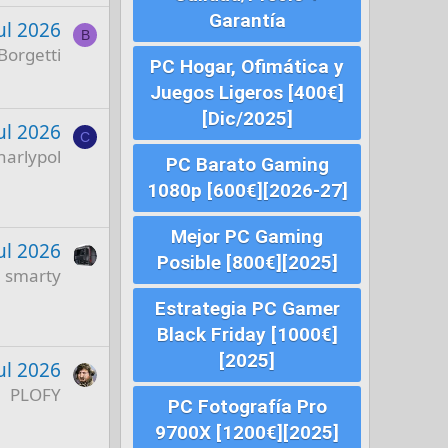
Garantía
ul 2026
B
Borgetti
PC Hogar, Ofimática y
Juegos Ligeros [400€]
[Dic/2025]
ul 2026
C
harlypol
PC Barato Gaming
1080p [600€][2026-27]
Mejor PC Gaming
ul 2026
Posible [800€][2025]
smarty
Estrategia PC Gamer
Black Friday [1000€]
[2025]
ul 2026
PLOFY
PC Fotografía Pro
9700X [1200€][2025]