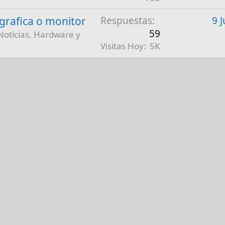
a grafica o monitor
Respuestas
9 
59
Noticias, Hardware y
Visitas Hoy
5K