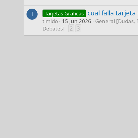
cual falla tarjet
Tarjetas Gráficas
T
timido
15 Jun 2026
General [Dudas, 
2
3
Debates]