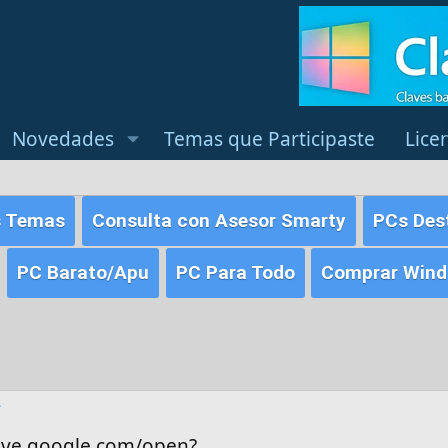
Novedades
Temas que Participaste
Lice
s Temas
Consulta con Asesor Smarty
PCs Des
PC Barato/Apu
PC Para Todo
Comprar Windo
C
rive.google.com/open?