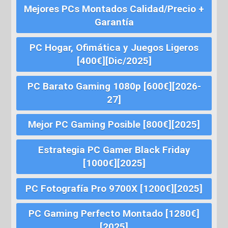
Mejores PCs Montados Calidad/Precio +
Garantía
PC Hogar, Ofimática y Juegos Ligeros
[400€][Dic/2025]
PC Barato Gaming 1080p [600€][2026-
27]
Mejor PC Gaming Posible [800€][2025]
Estrategia PC Gamer Black Friday
[1000€][2025]
PC Fotografía Pro 9700X [1200€][2025]
PC Gaming Perfecto Montado [1280€]
[2025]