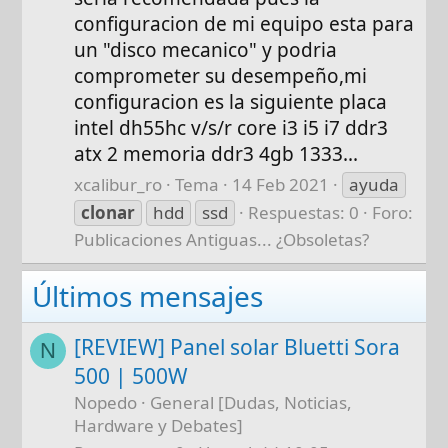
configuracion de mi equipo esta para
un "disco mecanico" y podria
comprometer su desempeño,mi
configuracion es la siguiente placa
intel dh55hc v/s/r core i3 i5 i7 ddr3
atx 2 memoria ddr3 4gb 1333...
xcalibur_ro
Tema
14 Feb 2021
ayuda
clonar
hdd
ssd
Respuestas: 0
Foro:
Publicaciones Antiguas... ¿Obsoletas?
Últimos mensajes
[REVIEW] Panel solar Bluetti Sora
N
500 | 500W
Nopedo
General [Dudas, Noticias,
Hardware y Debates]