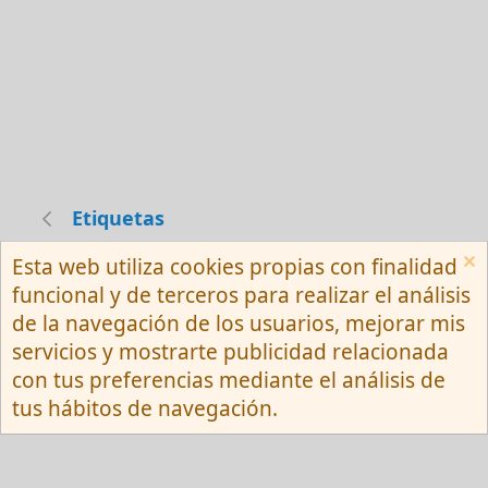
Etiquetas
Esta web utiliza cookies propias con finalidad
Español (Neutro) Tu
funcional y de terceros para realizar el análisis
Contactarnos
Términos y reglas
de la navegación de los usuarios, mejorar mis
Privacy policy
Ayuda
R
servicios y mostrarte publicidad relacionada
S
S
con tus preferencias mediante el análisis de
®
Community platform by XenForo
© 2010-
tus hábitos de navegación.
2026 XenForo Ltd.