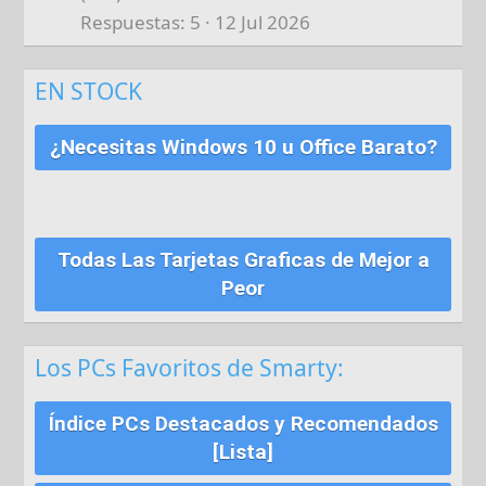
Respuestas
5
12 Jul 2026
EN STOCK
¿Necesitas Windows 10 u Office Barato?
Todas Las Tarjetas Graficas de Mejor a
Peor
Los PCs Favoritos de Smarty:
Índice PCs Destacados y Recomendados
[Lista]