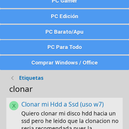
PC Gamer
PC Edición
PC Barato/Apu
PC Para Todo
Comprar Windows / Office
Etiquetas
clonar
Clonar mi Hdd a Ssd (uso w7)
X
Quiero clonar mi disco hdd hacia un
ssd pero he leido que la clonacion no
seria recomendada pues la