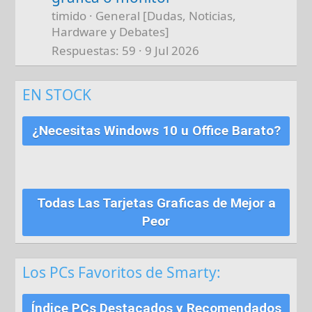
timido
General [Dudas, Noticias,
Hardware y Debates]
Respuestas
59
9 Jul 2026
EN STOCK
¿Necesitas Windows 10 u Office Barato?
Todas Las Tarjetas Graficas de Mejor a
Peor
Los PCs Favoritos de Smarty:
Índice PCs Destacados y Recomendados