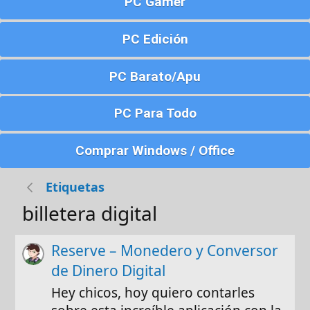
PC Gamer
PC Edición
PC Barato/Apu
PC Para Todo
Comprar Windows / Office
Etiquetas
billetera digital
Reserve – Monedero y Conversor
de Dinero Digital
Hey chicos, hoy quiero contarles