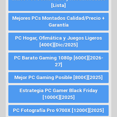
[Lista]
Mejores PCs Montados Calidad/Precio +
Garantía
PC Hogar, Ofimática y Juegos Ligeros
[400€][Dic/2025]
PC Barato Gaming 1080p [600€][2026-
27]
Mejor PC Gaming Posible [800€][2025]
Estrategia PC Gamer Black Friday
[1000€][2025]
PC Fotografía Pro 9700X [1200€][2025]