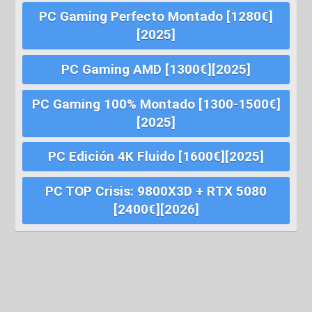
PC Gaming Perfecto Montado [1280€]
[2025]
PC Gaming AMD [1300€][2025]
PC Gaming 100% Montado [1300-1500€]
[2025]
PC Edición 4K Fluido [1600€][2025]
PC TOP Crisis: 9800X3D + RTX 5080
[2400€][2026]