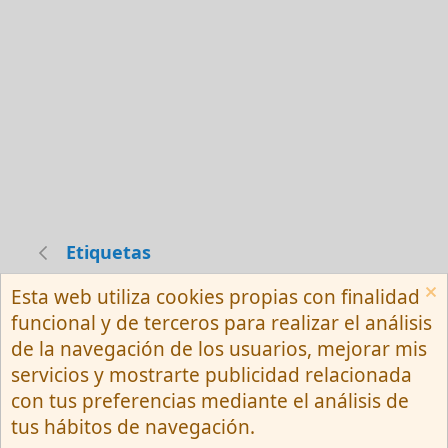
Etiquetas
Esta web utiliza cookies propias con finalidad
Español (Neutro) Tu
funcional y de terceros para realizar el análisis
Contactarnos
Términos y reglas
de la navegación de los usuarios, mejorar mis
Privacy policy
Ayuda
R
servicios y mostrarte publicidad relacionada
S
S
con tus preferencias mediante el análisis de
®
Community platform by XenForo
© 2010-
tus hábitos de navegación.
2026 XenForo Ltd.