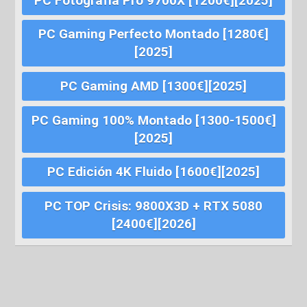
PC Fotografía Pro 9700X [1200€][2025]
PC Gaming Perfecto Montado [1280€]
[2025]
PC Gaming AMD [1300€][2025]
PC Gaming 100% Montado [1300-1500€]
[2025]
PC Edición 4K Fluido [1600€][2025]
PC TOP Crisis: 9800X3D + RTX 5080
[2400€][2026]