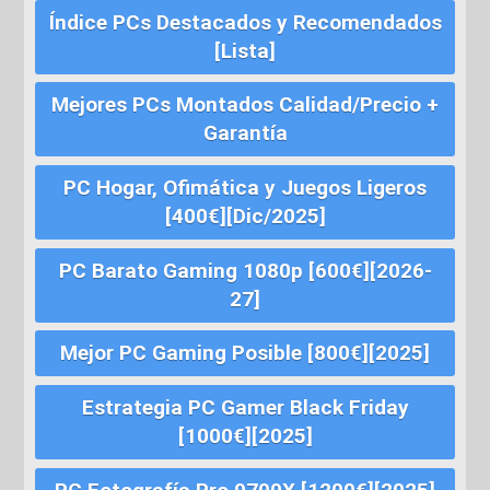
Índice PCs Destacados y Recomendados
[Lista]
Mejores PCs Montados Calidad/Precio +
Garantía
PC Hogar, Ofimática y Juegos Ligeros
[400€][Dic/2025]
PC Barato Gaming 1080p [600€][2026-
27]
Mejor PC Gaming Posible [800€][2025]
Estrategia PC Gamer Black Friday
[1000€][2025]