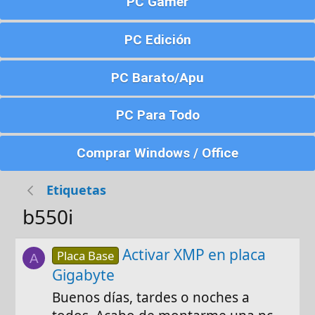
PC Gamer
PC Edición
PC Barato/Apu
PC Para Todo
Comprar Windows / Office
Etiquetas
b550i
Activar XMP en placa
Placa Base
A
Gigabyte
Buenos días, tardes o noches a