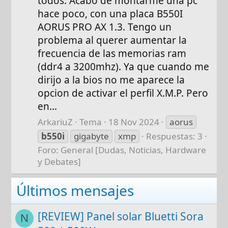
todos. Acabo de montarme una pc
hace poco, con una placa B550I
AORUS PRO AX 1.3. Tengo un
problema al querer aumentar la
frecuencia de las memorias ram
(ddr4 a 3200mhz). Ya que cuando me
dirijo a la bios no me aparece la
opcion de activar el perfil X.M.P. Pero
en...
ArkariuZ
Tema
18 Nov 2024
aorus
b550i
gigabyte
xmp
Respuestas: 3
Foro:
General [Dudas, Noticias, Hardware
y Debates]
Últimos mensajes
[REVIEW] Panel solar Bluetti Sora
N