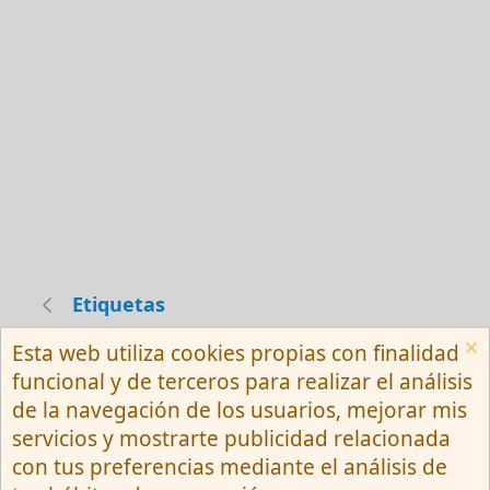
Etiquetas
Esta web utiliza cookies propias con finalidad
Español (Neutro) Tu
funcional y de terceros para realizar el análisis
Contactarnos
Términos y reglas
de la navegación de los usuarios, mejorar mis
Privacy policy
Ayuda
R
servicios y mostrarte publicidad relacionada
S
S
con tus preferencias mediante el análisis de
®
Community platform by XenForo
© 2010-