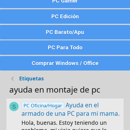
PC Gamer
PC Edición
PC Barato/Apu
PC Para Todo
Comprar Windows / Office
Etiquetas
ayuda en montaje de pc
Ayuda en el
PC Oficina/Hogar
S
armado de una PC para mi mama.
Hola, buenas. Estoy teniendo un