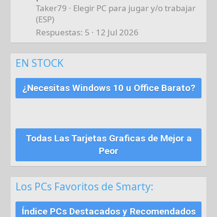
Taker79
Elegir PC para jugar y/o trabajar
(ESP)
Respuestas
5
12 Jul 2026
EN STOCK
¿Necesitas Windows 10 u Office Barato?
Todas Las Tarjetas Graficas de Mejor a
Peor
Los PCs Favoritos de Smarty:
Índice PCs Destacados y Recomendados