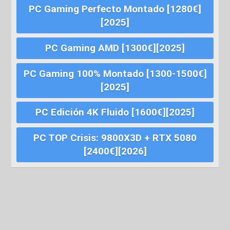
PC Gaming Perfecto Montado [1280€]
[2025]
PC Gaming AMD [1300€][2025]
PC Gaming 100% Montado [1300-1500€]
[2025]
PC Edición 4K Fluido [1600€][2025]
PC TOP Crisis: 9800X3D + RTX 5080
[2400€][2026]