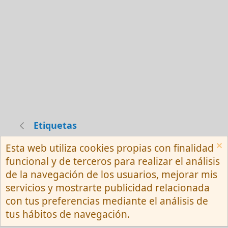
Etiquetas
Esta web utiliza cookies propias con finalidad
Español (Neutro) Tu
funcional y de terceros para realizar el análisis
Contactarnos
Términos y reglas
de la navegación de los usuarios, mejorar mis
Privacy policy
Ayuda
R
servicios y mostrarte publicidad relacionada
S
S
con tus preferencias mediante el análisis de
®
Community platform by XenForo
© 2010-
tus hábitos de navegación.
2026 XenForo Ltd.