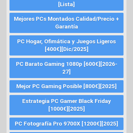
[Lista]
Mejores PCs Montados Calidad/Precio +
Garantía
PC Hogar, Ofimática y Juegos Ligeros
[400€][Dic/2025]
PC Barato Gaming 1080p [600€][2026-
27]
Mejor PC Gaming Posible [800€][2025]
Estrategia PC Gamer Black Friday
[1000€][2025]
PC Fotografía Pro 9700X [1200€][2025]