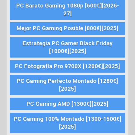
PC Barato Gaming 1080p [600€][2026-
27]
Mejor PC Gaming Posible [800€][2025]
Estrategia PC Gamer Black Friday
[1000€][2025]
PC Fotografía Pro 9700X [1200€][2025]
PC Gaming Perfecto Montado [1280€]
[2025]
PC Gaming AMD [1300€][2025]
PC Gaming 100% Montado [1300-1500€]
[2025]