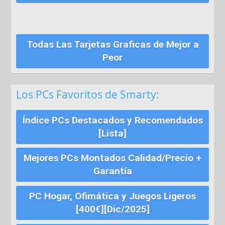
Todas Las Tarjetas Graficas de Mejor a
Peor
Los PCs Favoritos de Smarty:
Índice PCs Destacados y Recomendados
[Lista]
Mejores PCs Montados Calidad/Precio +
Garantía
PC Hogar, Ofimática y Juegos Ligeros
[400€][Dic/2025]