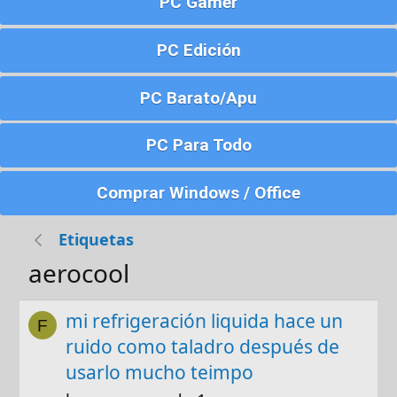
PC Gamer
PC Edición
PC Barato/Apu
PC Para Todo
Comprar Windows / Office
Etiquetas
aerocool
mi refrigeración liquida hace un
F
ruido como taladro después de
usarlo mucho teimpo