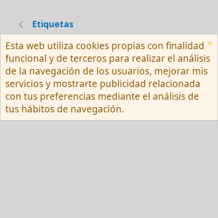
Etiquetas
Esta web utiliza cookies propias con finalidad
Español (Neutro) Tu
funcional y de terceros para realizar el análisis
Contactarnos
Términos y reglas
de la navegación de los usuarios, mejorar mis
Privacy policy
Ayuda
R
servicios y mostrarte publicidad relacionada
S
S
con tus preferencias mediante el análisis de
®
Community platform by XenForo
© 2010-
tus hábitos de navegación.
2026 XenForo Ltd.
Red Fansite.es