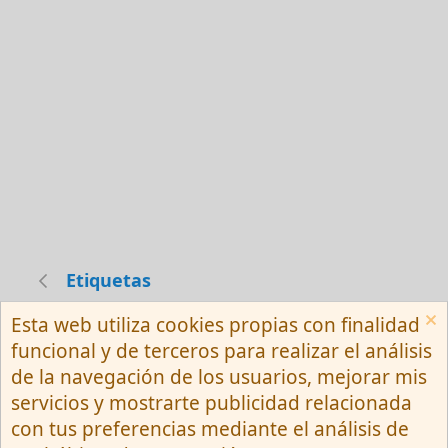
Etiquetas
Esta web utiliza cookies propias con finalidad
Español (Neutro) Tu
funcional y de terceros para realizar el análisis
Contactarnos
Términos y reglas
de la navegación de los usuarios, mejorar mis
Privacy policy
Ayuda
R
servicios y mostrarte publicidad relacionada
S
S
con tus preferencias mediante el análisis de
®
Community platform by XenForo
© 2010-