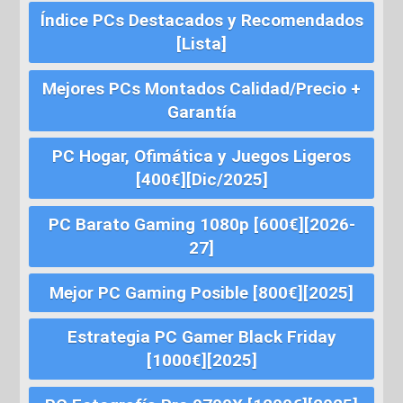
Índice PCs Destacados y Recomendados
[Lista]
Mejores PCs Montados Calidad/Precio +
Garantía
PC Hogar, Ofimática y Juegos Ligeros
[400€][Dic/2025]
PC Barato Gaming 1080p [600€][2026-
27]
Mejor PC Gaming Posible [800€][2025]
Estrategia PC Gamer Black Friday
[1000€][2025]