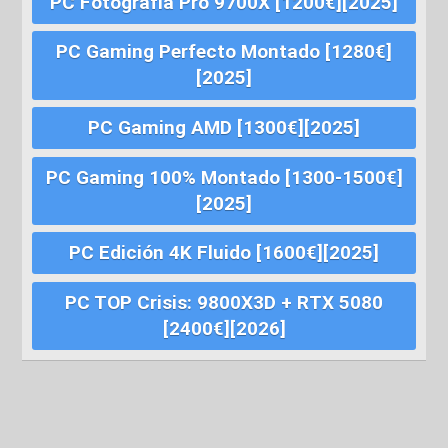
PC Fotografía Pro 9700X [1200€][2025]
PC Gaming Perfecto Montado [1280€]
[2025]
PC Gaming AMD [1300€][2025]
PC Gaming 100% Montado [1300-1500€]
[2025]
PC Edición 4K Fluido [1600€][2025]
PC TOP Crisis: 9800X3D + RTX 5080
[2400€][2026]