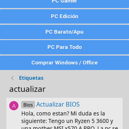
PC Gamer
PC Edición
PC Barato/Apu
PC Para Todo
Comprar Windows / Office
Etiquetas
actualizar
Actualizar BIOS
Bios
A
Hola, como estan? Mi duda es la
siguiente: Tengo un Ryzen 5 3600 y
una mother MSI x570 A PRO. La pc se