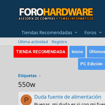
Tiendas Recomendadas
Foros
Última actividad
Registro
TIENDA RECOMENDADA
Inicio
Último
PC Edición
Etiquetas
550w
Duda fuente de alimentación
P
Buenas, mi duda es si con mi fue