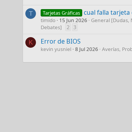
cual falla tarjet
Tarjetas Gráficas
T
timido
15 Jun 2026
General [Dudas, 
2
3
Debates]
Error de BIOS
K
kevin yusniel
8 Jul 2026
Averías, Pro