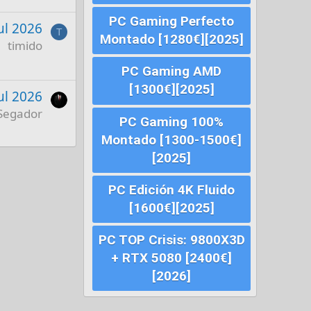
PC Gaming Perfecto
Jul 2026
T
Montado [1280€][2025]
timido
PC Gaming AMD
[1300€][2025]
Jul 2026
Segador
PC Gaming 100%
Montado [1300-1500€]
[2025]
PC Edición 4K Fluido
[1600€][2025]
PC TOP Crisis: 9800X3D
+ RTX 5080 [2400€]
[2026]