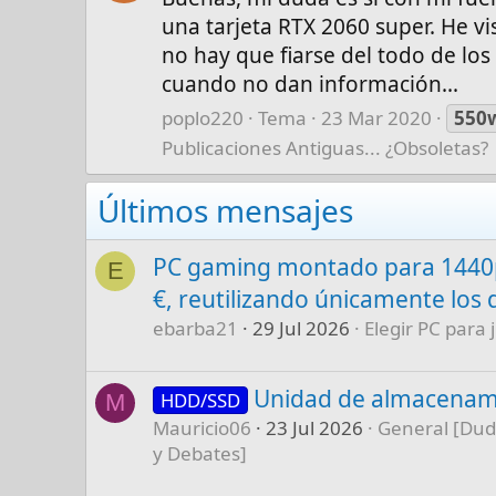
una tarjeta RTX 2060 super. He v
no hay que fiarse del todo de lo
cuando no dan información...
poplo220
Tema
23 Mar 2020
550
Publicaciones Antiguas... ¿Obsoletas?
Últimos mensajes
PC gaming montado para 1440p
E
€, reutilizando únicamente los 
ebarba21
29 Jul 2026
Elegir PC para 
Unidad de almacenam
HDD/SSD
M
Mauricio06
23 Jul 2026
General [Dud
y Debates]