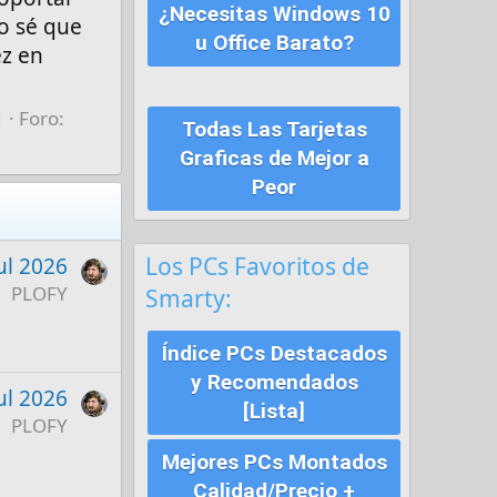
¿Necesitas Windows 10
ro sé que
u Office Barato?
ez en
1
Foro:
Todas Las Tarjetas
Graficas de Mejor a
Peor
Los PCs Favoritos de
ul 2026
PLOFY
Smarty:
Índice PCs Destacados
y Recomendados
ul 2026
[Lista]
PLOFY
Mejores PCs Montados
Calidad/Precio +