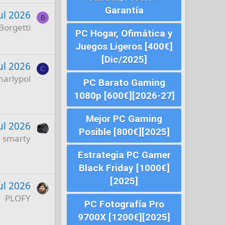
Garantía
ul 2026
B
Borgetti
PC Hogar, Ofimática y
Juegos Ligeros [400€]
[Dic/2025]
ul 2026
C
harlypol
PC Barato Gaming
1080p [600€][2026-27]
Mejor PC Gaming
ul 2026
Posible [800€][2025]
smarty
Estrategia PC Gamer
Black Friday [1000€]
[2025]
ul 2026
PLOFY
PC Fotografía Pro
9700X [1200€][2025]