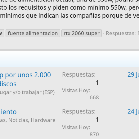
isto los requisitos y piden como mínimo 550w, pe
s mínimos que indican las compañías porque de v
w
fuente alimentacion
rtx 2060 super
Respuestas: 
 por unos 2.000
Respuestas
29 J
1
discos
Visitas Hoy
jugar y/o trabajar (ESP)
668
iento
Respuestas
24 J
1
as, Noticias, Hardware
Visitas Hoy
870