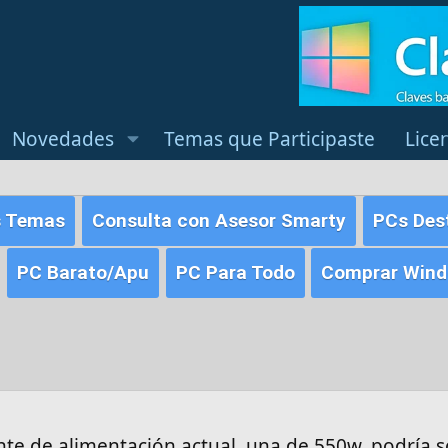
Novedades
Temas que Participaste
Lice
s Temas
Consulta con Asesor Smarty
PCs Des
PC Barato/Apu
PC Para Todo
Comprar Windo
nte de alimentación actual, una de 550w, podría 