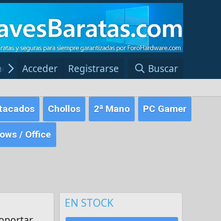
ncias Windows
Acceder
Registrarse
Red Fansite.es
Buscar
tacados
Chollos
2ª Mano
PC Gamer
ws / Office
EN STOCK
soportar