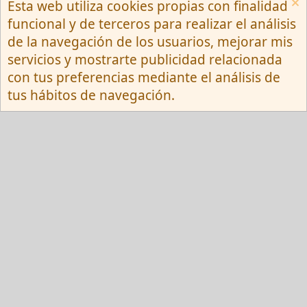
Esta web utiliza cookies propias con finalidad
Español (Neutro) Tu
funcional y de terceros para realizar el análisis
Contactarnos
Términos y reglas
de la navegación de los usuarios, mejorar mis
Privacy policy
Ayuda
R
servicios y mostrarte publicidad relacionada
S
S
con tus preferencias mediante el análisis de
®
Community platform by XenForo
© 2010-
tus hábitos de navegación.
2026 XenForo Ltd.
Red Fansite.es
Esta web usa cookies y participa en el Programa de Afiliados de Amazon EU, un
programa de publicidad para afiliados diseñado para ofrecer a sitios web un
modo de obtener comisiones por publicidad, publicitando e incluyendo enlaces a