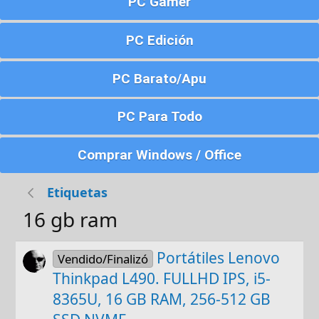
PC Gamer
PC Edición
PC Barato/Apu
PC Para Todo
Comprar Windows / Office
Etiquetas
16 gb ram
Portátiles Lenovo
Vendido/Finalizó
Thinkpad L490. FULLHD IPS, i5-
8365U, 16 GB RAM, 256-512 GB