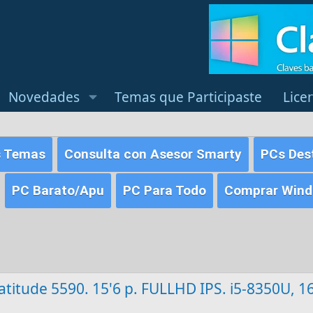
Novedades
Temas que Participaste
Lice
s Temas
Consulta con Asesor Smarty
PCs Des
PC Barato/Apu
PC Para Todo
Comprar Windo
 Latitude 5590. 15'6 p. FULLHD IPS. i5-8350U, 