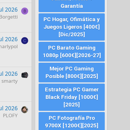
Garantía
ul 2026
B
Borgetti
PC Hogar, Ofimática y
Juegos Ligeros [400€]
[Dic/2025]
ul 2026
C
harlypol
PC Barato Gaming
1080p [600€][2026-27]
Mejor PC Gaming
ul 2026
Posible [800€][2025]
smarty
Estrategia PC Gamer
Black Friday [1000€]
[2025]
ul 2026
PLOFY
PC Fotografía Pro
9700X [1200€][2025]