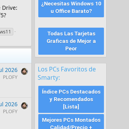
¿Necesitas Windows 10
 Drive:
u Office Barato?
f5?
ws11
Todas Las Tarjetas
Graficas de Mejor a
Peor
Los PCs Favoritos de
ul 2026
Smarty:
PLOFY
Índice PCs Destacados
y Recomendados
ul 2026
[Lista]
PLOFY
Mejores PCs Montados
Calidad/Precio +