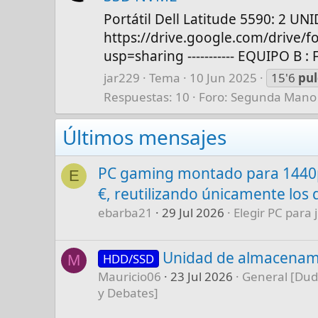
Portátil Dell Latitude 5590: 2 U
https://drive.google.com/dri
usp=sharing ----------- EQUIPO B :
jar229
Tema
10 Jun 2025
15'6
pu
Respuestas: 10
Foro:
Segunda Mano
Últimos mensajes
PC gaming montado para 1440p
E
€, reutilizando únicamente los 
ebarba21
29 Jul 2026
Elegir PC para 
Unidad de almacenam
HDD/SSD
M
Mauricio06
23 Jul 2026
General [Dud
y Debates]