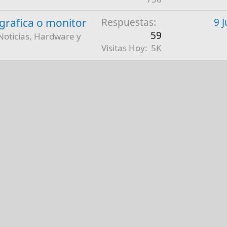
a grafica o monitor
Respuestas
9 
59
Noticias, Hardware y
Visitas Hoy
5K