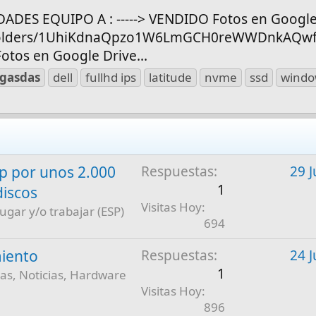
NIDADES EQUIPO A : -----> VENDIDO Fotos en Google
ve/folders/1UhiKdnaQpzo1W6LmGCH0reWWDnkAQw
 Fotos en Google Drive...
lgasdas
dell
fullhd ips
latitude
nvme
ssd
windo
 por unos 2.000
Respuestas
29 J
1
discos
Visitas Hoy
jugar y/o trabajar (ESP)
694
iento
Respuestas
24 J
1
as, Noticias, Hardware
Visitas Hoy
896