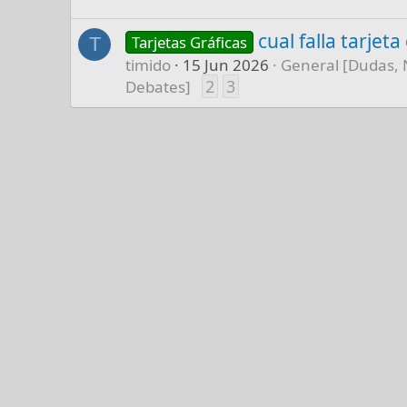
cual falla tarjet
Tarjetas Gráficas
T
timido
15 Jun 2026
General [Dudas, 
2
3
Debates]