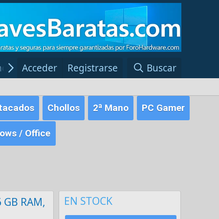
ncias Windows
Acceder
Registrarse
Red Fansite.es
Buscar
tacados
Chollos
2ª Mano
PC Gamer
ws / Office
EN STOCK
16 GB RAM,