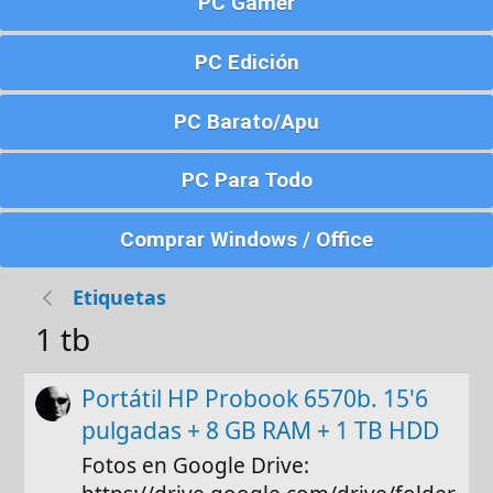
PC Gamer
PC Edición
PC Barato/Apu
PC Para Todo
Comprar Windows / Office
Etiquetas
1 tb
Portátil HP Probook 6570b. 15'6
pulgadas + 8 GB RAM + 1 TB HDD
Fotos en Google Drive: