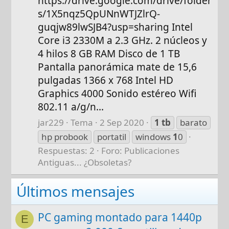
https://drive.google.com/drive/folder
s/1X5nqz5QpUNnWTJZlrQ-
guqjw89lwSJB4?usp=sharing Intel
Core i3 2330M a 2.3 GHz. 2 núcleos y
4 hilos 8 GB RAM Disco de 1 TB
Pantalla panorámica mate de 15,6
pulgadas 1366 x 768 Intel HD
Graphics 4000 Sonido estéreo Wifi
802.11 a/g/n...
jar229
Tema
2 Sep 2020
1
tb
barato
hp probook
portatil
windows
1
0
Respuestas: 2
Foro:
Publicaciones
Antiguas... ¿Obsoletas?
Últimos mensajes
PC gaming montado para 1440p
E