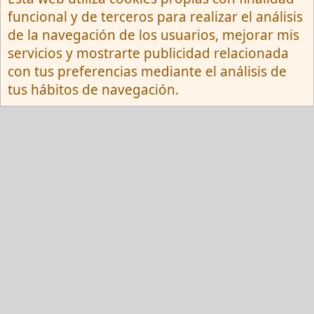
Español (Neutro) Tu
funcional y de terceros para realizar el análisis
Contactarnos
Términos y reglas
de la navegación de los usuarios, mejorar mis
Privacy policy
Ayuda
R
servicios y mostrarte publicidad relacionada
S
S
con tus preferencias mediante el análisis de
®
Community platform by XenForo
© 2010-
tus hábitos de navegación.
2026 XenForo Ltd.
Red Fansite.es
Esta web usa cookies y participa en el Programa de Afiliados de Amazon EU, un
programa de publicidad para afiliados diseñado para ofrecer a sitios web un
modo de obtener comisiones por publicidad, publicitando e incluyendo enlaces a