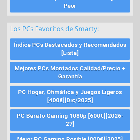
Peor
Los PCs Favoritos de Smarty:
Índice PCs Destacados y Recomendados
[Lista]
Mejores PCs Montados Calidad/Precio +
Garantía
PC Hogar, Ofimática y Juegos Ligeros
[400€][Dic/2025]
PC Barato Gaming 1080p [600€][2026-
27]
Mejor PC Gaming Posible [800€][2025]