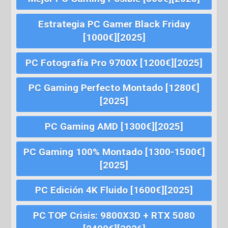
Estrategia PC Gamer Black Friday
[1000€][2025]
PC Fotografía Pro 9700X [1200€][2025]
PC Gaming Perfecto Montado [1280€]
[2025]
PC Gaming AMD [1300€][2025]
PC Gaming 100% Montado [1300-1500€]
[2025]
PC Edición 4K Fluido [1600€][2025]
PC TOP Crisis: 9800X3D + RTX 5080