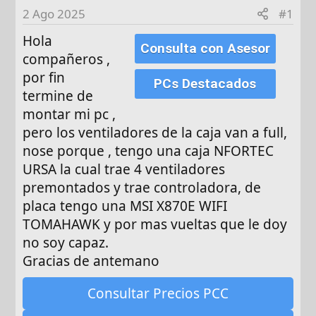
d
2 Ago 2025
#1
e
Hola
i
Consulta con Asesor
n
compañeros ,
i
por fin
PCs Destacados
c
termine de
i
montar mi pc ,
o
pero los ventiladores de la caja van a full,
nose porque , tengo una caja NFORTEC
URSA la cual trae 4 ventiladores
premontados y trae controladora, de
placa tengo una MSI X870E WIFI
TOMAHAWK y por mas vueltas que le doy
no soy capaz.
Gracias de antemano
Consultar Precios PCC