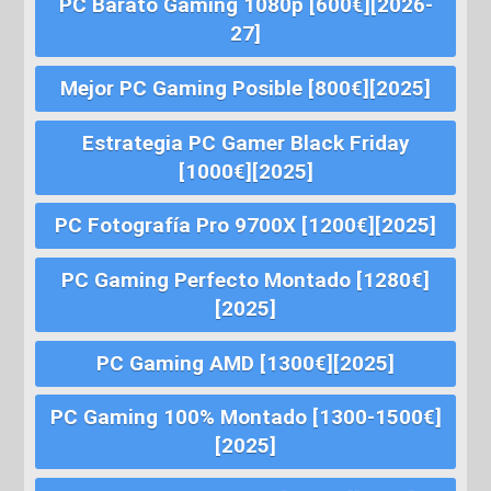
PC Barato Gaming 1080p [600€][2026-
27]
Mejor PC Gaming Posible [800€][2025]
Estrategia PC Gamer Black Friday
[1000€][2025]
PC Fotografía Pro 9700X [1200€][2025]
PC Gaming Perfecto Montado [1280€]
[2025]
PC Gaming AMD [1300€][2025]
PC Gaming 100% Montado [1300-1500€]
[2025]