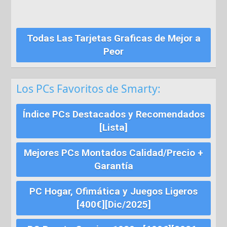
Todas Las Tarjetas Graficas de Mejor a
Peor
Los PCs Favoritos de Smarty:
Índice PCs Destacados y Recomendados
[Lista]
Mejores PCs Montados Calidad/Precio +
Garantía
PC Hogar, Ofimática y Juegos Ligeros
[400€][Dic/2025]