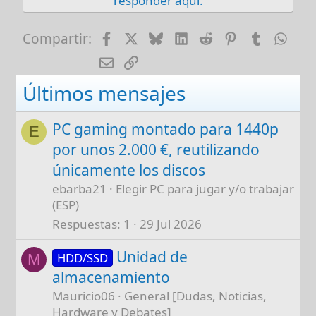
responder aquí.
Facebook
X
Bluesky
LinkedIn
Reddit
Pinterest
Tumblr
Wha
Compartir:
E-mail
Enlace
Últimos mensajes
PC gaming montado para 1440p
E
por unos 2.000 €, reutilizando
únicamente los discos
ebarba21
Elegir PC para jugar y/o trabajar
(ESP)
Respuestas
1
29 Jul 2026
Unidad de
HDD/SSD
M
almacenamiento
Mauricio06
General [Dudas, Noticias,
Hardware y Debates]