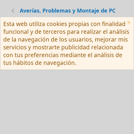
Averías, Problemas y Montaje de PC
Esta web utiliza cookies propias con finalidad
Español (Neutro) Tu
funcional y de terceros para realizar el análisis
Contactarnos
Términos y reglas
de la navegación de los usuarios, mejorar mis
Privacy policy
Ayuda
R
servicios y mostrarte publicidad relacionada
S
S
con tus preferencias mediante el análisis de
®
Community platform by XenForo
© 2010-
tus hábitos de navegación.
2026 XenForo Ltd.
Red Fansite.es