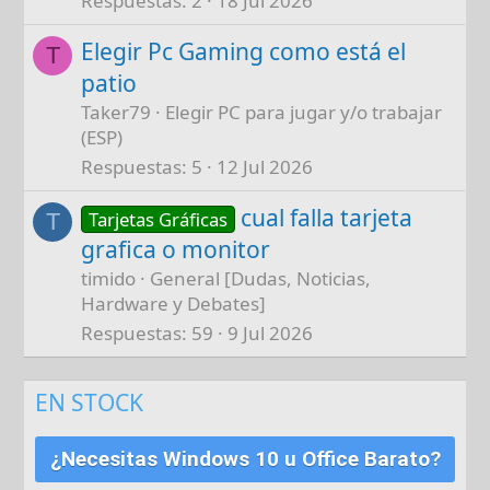
Respuestas
2
18 Jul 2026
Elegir Pc Gaming como está el
T
patio
Taker79
Elegir PC para jugar y/o trabajar
(ESP)
Respuestas
5
12 Jul 2026
cual falla tarjeta
Tarjetas Gráficas
T
grafica o monitor
timido
General [Dudas, Noticias,
Hardware y Debates]
Respuestas
59
9 Jul 2026
EN STOCK
¿Necesitas Windows 10 u Office Barato?