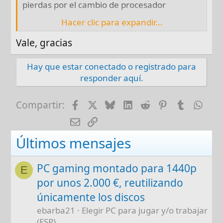
pierdas por el cambio de procesador
Hacer clic para expandir...
Los drivers para Windows son los de la placa
base, así que si ya hiciste el cambio de placa
Vale, gracias
base, el procesador no influye para el
arranque de Windows
Hay que estar conectado o registrado para
responder aquí.
Facebook
X
Bluesky
LinkedIn
Reddit
Pinterest
Tumblr
Wha
Compartir:
E-mail
Enlace
Últimos mensajes
PC gaming montado para 1440p
E
por unos 2.000 €, reutilizando
únicamente los discos
ebarba21
Elegir PC para jugar y/o trabajar
(ESP)