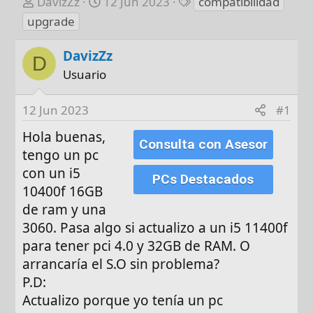
A
F
E
DavizZz
12 Jun 2023
compatibilidad
u
e
t
upgrade
t
c
i
o
h
q
DavizZz
D
r
a
u
Usuario
d
e
e
t
12 Jun 2023
#1
i
a
n
s
Hola buenas,
Consulta con Asesor
i
tengo un pc
c
con un i5
i
PCs Destacados
10400f 16GB
o
de ram y una
3060. Pasa algo si actualizo a un i5 11400f
para tener pci 4.0 y 32GB de RAM. O
arrancaría el S.O sin problema?
P.D:
Actualizo porque yo tenía un pc