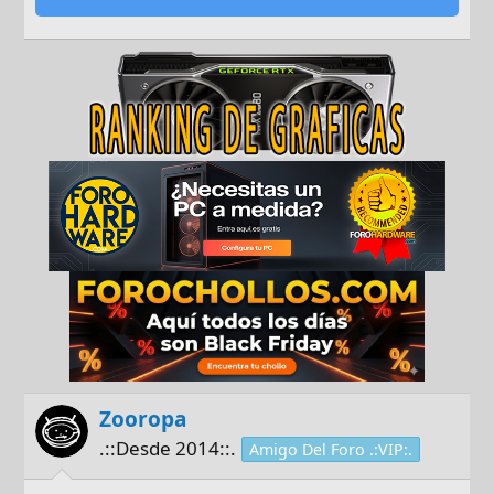
Zooropa
.::Desde 2014::.
Amigo Del Foro .:VIP:.