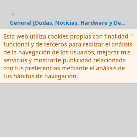
General [Dudas, Noticias, Hardware y Debates]
Esta web utiliza cookies propias con finalidad
Español (Neutro) Tu
funcional y de terceros para realizar el análisis
Contactarnos
Términos y reglas
de la navegación de los usuarios, mejorar mis
Privacy policy
Ayuda
R
servicios y mostrarte publicidad relacionada
S
S
con tus preferencias mediante el análisis de
®
Community platform by XenForo
© 2010-
tus hábitos de navegación.
2026 XenForo Ltd.