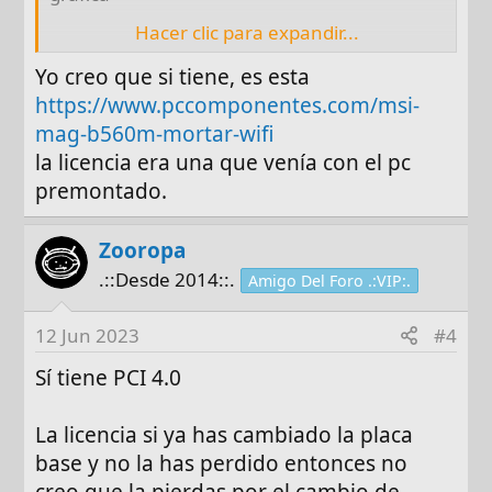
Hacer clic para expandir...
¿Compraste una placa base ya con PCIe 4.0?
Yo creo que si tiene, es esta
Y realmente la mejoría las vas a notar por el
https://www.pccomponentes.com/msi-
procesador, no por tener PCIe 4.0. En
mag-b560m-mortar-wifi
principio solo por cambiar el procesador no
la licencia era una que venía con el pc
vas a tener problemas con Windows, solo
premontado.
que seguramente se te vaya la licencia,
dependiendo del tipo de licencia que tengas
(si es que no lo tienes piratilla claro
Zooropa
.::Desde 2014::.
Amigo Del Foro .:VIP:.
12 Jun 2023
#4
Sí tiene PCI 4.0
La licencia si ya has cambiado la placa
base y no la has perdido entonces no
creo que la pierdas por el cambio de