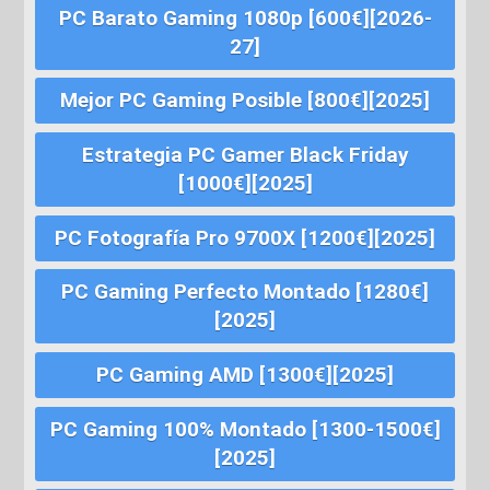
PC Barato Gaming 1080p [600€][2026-
27]
Mejor PC Gaming Posible [800€][2025]
Estrategia PC Gamer Black Friday
[1000€][2025]
PC Fotografía Pro 9700X [1200€][2025]
PC Gaming Perfecto Montado [1280€]
[2025]
PC Gaming AMD [1300€][2025]
PC Gaming 100% Montado [1300-1500€]
[2025]