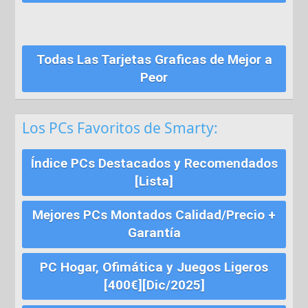
Todas Las Tarjetas Graficas de Mejor a
Peor
Los PCs Favoritos de Smarty:
Índice PCs Destacados y Recomendados
[Lista]
Mejores PCs Montados Calidad/Precio +
Garantía
PC Hogar, Ofimática y Juegos Ligeros
[400€][Dic/2025]