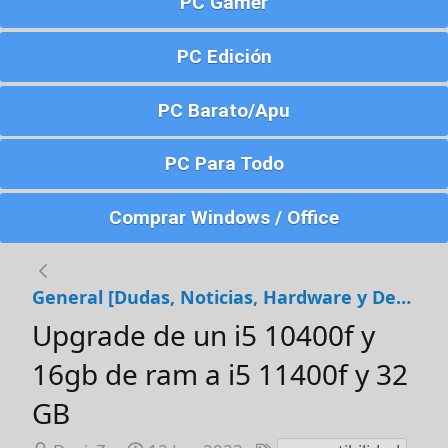
PC Gamer
PC Edición
PC Barato/Apu
PC Para Todo
Comprar Windows / Office
General [Dudas, Noticias, Hardware y Debates]
Upgrade de un i5 10400f y
16gb de ram a i5 11400f y 32
GB