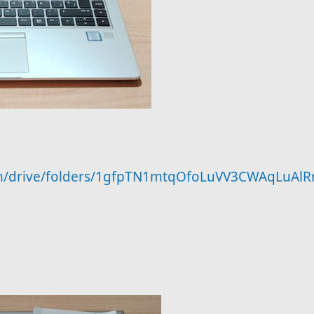
com/drive/folders/1gfpTN1mtqOfoLuVV3CWAqLuAl