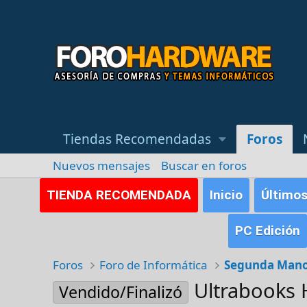
Tiendas Recomendadas
Foros
Nuevos mensajes
Buscar en foros
TIENDA RECOMENDADA
Inicio
Último
PC Edición
Foros
Foro de Informática
Segunda Man
Ultrabooks 
Vendido/Finalizó