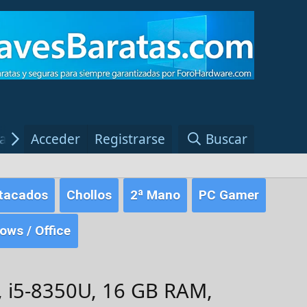
ias Windows
Acceder
Red Fansite.es
Registrarse
Buscar
tacados
Chollos
2ª Mano
PC Gamer
ws / Office
, i5-8350U, 16 GB RAM,