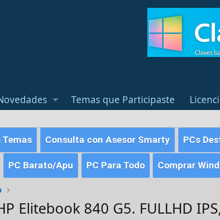
Novedades
Temas que Participaste
Licenc
s Temas
Consulta con Asesor Smarty
PCs Des
PC Barato/Apu
PC Para Todo
Comprar Windo
o
HP Elitebook 840 G5. FULLHD IPS