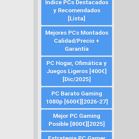
Índice PCs Destacados
y Recomendados
[Lista]
Mejores PCs Montados
Calidad/Precio +
Garantía
PC Hogar, Ofimática y
Juegos Ligeros [400€]
[Dic/2025]
PC Barato Gaming
1080p [600€][2026-27]
Mejor PC Gaming
Posible [800€][2025]
Estrategia PC Gamer