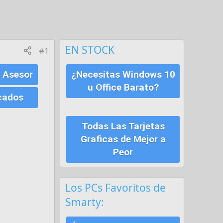
EN STOCK
#1
 Asesor
¿Necesitas Windows 10
u Office Barato?
cados
Todas Las Tarjetas
Graficas de Mejor a
Peor
Los PCs Favoritos de
Smarty: