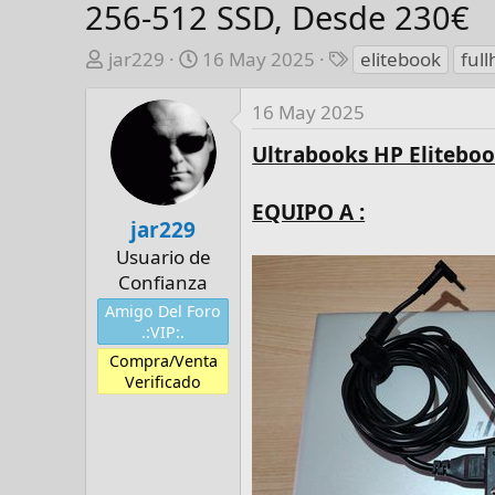
256-512 SSD, Desde 230€
A
F
E
jar229
16 May 2025
elitebook
full
u
e
t
t
c
i
16 May 2025
o
h
q
Ultrabooks HP Elitebo
r
a
u
d
e
e
t
EQUIPO A :
jar229
i
a
Usuario de
n
s
Confianza
i
c
Amigo Del Foro
.:VIP:.
i
o
Compra/Venta
Verificado