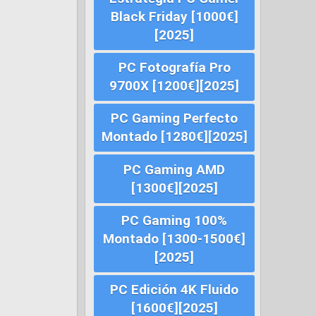
Black Friday [1000€]
[2025]
PC Fotografía Pro
9700X [1200€][2025]
PC Gaming Perfecto
Montado [1280€][2025]
PC Gaming AMD
[1300€][2025]
PC Gaming 100%
Montado [1300-1500€]
[2025]
PC Edición 4K Fluido
[1600€][2025]