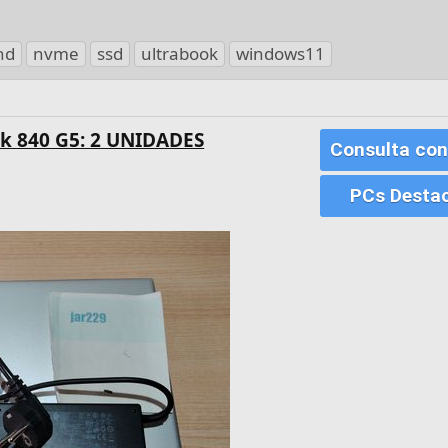
hd
nvme
ssd
ultrabook
windows11
ok 840 G5: 2 UNIDADES
Consulta con
PCs Desta