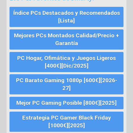
Índice PCs Destacados y Recomendados
[Lista]
Mejores PCs Montados Calidad/Precio +
Garantía
PC Hogar, Ofimática y Juegos Ligeros
[400€][Dic/2025]
PC Barato Gaming 1080p [600€][2026-
27]
Mejor PC Gaming Posible [800€][2025]
Estrategia PC Gamer Black Friday
[1000€][2025]