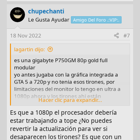
chupechanti
Le Gusta Ayudar
Amigo Del Foro .:VIP:.
18 Nov 2022
#7
lagartin dijo:
es una gigabyte P750GM 80p gold full
modular
yo antes jugaba con la gráfica integrada a
GTA 5 a 720p y no tenia esos tirones, por
limitaciones del monitor lo tengo en ultra a
1080p ahora y los tirones ahi están
Hacer clic para expandir...
también eh notado que mi gráfica anda por
los 75°C y las frecuencias por los 1000mhz
Es que a 1080p el procesador debería
el procesador tiene un uso del 5% a 8% en
estar trabajando a tope ¿No puedes
los juegos según eh visto es problema de la
revertir la actualización para ver si
actualización de windows 11 22H2
desaparecen los tirones? Es que con un
que limita drásticamente el uso del cpu,