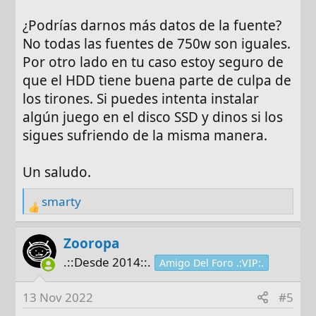
¿Podrías darnos más datos de la fuente?
No todas las fuentes de 750w son iguales.
Por otro lado en tu caso estoy seguro de
que el HDD tiene buena parte de culpa de
los tirones. Si puedes intenta instalar
algún juego en el disco SSD y dinos si los
sigues sufriendo de la misma manera.
Un saludo.
smarty
R
e
a
Zooropa
c
.::Desde 2014::.
Amigo Del Foro .:VIP:.
t
i
13 Nov 2022
#5
o