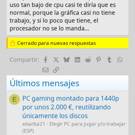
uso tan bajo de cpu casi te diría que es
intente algunas soluciones como activar
normal, porque la gráfica casi no tiene
funciones experimentales de la GeForce y
sigue con lo mismo
trabajo, y si lo poco que tiene, el
procesador no se lo manda...
Cerrado para nuevas respuestas
Facebook
X
Bluesky
LinkedIn
Reddit
Pinterest
Tumblr
Wha
Compartir:
E-mail
Enlace
Últimos mensajes
PC gaming montado para 1440p
E
por unos 2.000 €, reutilizando
únicamente los discos
ebarba21
Elegir PC para jugar y/o trabajar
(ESP)