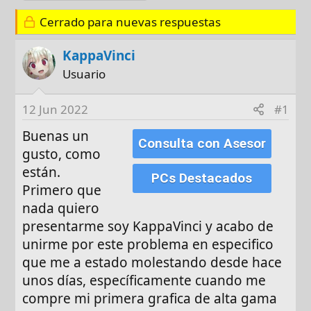
o
h
q
r
a
u
Cerrado para nuevas respuestas
d
e
e
t
KappaVinci
i
a
Usuario
n
s
i
12 Jun 2022
#1
c
i
Buenas un
Consulta con Asesor
o
gusto, como
están.
PCs Destacados
Primero que
nada quiero
presentarme soy KappaVinci y acabo de
unirme por este problema en especifico
que me a estado molestando desde hace
unos días, específicamente cuando me
compre mi primera grafica de alta gama