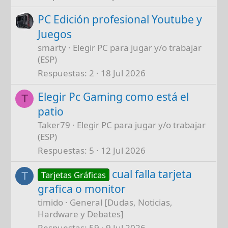
PC Edición profesional Youtube y
Juegos
smarty
Elegir PC para jugar y/o trabajar
(ESP)
Respuestas
2
18 Jul 2026
Elegir Pc Gaming como está el
T
patio
Taker79
Elegir PC para jugar y/o trabajar
(ESP)
Respuestas
5
12 Jul 2026
cual falla tarjeta
Tarjetas Gráficas
T
grafica o monitor
timido
General [Dudas, Noticias,
Hardware y Debates]
Respuestas
59
9 Jul 2026