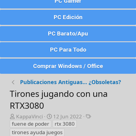
PC Gamer
PC Edición
PC Barato/Apu
PC Para Todo
Comprar Windows / Office
Publicaciones Antiguas... ¿Obsoletas?
Tirones jugando con una
RTX3080
A
F
E
KappaVinci
12 Jun 2022
u
e
t
fuene de poder
rtx 3080
t
c
i
tirones ayuda juegos