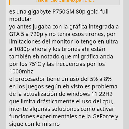
tirones. Si puedes intenta instalar algún
juego en el disco SSD y dinos si los sigues
es una gigabyte P750GM 80p gold full
sufriendo de la misma manera.
modular
yo antes jugaba con la gráfica integrada a
Un saludo.
GTA 5 a 720p y no tenia esos tirones, por
limitaciones del monitor lo tengo en ultra
a 1080p ahora y los tirones ahi están
también eh notado que mi gráfica anda
por los 75°C y las frecuencias por los
1000mhz
el procesador tiene un uso del 5% a 8%
en los juegos según eh visto es problema
de la actualización de windows 11 22H2
que limita drásticamente el uso del cpu,
intente algunas soluciones como activar
funciones experimentales de la GeForce y
sigue con lo mismo