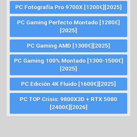
PC Fotografía Pro 9700X [1200€][2025]
PC Gaming Perfecto Montado [1280€]
[2025]
PC Gaming AMD [1300€][2025]
PC Gaming 100% Montado [1300-1500€]
[2025]
PC Edición 4K Fluido [1600€][2025]
PC TOP Crisis: 9800X3D + RTX 5080
[2400€][2026]