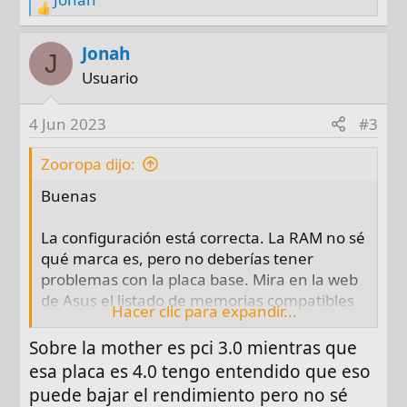
R
e
a
Jonah
J
c
Usuario
t
i
4 Jun 2023
#3
o
n
Zooropa dijo:
s
Buenas
:
La configuración está correcta. La RAM no sé
qué marca es, pero no deberías tener
problemas con la placa base. Mira en la web
de Asus el listado de memorias compatibles
Hacer clic para expandir...
con la placa:
https://www.asus.com/latin/motherbo...help
Sobre la mother es pci 3.0 mientras que
desk_qvl_memory/?model2Name=PRIME-
esa placa es 4.0 tengo entendido que eso
H410M-E
puede bajar el rendimiento pero no sé