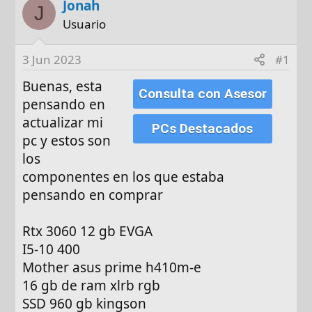
Jonah
t
c
J
o
h
Usuario
r
a
d
3 Jun 2023
#1
e
Buenas, esta
i
Consulta con Asesor
n
pensando en
i
actualizar mi
PCs Destacados
c
pc y estos son
i
los
o
componentes en los que estaba
pensando en comprar
Rtx 3060 12 gb EVGA
I5-10 400
Mother asus prime h410m-e
16 gb de ram xlrb rgb
SSD 960 gb kingson