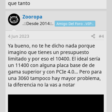
que tanto
Para ese equipo el ideal son 650W de fuente.
Esa fuente de 600W es de baja calidad, mira
Zooropa
algo de marca más reconocida y con
certificado 80 Plus, como la Thermaltake
.::Desde 2014::.
Amigo Del Foro .:VIP:.
pero coge el modelo de 650W
4 Jun 2023
#4
Un saludo
Ya bueno, no te he dicho nada porque
imagino que tienes un presupuesto
limitado y por eso el 10400. El ideal sería
un 11400 con alguna placa base de de
gama superior y con PCIe 4.0... Pero para
una 3060 tampoco hay mayor problema,
la diferencia no la vas a notar