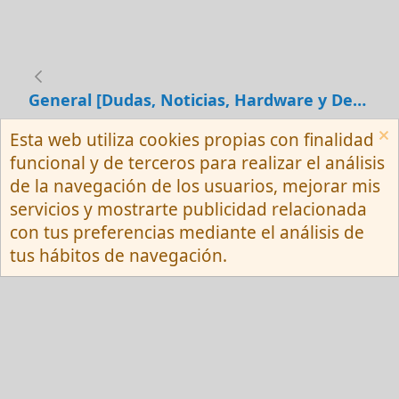
General [Dudas, Noticias, Hardware y Debates]
Esta web utiliza cookies propias con finalidad
Español (Neutro) Tu
funcional y de terceros para realizar el análisis
Contactarnos
Términos y reglas
de la navegación de los usuarios, mejorar mis
Privacy policy
Ayuda
R
servicios y mostrarte publicidad relacionada
S
S
con tus preferencias mediante el análisis de
®
Community platform by XenForo
© 2010-
tus hábitos de navegación.
2026 XenForo Ltd.