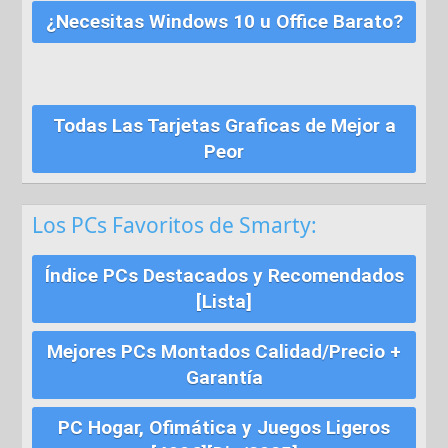
¿Necesitas Windows 10 u Office Barato?
Todas Las Tarjetas Graficas de Mejor a
Peor
Los PCs Favoritos de Smarty:
Índice PCs Destacados y Recomendados
[Lista]
Mejores PCs Montados Calidad/Precio +
Garantía
PC Hogar, Ofimática y Juegos Ligeros