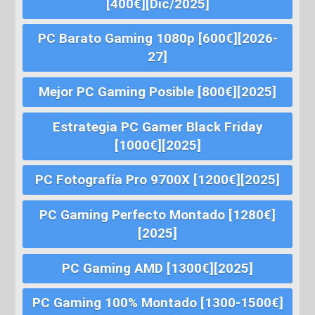
[400€][Dic/2025]
PC Barato Gaming 1080p [600€][2026-
27]
Mejor PC Gaming Posible [800€][2025]
Estrategia PC Gamer Black Friday
[1000€][2025]
PC Fotografía Pro 9700X [1200€][2025]
PC Gaming Perfecto Montado [1280€]
[2025]
PC Gaming AMD [1300€][2025]
PC Gaming 100% Montado [1300-1500€]