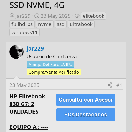
SSD NVME, 4G
A
F
E
jar229
23 May 2025
elitebook
u
e
t
fullhd ips
nvme
ssd
ultrabook
t
c
i
windows11
o
h
q
r
a
u
jar229
d
e
e
t
Usuario de Confianza
i
a
Amigo Del Foro .:VIP:.
n
s
Compra/Venta Verificado
i
c
23 May 2025
#1
i
HP Elitebook
o
Consulta con Asesor
830 G7: 2
UNIDADES
PCs Destacados
EQUIPO A : ----