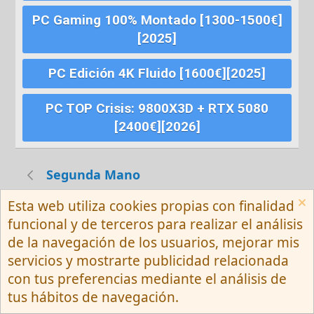
PC Gaming 100% Montado [1300-1500€]
[2025]
PC Edición 4K Fluido [1600€][2025]
PC TOP Crisis: 9800X3D + RTX 5080
[2400€][2026]
Segunda Mano
Esta web utiliza cookies propias con finalidad
Español (Neutro) Tu
funcional y de terceros para realizar el análisis
Contactarnos
Términos y reglas
de la navegación de los usuarios, mejorar mis
Privacy policy
Ayuda
R
servicios y mostrarte publicidad relacionada
S
S
con tus preferencias mediante el análisis de
®
Community platform by XenForo
© 2010-
tus hábitos de navegación.
2026 XenForo Ltd.