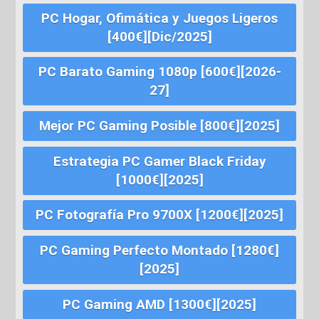
PC Hogar, Ofimática y Juegos Ligeros
[400€][Dic/2025]
PC Barato Gaming 1080p [600€][2026-
27]
Mejor PC Gaming Posible [800€][2025]
Estrategia PC Gamer Black Friday
[1000€][2025]
PC Fotografía Pro 9700X [1200€][2025]
PC Gaming Perfecto Montado [1280€]
[2025]
PC Gaming AMD [1300€][2025]