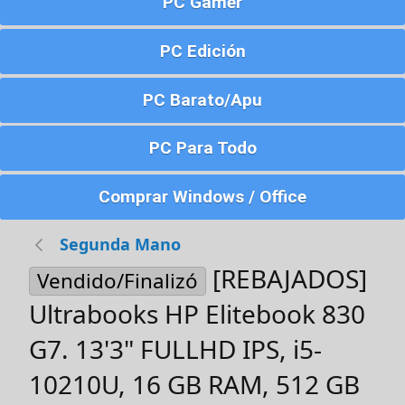
PC Gamer
PC Edición
PC Barato/Apu
PC Para Todo
Comprar Windows / Office
Segunda Mano
[REBAJADOS]
Vendido/Finalizó
Ultrabooks HP Elitebook 830
G7. 13'3" FULLHD IPS, i5-
10210U, 16 GB RAM, 512 GB