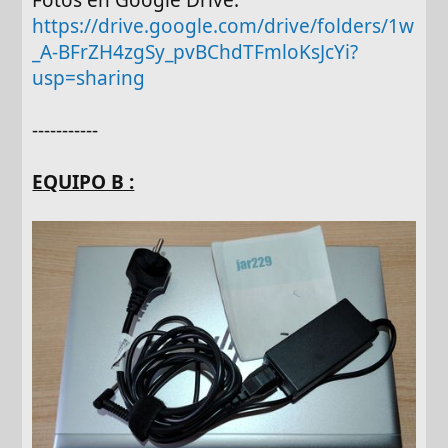
Fotos en Google Drive:
https://drive.google.com/drive/folders/1w
_A-BFrZH4zgSy_pvBChdTFmloKsJcYi?
usp=sharing
-----------
EQUIPO B :