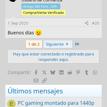
Amigo Del Foro .:VIP:.
Compra/Venta Verificado
1 Sep 2025
#20
Buenos días
Último
1 de 2
Siguiente
Hay que estar conectado o registrado para
responder aquí.
Facebook
X
Bluesky
LinkedIn
Reddit
Pinterest
Tumblr
Wha
Compartir:
E-mail
Enlace
Últimos mensajes
PC gaming montado para 1440p
E