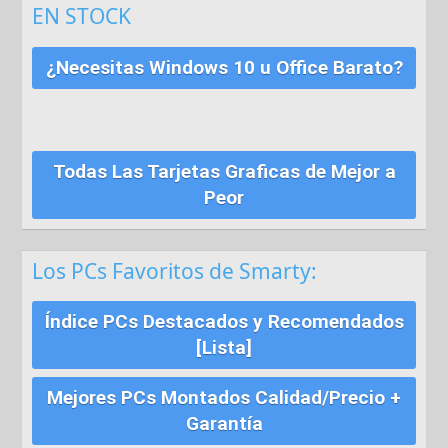
EN STOCK
¿Necesitas Windows 10 u Office Barato?
Todas Las Tarjetas Graficas de Mejor a
Peor
Los PCs Favoritos de Smarty:
Índice PCs Destacados y Recomendados
[Lista]
Mejores PCs Montados Calidad/Precio +
Garantía