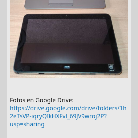
Fotos en Google Drive:
https://drive.google.com/drive/folders/1h
2eTsVP-iqryQIkHXFvl_69JV9wroj2P?
usp=sharing