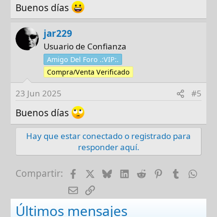
Buenos días
jar229
Usuario de Confianza
Amigo Del Foro .:VIP:.
Compra/Venta Verificado
23 Jun 2025
#5
Buenos días
Hay que estar conectado o registrado para
responder aquí.
Facebook
X
Bluesky
LinkedIn
Reddit
Pinterest
Tumblr
Wha
Compartir:
E-mail
Enlace
Últimos mensajes