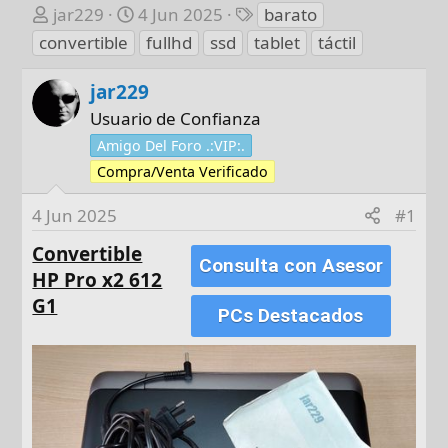
A
F
E
jar229
4 Jun 2025
barato
u
e
t
convertible
fullhd
ssd
tablet
táctil
t
c
i
o
h
q
jar229
r
a
u
Usuario de Confianza
d
e
Amigo Del Foro .:VIP:.
e
t
Compra/Venta Verificado
i
a
n
s
4 Jun 2025
#1
i
c
Convertible
Consulta con Asesor
i
HP Pro x2 612
o
G1
PCs Destacados