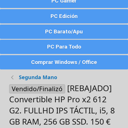
PC Gamer
PC Edición
PC Barato/Apu
PC Para Todo
Comprar Windows / Office
Segunda Mano
[REBAJADO]
Vendido/Finalizó
Convertible HP Pro x2 612
G2. FULLHD IPS TÁCTIL, i5, 8
GB RAM, 256 GB SSD. 150 €