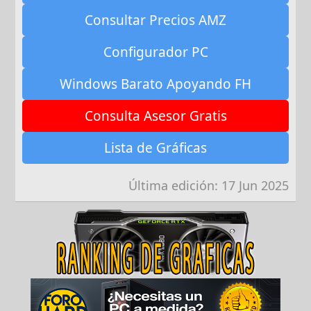
Consultar Precios AMZ
Configurador PC
Windows Barato Apoyando FH
Consulta Asesor Gratis
Lista de Gráficas
Última edición:
17 Jun 2025