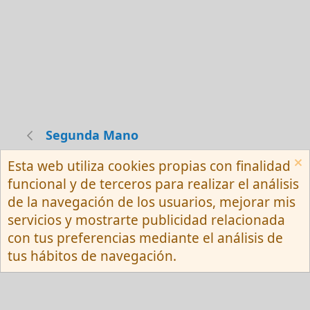
Segunda Mano
Esta web utiliza cookies propias con finalidad
Español (Neutro) Tu
funcional y de terceros para realizar el análisis
Contactarnos
Términos y reglas
de la navegación de los usuarios, mejorar mis
Privacy policy
Ayuda
R
servicios y mostrarte publicidad relacionada
S
S
con tus preferencias mediante el análisis de
®
Community platform by XenForo
© 2010-
tus hábitos de navegación.
2026 XenForo Ltd.