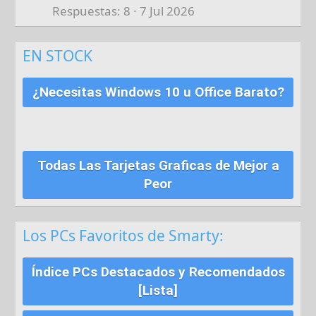
Respuestas
8
7 Jul 2026
EN STOCK
¿Necesitas Windows 10 u Office Barato?
Todas Las Tarjetas Graficas de Mejor a
Peor
Los PCs Favoritos de Smarty:
Índice PCs Destacados y Recomendados
[Lista]