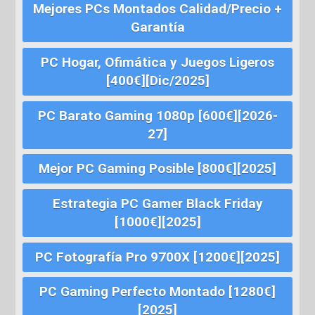
Mejores PCs Montados Calidad/Precio +
Garantía
PC Hogar, Ofimática y Juegos Ligeros
[400€][Dic/2025]
PC Barato Gaming 1080p [600€][2026-
27]
Mejor PC Gaming Posible [800€][2025]
Estrategia PC Gamer Black Friday
[1000€][2025]
PC Fotografía Pro 9700X [1200€][2025]
PC Gaming Perfecto Montado [1280€]
[2025]